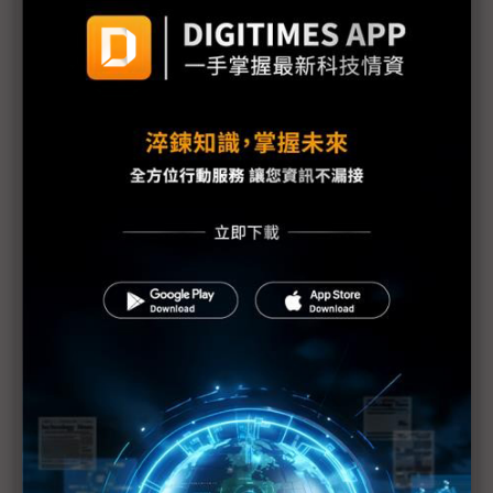
友達衝刺垂直市場 大秀三大場域應用
群創搶上車 新Micro LED技術大進擊
明基材料搶攻車載新視界 Touch Taiwan秀新品
宣德轉投資有成 鑫惟Touch Taiwan顯實力
蘋果按下暫停鍵 台廠Micro LED進程不終止
群創將液晶調光技術導入車用 攜CarUX布局智慧座
艙
友達Micro LED進化出擊 尺寸全球最大還覆蓋陸海
空應用
電子紙產業鏈齊動員 Touch Taiwan元太大秀生態圈
技術力