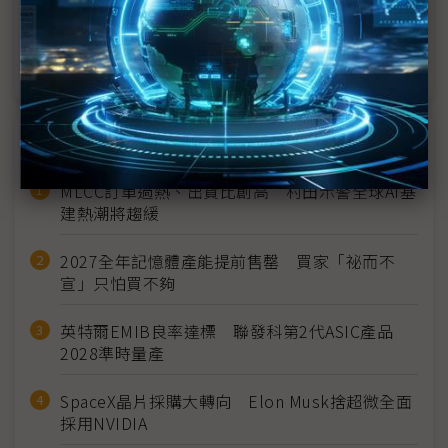
BHTC Touch Taiwan初登場 友達秀智慧座艙實力
群創ESG再進化 Touch Taiwan打造低碳樂活館
近７天熱門報導
MLCC訂單過熱、出貨比創高 村田示警全球AI基
建熱潮將趨緩
2027全年記憶體產能提前售罄 買家「祕而不
宣」只怕買不夠
英特爾EMIB良率達標 聯發科第2代ASIC產品
2028準時量產
SpaceX晶片採購大轉向 Elon Musk捨超微全面
採用NVIDIA