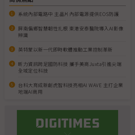
系統內部電路中 主晶片內部電源提供EOS防護
屏南偏鄉智慧韌性扎根 東港安泰醫院導入AI影像
辨識
英特蒙以新一代即時軟體推動工業控制革新
昕力資訊跨足國防科技 攜手美商Juxta引進尖端
全域定位科技
台科大育成新創虎智科技亮相AI WAVE 主打企業
地端AI商用