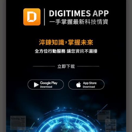
議題精選－不一樣的大型看板：全彩電子紙
能見度大增 三星、夏普、飛利浦導入全彩電子紙廣
告看板
需求復甦不是曇花一現 宇瞻看2025是記憶體好年
北美最大顯示器展InfoCommm 三星、樂金產品均
可見AI
振曜董座換人 看好彩色閱讀器換機潮湧現
電子紙彩色換機潮來臨 元太兩大業務持續前行
電子紙DDI庫存回補力道湧現
業界期待彩色規格升級潮
元太擁電子紙訂價權 看重滲透率甚於毛利率