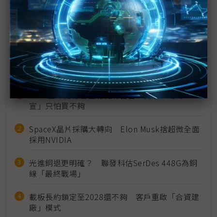
從最佳人氣到最佳顯示科技，元太哪項技術風靡
SID？
近７天熱門報導
2027全年記憶體產能提前售罄 買家「祕而不
宣」只怕買不夠
SpaceX晶片採購大轉向 Elon Musk捨超微全面
採用NVIDIA
光進銅退更明確？ 聯發科估SerDes 448G為銅
線「最終戰場」
載板長約鎖定至2028還不夠 客戶重啟「合資建
廠」模式