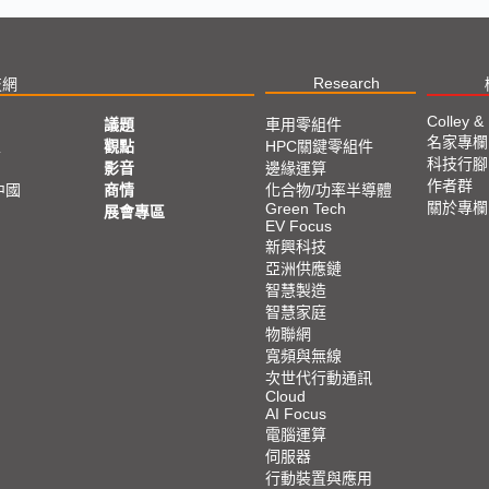
Research
技網
Colley &
議題
車用零組件
名家專欄
亞
觀點
HPC關鍵零組件
科技行腳
影音
邊緣運算
作者群
中國
商情
化合物/功率半導體
關於專欄
Green Tech
展會專區
EV Focus
新興科技
亞洲供應鏈
智慧製造
智慧家庭
物聯網
寬頻與無線
次世代行動通訊
Cloud
AI Focus
電腦運算
伺服器
行動裝置與應用