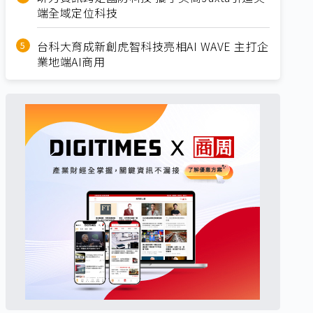
端全域定位科技
台科大育成新創虎智科技亮相AI WAVE 主打企
業地端AI商用