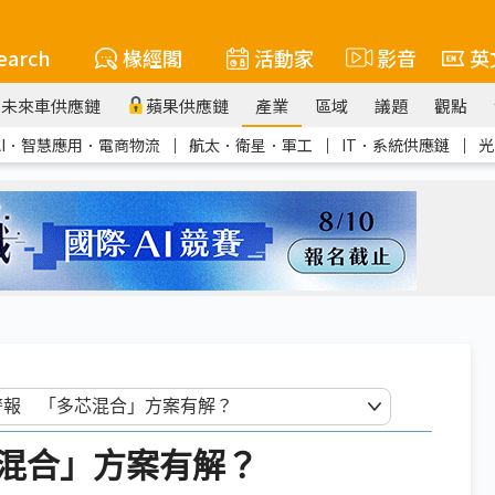
earch
椽經閣
活動家
影音
英
未來車供應鏈
蘋果供應鏈
產業
區域
議題
觀點
AI．智慧應用．電商物流
｜
航太．衛星．軍工
｜
IT．系統供應鏈
｜
光
芯混合」方案有解？