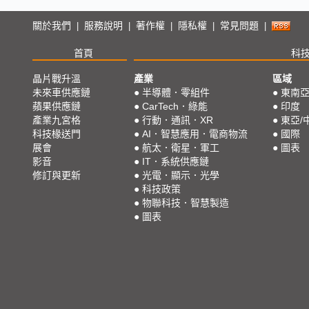
關於我們
服務說明
著作權
隱私權
常見問題
|
|
|
|
|
首頁
科
晶片戰升溫
產業
區域
未來車供應鏈
●
半導體．零組件
●
東南
蘋果供應鏈
●
CarTech．綠能
●
印度
產業九宮格
●
行動．通訊．XR
●
東亞/
科技椽送門
●
AI．智慧應用．電商物流
●
國際
展會
●
航太．衛星．軍工
●
圖表
影音
●
IT．系統供應鏈
修訂與更新
●
光電．顯示．光學
●
科技政策
●
物聯科技．智慧製造
●
圖表