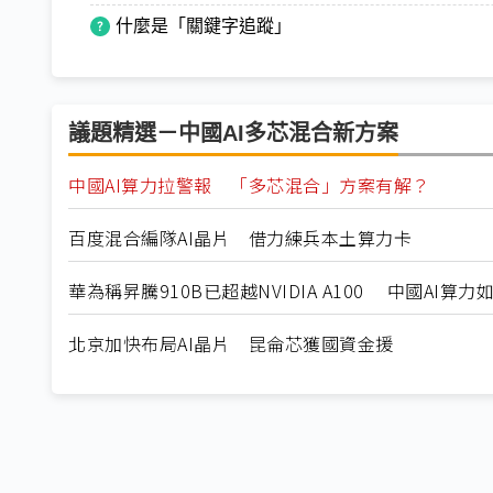
什麼是「關鍵字追蹤」
議題精選－中國AI多芯混合新方案
中國AI算力拉警報 「多芯混合」方案有解？
百度混合編隊AI晶片 借力練兵本土算力卡
華為稱昇騰910B已超越NVIDIA A100 中國AI算
北京加快布局AI晶片 昆侖芯獲國資金援