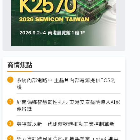
商情焦點
系統內部電路中 主晶片內部電源提供EOS防
護
屏南偏鄉智慧韌性扎根 東港安泰醫院導入AI影
像辨識
英特蒙以新一代即時軟體推動工業控制革新
昕力資訊跨足國防科技 攜手美商Juxta引進尖