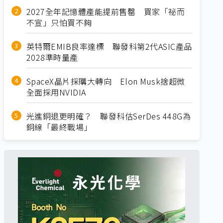
2027全年記憶體產能提前售罄 買家「祕而
不宣」只怕買不夠
英特爾EMIB良率達標 聯發科第2代ASIC產品
2028準時量產
SpaceX晶片採購大轉向 Elon Musk捨超微
全面採用NVIDIA
光進銅退更明確？ 聯發科估SerDes 448G為
銅線「最終戰場」