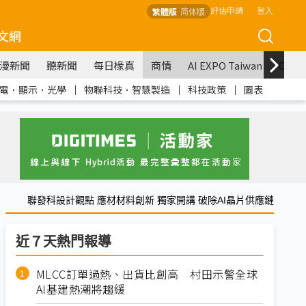
評估申請
登入
繁體版
简体版
文網
漫新聞
聽新聞
每日椽真
商情
AI EXPO Taiwan
COM
電．顯示．光學
｜
物聯科技．智慧製造
｜
科技政策
｜
圖表
聯發科設計觀點 應材材料創新 獨家開講 破除AI晶片供應鏈
近７天熱門報導
MLCC訂單過熱、出貨比創高 村田示警全球
AI基建熱潮將趨緩