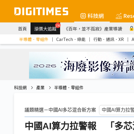
科技網
Res
259
首頁
漲價大追蹤
《百年，並不孤寂》產業導讀
半導體．零組件
｜
CarTech．綠能
｜
行動．通訊．XR
｜
科技網
產業
半導體．零組件
議題精選－中國AI多芯混合新方案
中國AI算力拉警報 「多