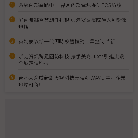
系統內部電路中 主晶片內部電源提供EOS防護
屏南偏鄉智慧韌性扎根 東港安泰醫院導入AI影像
辨識
英特蒙以新一代即時軟體推動工業控制革新
昕力資訊跨足國防科技 攜手美商Juxta引進尖端
全域定位科技
台科大育成新創虎智科技亮相AI WAVE 主打企業
地端AI商用