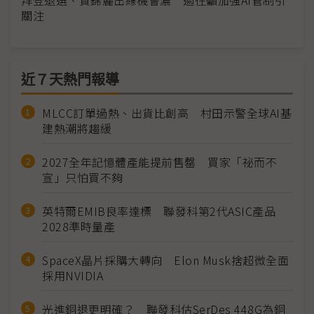
關注
近７天熱門報導
MLCC訂單過熱、出貨比創高 村田示警全球AI基
建熱潮將趨緩
2027全年記憶體產能提前售罄 買家「祕而不
宣」只怕買不夠
英特爾EMIB良率達標 聯發科第2代ASIC產品
2028準時量產
SpaceX晶片採購大轉向 Elon Musk捨超微全面
採用NVIDIA
光進銅退更明確？ 聯發科估SerDes 448G為銅