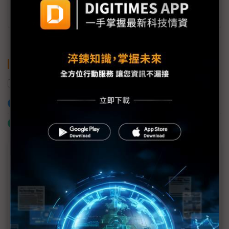
學歷：
銘傳大學傳播學院
關鍵字
美國
供應鏈
加入已選取到「關鍵字追蹤」
什麼是「關鍵字追蹤」
議題精選－拜登退選變數激增
供應鏈推演美大選2情境
台積化危為安三計 中國挫著等
拜登退選 供應鏈赴美布局恐添變數