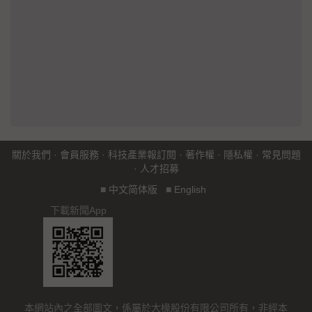
關於我們
·
會員服務
·
科技產業報訂閱
·
著作權
·
隱私權
·
常見問題
·
人才招募
■
中文简体版
■
English
下載新聞App
本網站內之全部圖文，係屬於大椽股份有限公司所有，非經本