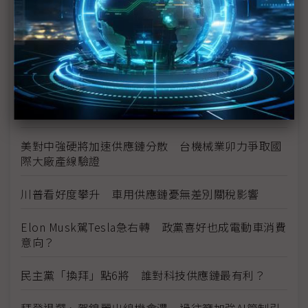
美國大選將至 台系封測、PCB業者：影響不大
拜登退選 美鎖中力道是否加大備受關注
美國總統大選變數多 下游供應鏈：又要「打帶跑」
長江存儲、美光借力使力 雙方有意化干戈為玉帛？
美對中強硬將加速供應鏈分散 台機械業卯力爭取國
際大廠產線驗證
川普看好度攀升 車用供應鏈憂無差別關稅影響
Elon Musk駕Tesla急右轉 政黨喜好也成電動車消費
意向？
民主黨「換拜」點6將 誰對科技供應鏈最有利？
拜登退選、賀錦麗出線機會濃 過往籲加強AI管制引