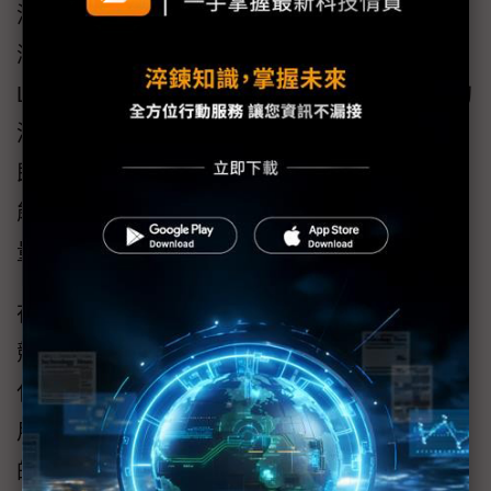
溫度、壓力、流量等參數，適用於各種冷卻
液。在此領域，宜福門的感測器同樣採用IO-
Link介面，可簡化設備的安裝與維護。方案內的
溫度感測器反應迅速，可將數據數位化，滿足
即時監控的需求，流量計不僅能偵測流量，還
能同時監測溫度，單一感測器就能完成兩種測
量，有效降低系統複雜度和成本。
在精度方面，宜福門流量計的精度遠高於市面
競爭對手，可提供更精確的流量數據，有助優
化冷卻系統效能。此外，ifm的解決方案同時適
用於直接接觸式和浸沒式冷卻系統，這次展出
的一台單相式冷卻設備，可讓參觀者親眼見證