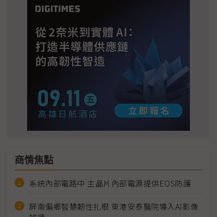
商情焦點
系統內部電路中 主晶片內部電源提供EOS防護
屏南偏鄉智慧韌性扎根 東港安泰醫院導入AI影像