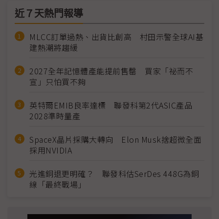
近７天熱門報導
MLCC訂單過熱、出貨比創高 村田示警全球AI基
建熱潮將趨緩
2027全年記憶體產能提前售罄 買家「祕而不
宣」只怕買不夠
英特爾EMIB良率達標 聯發科第2代ASIC產品
2028準時量產
SpaceX晶片採購大轉向 Elon Musk捨超微全面
採用NVIDIA
光進銅退更明確？ 聯發科估SerDes 448G為銅
線「最終戰場」