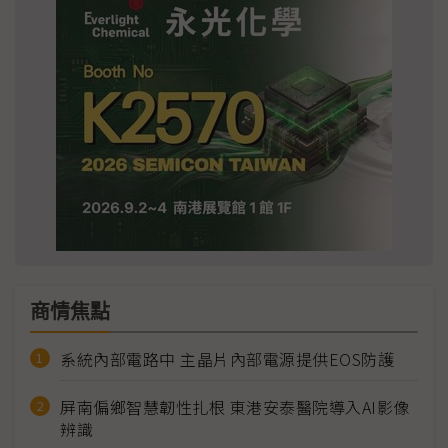
商情焦點
系統內部電路中 主晶片內部電源提供EOS防護
屏南偏鄉智慧韌性扎根 東港安泰醫院導入AI影像
辨識