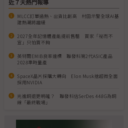
近７天熱門報導
MLCC訂單過熱、出貨比創高 村田示警全球AI基
建熱潮將趨緩
2027全年記憶體產能提前售罄 買家「祕而不
宣」只怕買不夠
英特爾EMIB良率達標 聯發科第2代ASIC產品
2028準時量產
SpaceX晶片採購大轉向 Elon Musk捨超微全面
採用NVIDIA
光進銅退更明確？ 聯發科估SerDes 448G為銅
線「最終戰場」