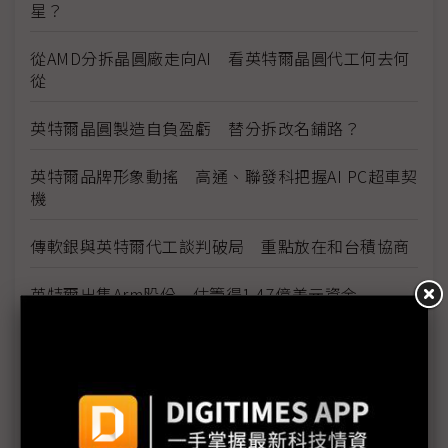
星？
從AMD分拆晶圓廠走向AI 看英特爾晶圓代工何去何
從
英特爾晶圓製造自負盈虧 替分拆改名鋪路？
英特爾品牌形象動搖 高通、聯發科把握AI PC超車契
機
傳軟銀與英特爾代工談判破局 重點放在和台積協商
英特爾出售Arm股份 估籌得1.47億美元資金
美晶片法執行3大阻力 英特爾、封裝、勞動力
英特爾撙節大小錢 展會延期「創新」未明
從英特爾裁員看三星罷工 勞資差異牽動晶圓代工競