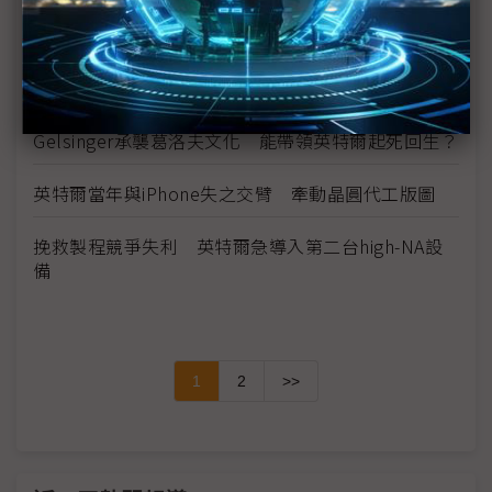
華碩、微星釋出微碼更新 惟難救已受損的英特爾
CPU
昔拒投資生成式AI 英特爾今市值跌落接近OpenAI
Gelsinger承襲葛洛夫文化 能帶領英特爾起死回生？
英特爾當年與iPhone失之交臂 牽動晶圓代工版圖
挽救製程競爭失利 英特爾急導入第二台high-NA設
備
1
2
>>