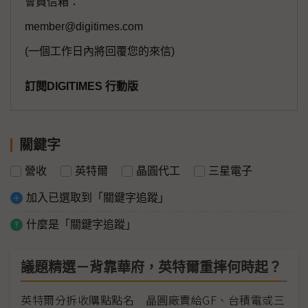
會員信箱：
member@digitimes.com
(一個工作日內將回覆您的來信)
訂閱DIGITIMES 行動版
關鍵字
營收
英特爾
晶圓代工
三星電子
加入已選取到「關鍵字追蹤」
什麼是「關鍵字追蹤」
議題精選－背靠華府，英特爾重摔何時起？
英特爾分拆收購點點名 晶圓廠賣給GF、台積電或三