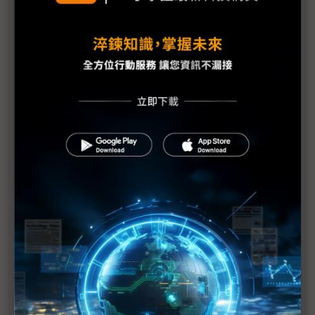
爭
英特爾先進製程重鎮裁員 亞利桑那新廠還有投片客
戶？
英特爾撙節支出 EUV量產重鎮愛爾蘭廠開放員工自
願資遣
Intel 18A製程良率受質疑 只能靠自家回流IF投片？
Gelsinger的內部信 金融海嘯台積電裁員或能帶來洞
見
英特爾拿晶片法補助當紓困 Gelsinger能不能頂過這
關？
蘋果、英特爾、NVIDIA強力拉貨 台積電7月營收再
登峰