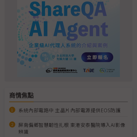
商情焦點
系統內部電路中 主晶片內部電源提供EOS防護
屏南偏鄉智慧韌性扎根 東港安泰醫院導入AI影像
辨識