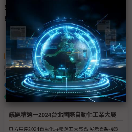
造，與生態夥伴共創自動化新價值。更多展品
與活動訊息請參考
官方網頁
。
關鍵字
智慧製造
自主移動機器人
邊緣運算
AI
凌華科技
加入已選取到「關鍵字追蹤」
什麼是「關鍵字追蹤」
議題精選－2024台北國際自動化工業大展
東方馬達2024自動化展精選五大亮點 展示自製機器