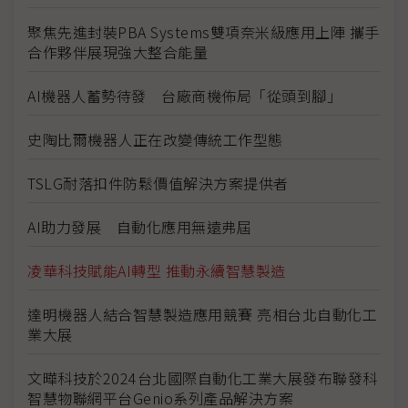
聚焦先進封裝PBA Systems雙項奈米級應用上陣 攜手
合作夥伴展現強大整合能量
AI機器人蓄勢待發 台廠商機佈局「從頭到腳」
史陶比爾機器人正在改變傳統工作型態
TSLG耐落扣件防鬆價值解決方案提供者
AI助力發展 自動化應用無遠弗屆
凌華科技賦能AI轉型 推動永續智慧製造
達明機器人結合智慧製造應用競賽 亮相台北自動化工
業大展
文曄科技於2024台北國際自動化工業大展發布聯發科
智慧物聯網平台Genio系列產品解決方案