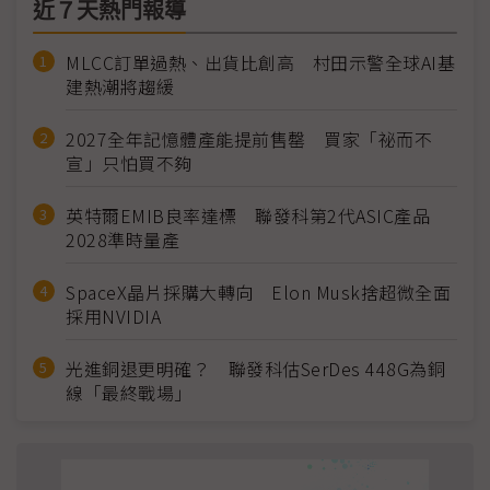
近７天熱門報導
MLCC訂單過熱、出貨比創高 村田示警全球AI基
建熱潮將趨緩
2027全年記憶體產能提前售罄 買家「祕而不
宣」只怕買不夠
英特爾EMIB良率達標 聯發科第2代ASIC產品
2028準時量產
SpaceX晶片採購大轉向 Elon Musk捨超微全面
採用NVIDIA
光進銅退更明確？ 聯發科估SerDes 448G為銅
線「最終戰場」