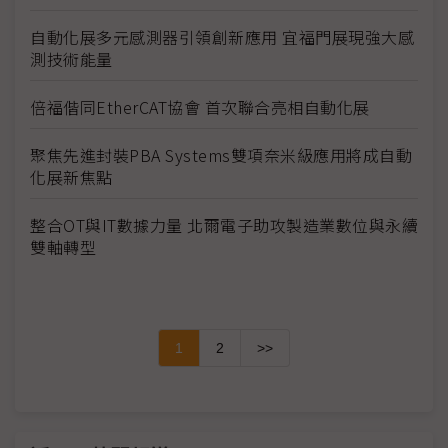
自動化展多元感測器引領創新應用 宜福門展現強大感
測技術能量
倍福偕同EtherCAT協會 首次聯合亮相自動化展
聚焦先進封裝PBA Systems雙項奈米級應用將成自動
化展新焦點
整合OT與IT數據力量 北爾電子助攻製造業數位與永續
雙軸轉型
1
2
>>