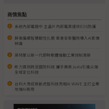
商情焦點
系統內部電路中 主晶片內部電源提供EOS防護
屏南偏鄉智慧韌性扎根 東港安泰醫院導入AI影像
辨識
英特蒙以新一代即時軟體推動工業控制革新
昕力資訊跨足國防科技 攜手美商Juxta引進尖端
全域定位科技
台科大育成新創虎智科技亮相AI WAVE 主打企業
地端AI商用