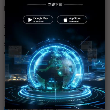
目前宜鼎MIPI相機模組包括EV2M-GOM1
（Fisheye Camera）、EV2M-OOM1 （Global
Shutter Camera） 兩款型號已可供選購，透過
不同規格選項支援各式場景；支援MIPI相機擴
充的研華AFE-R360，則預計於2024年第3季上
市。
關鍵字
AI視覺
英特爾
自主移動機器人
AI
研華
宜鼎國際
加入已選取到「關鍵字追蹤」