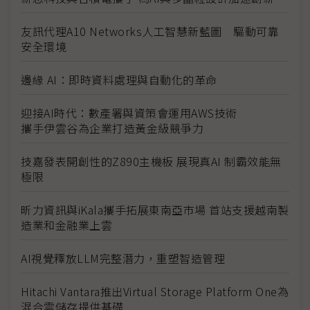
友訊代理A10 Networks人工智慧新藍圖 驅動可靠
安全環境
邊緣 AI：即時資料處理與自動化的革命
迎接AI時代：數產署與資策會運用AWS技術
攜手伊雲谷為企業打造黃金級競爭力
技嘉發表開創性的Z890主機板 展現真AI 制霸效能無
極限
昕力資訊與iKala攜手拓展東南亞市場 首站支援越南製
造業和金融業上雲
AI視覺釋放LLM完整潛力，重塑智造管理
Hitachi Vantara推出Virtual Storage Platform One為
混合雲儲存提供基礎