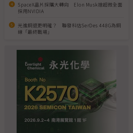
SpaceX晶片採購大轉向 Elon Musk捨超微全面
採用NVIDIA
光進銅退更明確？ 聯發科估SerDes 448G為銅
線「最終戰場」