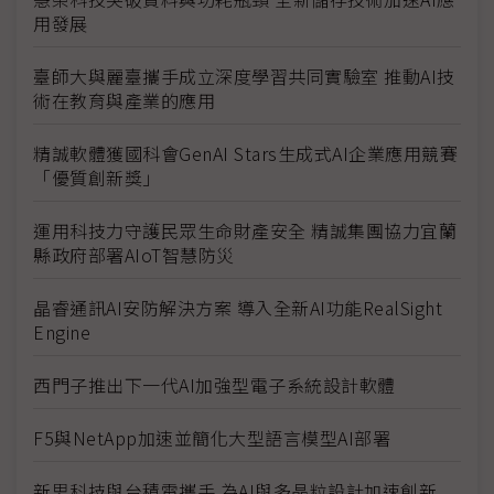
用發展
臺師大與麗臺攜手成立深度學習共同實驗室 推動AI技
術在教育與產業的應用
精誠軟體獲國科會GenAI Stars生成式AI企業應用競賽
「優質創新獎」
運用科技力守護民眾生命財產安全 精誠集團協力宜蘭
縣政府部署AIoT智慧防災
晶睿通訊AI安防解決方案 導入全新AI功能RealSight
Engine
西門子推出下一代AI加強型電子系統設計軟體
F5與NetApp加速並簡化大型語言模型AI部署
新思科技與台積電攜手 為AI與多晶粒設計加速創新