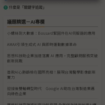
什麼是「關鍵字追蹤」
議題精選－AI專欄
小螺絲到大數據：Bossard緊固件在AI伺服器的應用
AMAX引領生成式 AI 與即時運動數據革命
思想科技助企業加速落實 AI 應用，完整顧問服務突破
創新挑戰
首款AI心肺篩檢在國際亮相！展現台灣醫學影像創新
實力
迎接後雙軸轉型時代 Google AI助攻台灣製造業邁
向綠色企業
慧榮科技突破資料與功耗瓶頸 全新儲存技術加速AI應