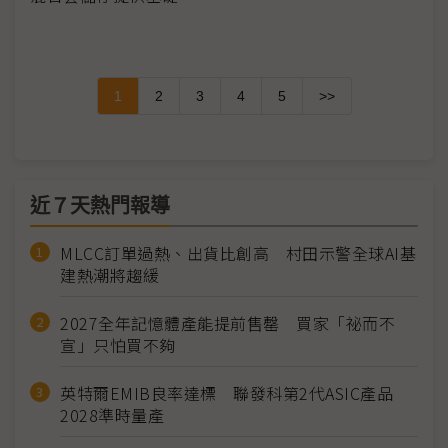
1
2
3
4
5
>>
近７天熱門報導
MLCC訂單過熱、出貨比創高 村田示警全球AI基
建熱潮將趨緩
2027全年記憶體產能提前售罄 買家「祕而不
宣」只怕買不夠
英特爾EMIB良率達標 聯發科第2代ASIC產品
2028準時量產