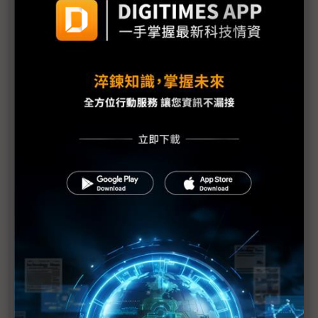
iPhone開賣首日熱潮依舊 後續力看2個指標
AI能為iPhone挹注多少換機潮？ 電信業者看好戲還在
後頭
iPhone 16仍存3疑慮 市場保守看待全球銷量
盼iPhone 16拉抬AI手機聲勢 市場3因素看好蘋果
iPhone 16在台開賣 中華電：5G後最大換機潮
AI功能推出慢半拍 恐影響iPhone 16系列銷量
iPhone 16中國發售遇冷 上架價格已「破發」
德誼數位：iPhone銷量有望年增10~15%
iPhone新機加持 近3年最大換機潮4Q展現