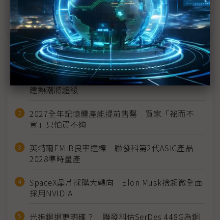
iPhone 16預購首個週末落幕 成績各界說法不一
近７天熱門報導
MLCC訂單過熱、出貨比創高 村田示警全球AI基
建熱潮將趨緩
2027全年記憶體產能提前售罄 買家「祕而不
宣」只怕買不夠
英特爾EMIB良率達標 聯發科第2代ASIC產品
2028準時量產
SpaceX晶片採購大轉向 Elon Musk捨超微全面
採用NVIDIA
光進銅退更明確？ 聯發科估SerDes 448G為銅