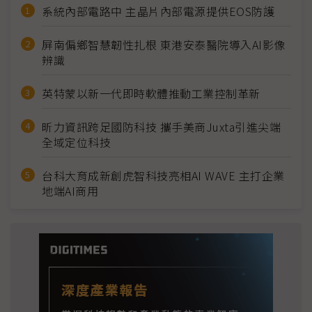
系統內部電路中 主晶片內部電源提供EOS防護
屏南偏鄉智慧韌性扎根 東港安泰醫院導入AI影像
辨識
英特蒙以新一代即時軟體推動工業控制革新
昕力資訊跨足國防科技 攜手美商Juxta引進尖端
全域定位科技
台科大育成新創虎智科技亮相AI WAVE 主打企業
地端AI商用