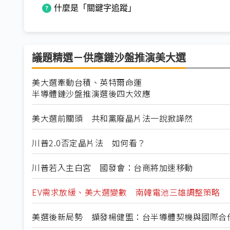
什麼是「關鍵字追蹤」
議題精選－供應鏈沙盤推演美大選
美大選牽動台積、英特爾命運
半導體鏈沙盤推演選後四大效應
美大選前關頭 共和黨廢晶片法一說掀譁然
川普2.0否定晶片法 如何看？
川普若入主白宮 國發會：台商將加速移動
EV需求放緩、美大選變數 南韓電池三雄調整策略
美選後新局勢 擷發楊健盟：台半導體契機與國際合