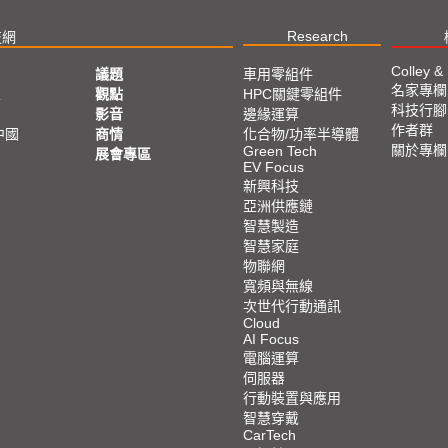
Research
技網
Colley &
議題
車用零組件
名家專欄
亞
觀點
HPC關鍵零組件
科技行腳
影音
邊緣運算
作者群
中國
商情
化合物/功率半導體
關於專欄
Green Tech
展會專區
EV Focus
新興科技
亞洲供應鏈
智慧製造
智慧家庭
物聯網
寬頻與無線
次世代行動通訊
Cloud
AI Focus
電腦運算
伺服器
行動裝置與應用
智慧穿戴
CarTech