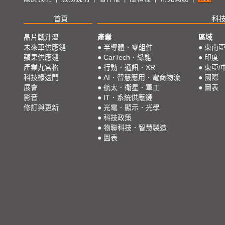
首頁
科
晶片戰升溫
產業
區域
未來車供應鏈
●
半導體．零組件
●
東南
蘋果供應鏈
●
CarTech．綠能
●
印度
產業九宮格
●
行動．通訊．XR
●
東亞/
科技椽送門
●
AI．智慧應用．電商物流
●
國際
展會
●
航太．衛星．軍工
●
圖表
影音
●
IT．系統供應鏈
修訂與更新
●
光電．顯示．光學
●
科技政策
●
物聯科技．智慧製造
●
圖表