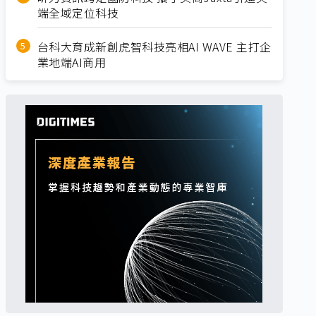
端全域定位科技
台科大育成新創虎智科技亮相AI WAVE 主打企
業地端AI商用