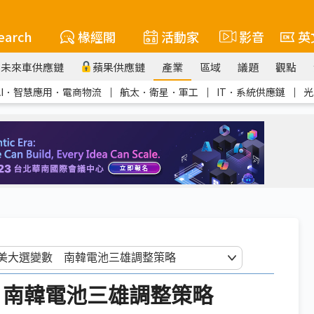
earch
椽經閣
活動家
影音
英
未來車供應鏈
蘋果供應鏈
產業
區域
議題
觀點
AI．智慧應用．電商物流
｜
航太．衛星．軍工
｜
IT．系統供應鏈
｜
光
 南韓電池三雄調整策略