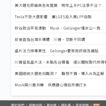
美大選在即廠商各有盤算 明年上半PC淡季不淡？
Tesla不受大選影響 攜LGES投入美LFP自製
矽谷政治罕見湧動 Musk、Gelsinger僅冰山一角
前後直指台灣半導體 川普、范斯不同調
晶片法力捍專業性 Gelsinger憂新政府損及補貼
川普猛批晶片法、未點名台積電 提以關稅取代所得
美國總統大選走向難測？ 聯想不猜、導入AI為正解
Musk與川普共舞 供應鏈心情如吊桶打水
關於我們
服務說明
著作權
隱私權
常見問題
|
|
|
|
|