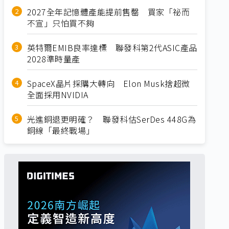
2027全年記憶體產能提前售罄 買家「祕而
不宣」只怕買不夠
英特爾EMIB良率達標 聯發科第2代ASIC產品
2028準時量產
SpaceX晶片採購大轉向 Elon Musk捨超微
全面採用NVIDIA
光進銅退更明確？ 聯發科估SerDes 448G為
銅線「最終戰場」