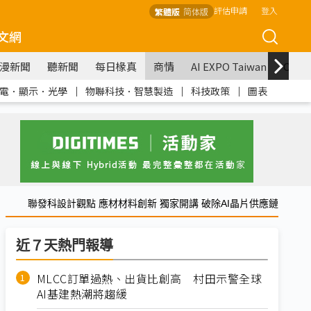
評估申請
登入
繁體版
简体版
文網
漫新聞
聽新聞
每日椽真
商情
AI EXPO Taiwan
COM
電．顯示．光學
｜
物聯科技．智慧製造
｜
科技政策
｜
圖表
聯發科設計觀點 應材材料創新 獨家開講 破除AI晶片供應鏈
近７天熱門報導
MLCC訂單過熱、出貨比創高 村田示警全球
AI基建熱潮將趨緩