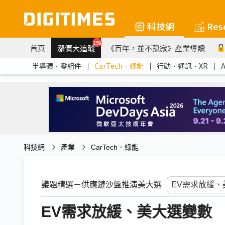
科技網
Res
259
首頁
漲價大追蹤
《百年，並不孤寂》產業導讀
半導體．零組件
｜
CarTech．綠能
｜
行動．通訊．XR
｜
科技網
產業
CarTech．綠能
議題精選－供應鏈沙盤推演美大選
EV需求放緩、美大選變數