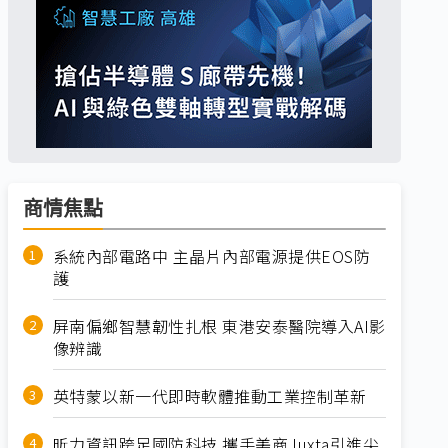
商情焦點
系統內部電路中 主晶片內部電源提供EOS防
護
屏南偏鄉智慧韌性扎根 東港安泰醫院導入AI影
像辨識
英特蒙以新一代即時軟體推動工業控制革新
昕力資訊跨足國防科技 攜手美商Juxta引進尖