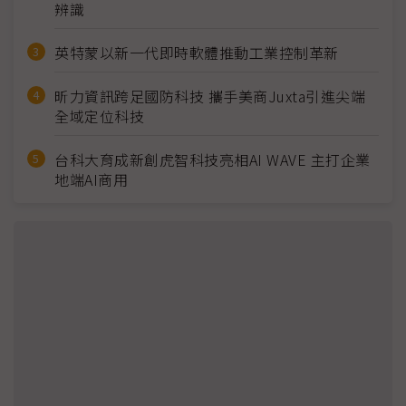
辨識
英特蒙以新一代即時軟體推動工業控制革新
昕力資訊跨足國防科技 攜手美商Juxta引進尖端
全域定位科技
台科大育成新創虎智科技亮相AI WAVE 主打企業
地端AI商用