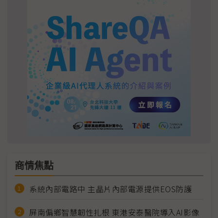
商情焦點
系統內部電路中 主晶片內部電源提供EOS防護
屏南偏鄉智慧韌性扎根 東港安泰醫院導入AI影像