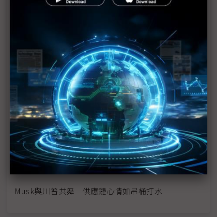
美大選在即廠商各有盤算 明年上半PC淡季不淡？
Tesla不受大選影響 攜LGES投入美LFP自製
矽谷政治罕見湧動 Musk、Gelsinger僅冰山一角
前後直指台灣半導體 川普、范斯不同調
晶片法力捍專業性 Gelsinger憂新政府損及補貼
川普猛批晶片法、未點名台積電 提以關稅取代所得
稅
美國總統大選走向難測？ 聯想不猜、導入AI為正解
Musk與川普共舞 供應鏈心情如吊桶打水