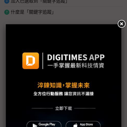
加入已選取到「關鍵字追蹤」
什麼是「關鍵字追蹤」
議題精選－供應鏈沙盤推演美大選
美大選牽動台積、英特爾命運
半導體鏈沙盤推演選後四大效應
美大選前關頭 共和黨廢晶片法一說掀譁然
川普2.0否定晶片法 如何看？
川普若入主白宮 國發會：台商將加速移動
EV需求放緩、美大選變數 南韓電池三雄調整策略
美選後新局勢 擷發楊健盟：台半導體契機與國際合
作