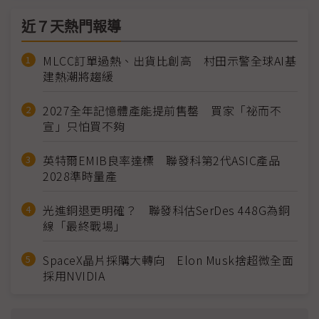
近７天熱門報導
MLCC訂單過熱、出貨比創高 村田示警全球AI基
建熱潮將趨緩
2027全年記憶體產能提前售罄 買家「祕而不
宣」只怕買不夠
英特爾EMIB良率達標 聯發科第2代ASIC產品
2028準時量產
光進銅退更明確？ 聯發科估SerDes 448G為銅
線「最終戰場」
SpaceX晶片採購大轉向 Elon Musk捨超微全面
採用NVIDIA