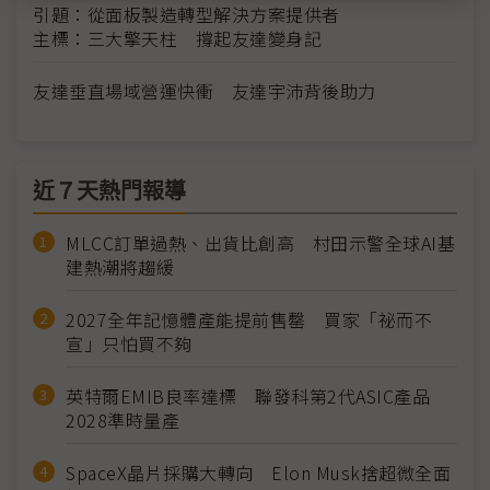
引題：從面板製造轉型解決方案提供者
主標：三大擎天柱 撐起友達變身記
友達垂直場域營運快衝 友達宇沛背後助力
近７天熱門報導
MLCC訂單過熱、出貨比創高 村田示警全球AI基
建熱潮將趨緩
2027全年記憶體產能提前售罄 買家「祕而不
宣」只怕買不夠
英特爾EMIB良率達標 聯發科第2代ASIC產品
2028準時量產
SpaceX晶片採購大轉向 Elon Musk捨超微全面