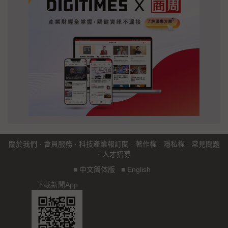
關於我們
·
會員服務
·
科技產業報訂閱
·
著作權
·
隱私權
·
常見問題
·
人才招募
■
中文简体版
■
English
下載新聞App