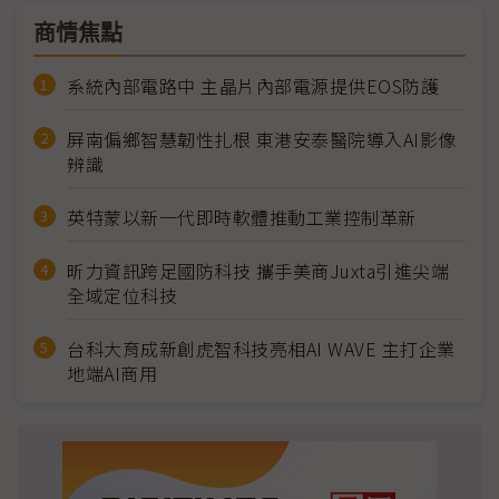
商情焦點
系統內部電路中 主晶片內部電源提供EOS防護
屏南偏鄉智慧韌性扎根 東港安泰醫院導入AI影像
辨識
英特蒙以新一代即時軟體推動工業控制革新
昕力資訊跨足國防科技 攜手美商Juxta引進尖端
全域定位科技
台科大育成新創虎智科技亮相AI WAVE 主打企業
地端AI商用