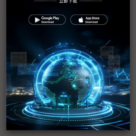
群創搶攻照護新藍海 機器人等六大解決方案現身
明基佳世達集結大軍 聚焦AI、衝刺醫療展
佳世達大艦隊駛向2025醫療大成長，陳其宏談智慧醫
療3要素
陳其宏深度剖析／川普關稅2.0與美國製造 佳世達有
準備
明基材Micro LED出貨 估2025面板供需與2024相仿
提高MIT比例結合「佳」族資源 矽瑪2025展望樂觀
睿生抓AI、半導體商機 加快進軍潛力新興市場
醫療、工業檢測新利器：鈣鈦礦X光感測