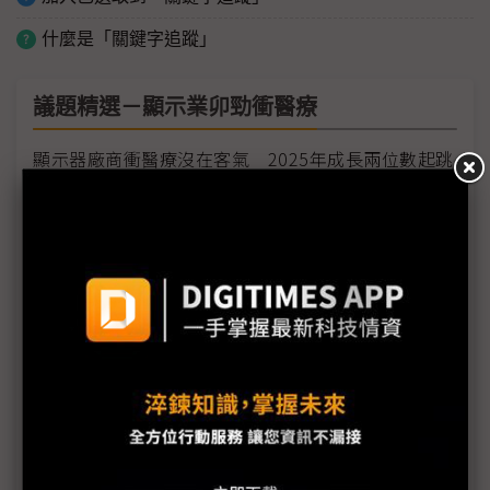
什麼是「關鍵字追蹤」
議題精選－顯示業卯勁衝醫療
顯示器廠商衝醫療沒在客氣 2025年成長兩位數起跳
友達耘康切入中醫市場 可攜式脈波儀亮相
顯示器廠闢蹊徑 卯勁衝刺醫療
睿生醫療科技展 秀AI軟硬體整合技術
群創醫療展 首發智慧藥局AI應用
數位科技結合臨床需求 台廠布局歐洲智慧醫療
如何化風險為轉機？佳世達的「三道錦囊」妙計