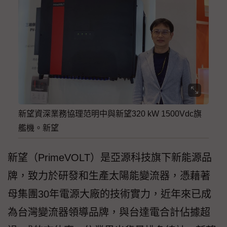
新望資深業務協理范明中與新望320 kW 1500Vdc旗
艦機。新望
新望（PrimeVOLT）是亞源科技旗下新能源品
牌，致力於研發和生產太陽能變流器，憑藉著
母集團30年電源大廠的技術實力，近年來已成
為台灣變流器領導品牌，與台達電合計佔據超