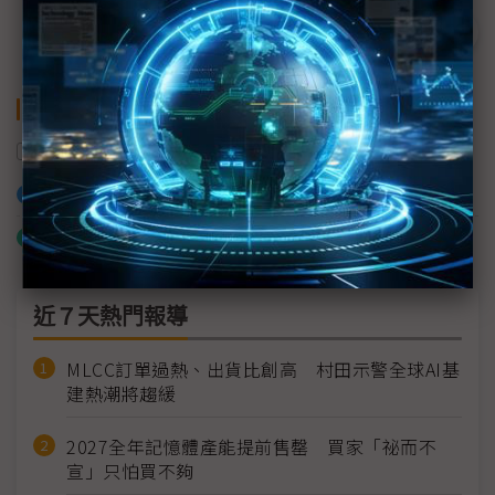
關鍵字
出貨量
變流器
加入已選取到「關鍵字追蹤」
什麼是「關鍵字追蹤」
近７天熱門報導
MLCC訂單過熱、出貨比創高 村田示警全球AI基
建熱潮將趨緩
2027全年記憶體產能提前售罄 買家「祕而不
宣」只怕買不夠