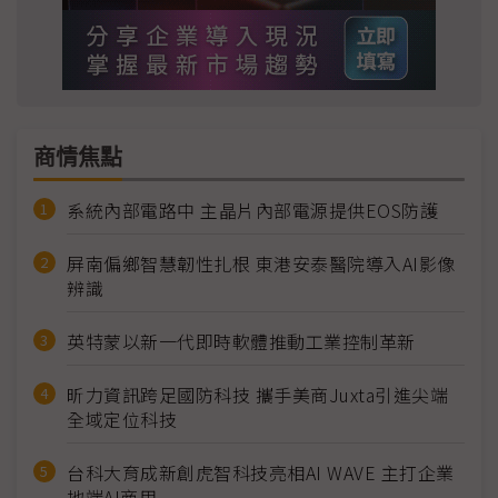
商情焦點
系統內部電路中 主晶片內部電源提供EOS防護
屏南偏鄉智慧韌性扎根 東港安泰醫院導入AI影像
辨識
英特蒙以新一代即時軟體推動工業控制革新
昕力資訊跨足國防科技 攜手美商Juxta引進尖端
全域定位科技
台科大育成新創虎智科技亮相AI WAVE 主打企業
地端AI商用