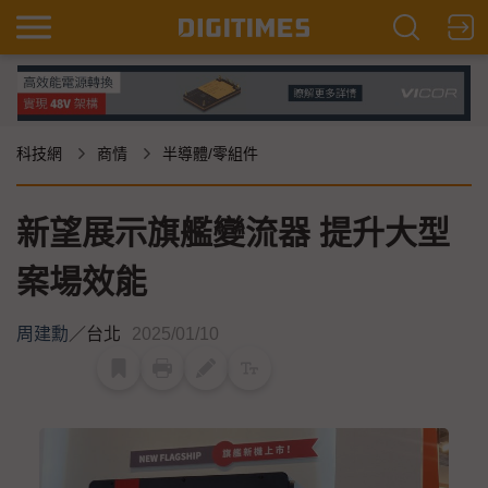
科技網
商情
半導體/零組件
新望展示旗艦變流器 提升大型
案場效能
周建勳
／
台北
2025/01/10