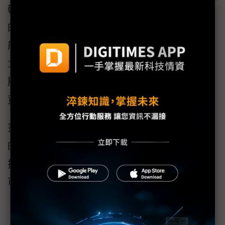
輸入電壓能有效降低建置成本，提升大型電廠
的管理效率；該機型每個MPPT輸入可達40A，
能搭配M10/G12高電流的太陽能模組，並具備
15組MPPT與30組直流輸入設計，滿載工作電
壓範圍更廣，使發電量極大化，可有效縮短投
資回收年限。
范明中強調，儘管市場環境不利，新望2025年
的表現仍然優於市場。展望未來，公司將持續
投入研發資源，使產品在體積、重量、效能及
可靠度等方面有最佳的表現，滿足市場需求。