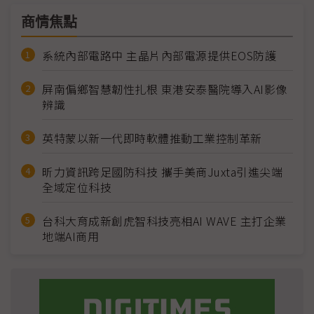
商情焦點
系統內部電路中 主晶片內部電源提供EOS防護
屏南偏鄉智慧韌性扎根 東港安泰醫院導入AI影像
辨識
英特蒙以新一代即時軟體推動工業控制革新
昕力資訊跨足國防科技 攜手美商Juxta引進尖端
全域定位科技
台科大育成新創虎智科技亮相AI WAVE 主打企業
地端AI商用