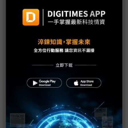
與Tesla、小米亦步亦趨 越南VinFast母公司也要研
發人形機器人
日商丸紅與Vingroup合作 越南開展電池儲能系統業
務
VinFast領導越南市場 2024年11月單月銷量高達
16,000輛
VinFast全球第五座工廠動土 在越南受歡迎也要積極
出海
VinFast越南新廠2025年啟用
VinFast首度稱霸越南車市 2024交車目標在望
VinFast和HoliTech合作 提供越南電動計程車服務
VinFast成為越南最大車廠 但年底前還有3萬輛要拚