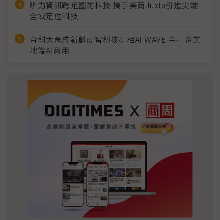
昕力資訊跨足國防科技 攜手美商Juxta引進尖端
全域定位科技
台科大育成新創虎智科技亮相AI WAVE 主打企業
地端AI商用