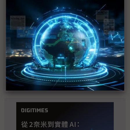
建熱潮將趨緩
2027全年記憶體產能提前售罄 買家「祕而不
宣」只怕買不夠
英特爾EMIB良率達標 聯發科第2代ASIC產品
2028準時量產
SpaceX晶片採購大轉向 Elon Musk捨超微全面
採用NVIDIA
光進銅退更明確？ 聯發科估SerDes 448G為銅
線「最終戰場」