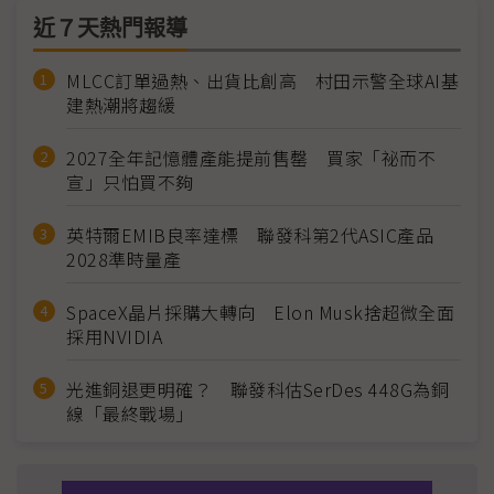
近７天熱門報導
MLCC訂單過熱、出貨比創高 村田示警全球AI基
建熱潮將趨緩
2027全年記憶體產能提前售罄 買家「祕而不
宣」只怕買不夠
英特爾EMIB良率達標 聯發科第2代ASIC產品
2028準時量產
SpaceX晶片採購大轉向 Elon Musk捨超微全面
採用NVIDIA
光進銅退更明確？ 聯發科估SerDes 448G為銅
線「最終戰場」