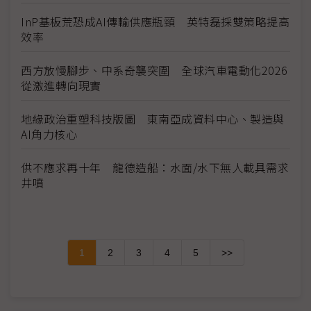
InP基板荒恐成AI傳輸供應瓶頸 英特磊採雙策略提高
效率
西方放慢腳步、中系奇襲突圍 全球汽車電動化2026
從激進轉向現實
地緣政治重塑科技版圖 東南亞成資料中心、製造與
AI角力核心
供不應求再十年 龍德造船：水面/水下無人載具需求
井噴
1
2
3
4
5
>>