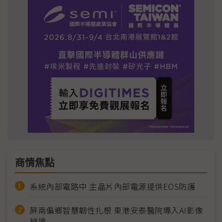
商情焦點
系統內部電路中 主晶片內部電源提供EOS防護
屏南偏鄉智慧韌性扎根 東港安泰醫院導入AI影像
辨識