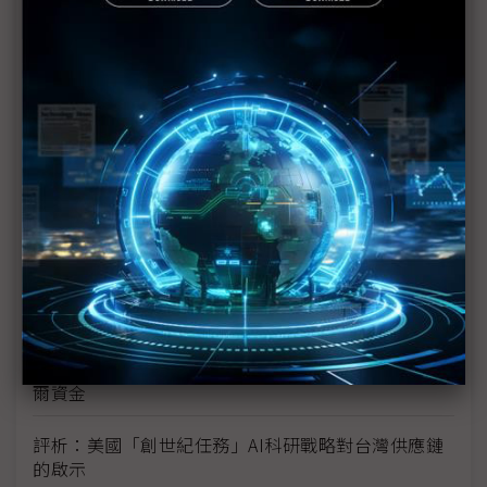
新的逆襲之路？ 業者估未來5~10年中國將竄出多家
TPU
未蒙其利先受其害 美國製造業景氣連9個月衰退
H200效能翻6倍、價格增3成 NVIDIA「清庫存」仍
讓中國動心
豐田目標2026全球生產破千萬輛 HEV需求強勁跨越
電動車放緩影響
東南亞各國與美貿易協議持續推進 2026聚焦關鍵礦
產、轉口問題
陳立武與川普關鍵40分鐘會談 將政治阻力化為英特
爾資金
評析：美國「創世紀任務」AI科研戰略對台灣供應鏈
的啟示