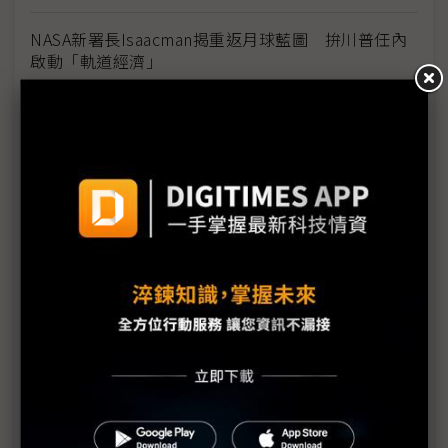
NASA新署長Isaacman揭重返月球藍圖 拚川普任內
啟動「軌道經濟」
中國H200訂單暴增逾200萬顆 NVIDIA傳急敲台積新
產能
黃仁勳誠聘Groq 員工股權「折現」約9成隨CEO加
入NVIDIA
川普10萬美元H-1B簽證費用爭議延燒 美國商會提起
上訴
魏哲家自嘲含淚打造台積美廠 NYT剖析1.8萬條法規
如何綁住晶圓代工龍頭手腳
從DeepSeek到H200鬆綁 盤點NVIDIA 2025年十大
關鍵時刻