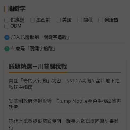
關鍵字
供應鏈
墨西哥
美國
關稅
伺服器
ODM
加入已選取到「關鍵字追蹤」
什麼是「關鍵字追蹤」
議題精選－川普關稅戰
美國「守門人行動」揭密 NVIDIA高階AI晶片地下走
私輸中細節
受美國政府停擺影響 Trump Mobile金色手機出貨再
跳票
現代汽車重返俄羅斯受阻 戰爭未歇車廠回購計畫難
行