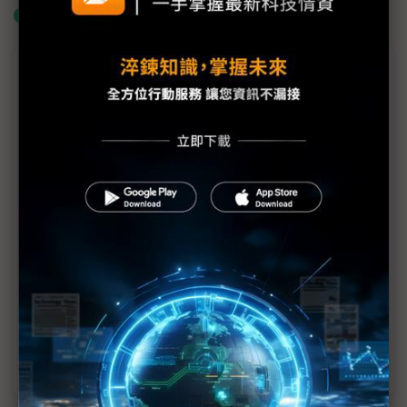
什麼是「關鍵字追蹤」
議題精選－面板淡季不淡藏陰霾
面板採購潮提前爆發 下半年反轉陰影籠罩
川普關稅大刀砍出「提前拉貨潮」 監視器面板量能
上看300萬片
兩大原因助攻 2025年面板產值溫和成長
關稅成本將轉嫁消費者 CTA：NB可能漲價68%
監視器市場2025穩健成長 面板小隊各自衝鋒
中美電視市場甦醒 面板價格持穩向上