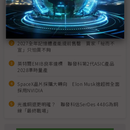
近７天熱門報導
MLCC訂單過熱、出貨比創高 村田示警全球AI基
建熱潮將趨緩
2027全年記憶體產能提前售罄 買家「祕而不
宣」只怕買不夠
英特爾EMIB良率達標 聯發科第2代ASIC產品
2028準時量產
SpaceX晶片採購大轉向 Elon Musk捨超微全面
採用NVIDIA
光進銅退更明確？ 聯發科估SerDes 448G為銅
線「最終戰場」