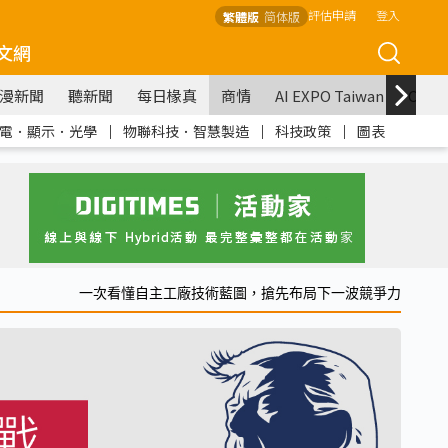
評估申請
登入
繁體版
简体版
文網
漫新聞
聽新聞
每日椽真
商情
AI EXPO Taiwan
COM
電．顯示．光學
｜
物聯科技．智慧製造
｜
科技政策
｜
圖表
一次看懂自主工廠技術藍圖，搶先布局下一波競爭力