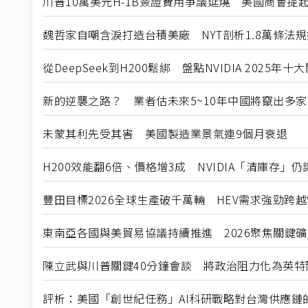
川普10萬美元H-1B簽證費用爭議延燒 美國商會提
魏哲家自嘲含淚打造台積美廠 NYT剖析1.8萬條法
從DeepSeek到H200鬆綁 盤點NVIDIA 2025年
新的逆襲之路？ 業者估未來5~10年中國將竄出多家
未蒙其利先受其害 美國製造業景氣連9個月衰退
H200效能翻6倍、價格增3成 NVIDIA「清庫存」
豐田目標2026全球生產破千萬輛 HEV需求強勁跨
東南亞各國與美貿易協議持續推進 2026聚焦關鍵
陳立武與川普關鍵40分鐘會談 將政治阻力化為英特
評析：美國「創世紀任務」AI科研戰略對台灣供應鏈