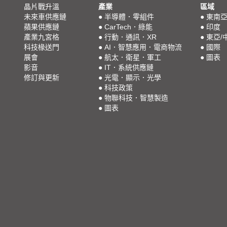
晶片戰升溫
產業
區域
未來車供應鏈
●
半導體．零組件
●
東南
蘋果供應鏈
●
CarTech．綠能
●
印度
產業九宮格
●
行動．通訊．XR
●
東亞/
科技椽送門
●
AI．智慧應用．電商物流
●
國際
展會
●
航太．衛星．軍工
●
圖表
影音
●
IT．系統供應鏈
修訂與更新
●
光電．顯示．光學
●
科技政策
●
物聯科技．智慧製造
●
圖表