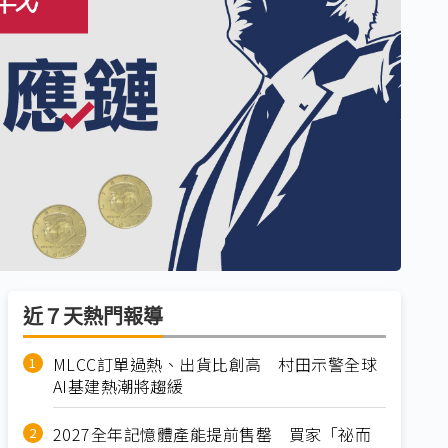
近７天熱門報導
MLCC訂單過熱、出貨比創高 村田示警全球
AI基建熱潮將趨緩
2027全年記憶體產能提前售罄 買家「祕而