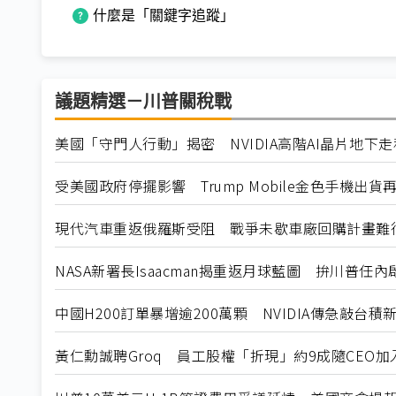
什麼是「關鍵字追蹤」
議題精選－川普關稅戰
美國「守門人行動」揭密 NVIDIA高階AI晶片地下
受美國政府停擺影響 Trump Mobile金色手機出貨
現代汽車重返俄羅斯受阻 戰爭未歇車廠回購計畫難
NASA新署長Isaacman揭重返月球藍圖 拚川普任
中國H200訂單暴增逾200萬顆 NVIDIA傳急敲台積
黃仁勳誠聘Groq 員工股權「折現」約9成隨CEO加入N