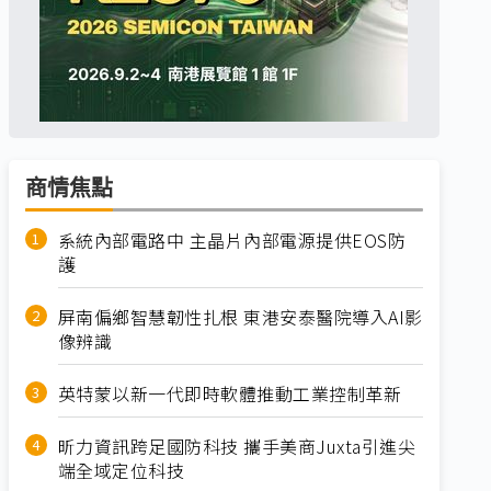
商情焦點
系統內部電路中 主晶片內部電源提供EOS防
護
屏南偏鄉智慧韌性扎根 東港安泰醫院導入AI影
像辨識
英特蒙以新一代即時軟體推動工業控制革新
昕力資訊跨足國防科技 攜手美商Juxta引進尖
端全域定位科技