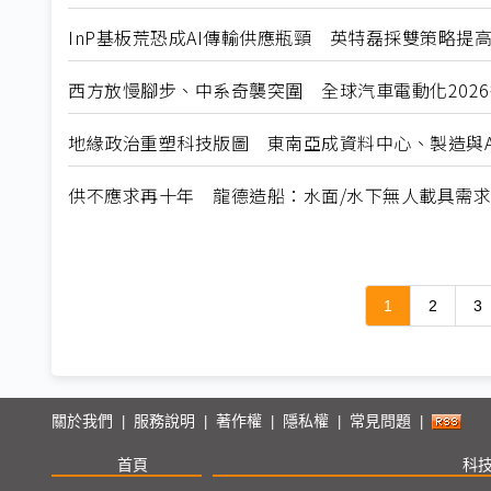
InP基板荒恐成AI傳輸供應瓶頸 英特磊採雙策略提
西方放慢腳步、中系奇襲突圍 全球汽車電動化202
地緣政治重塑科技版圖 東南亞成資料中心、製造與A
供不應求再十年 龍德造船：水面/水下無人載具需
1
2
3
關於我們
服務說明
著作權
隱私權
常見問題
|
|
|
|
|
首頁
科