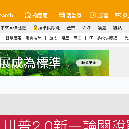
earch
椽經閣
活動家
影音
英
未來車供應鏈
蘋果供應鏈
產業
區域
議題
觀點
AI．智慧應用．電商物流
｜
航太．衛星．軍工
｜
IT．系統供應鏈
｜
光