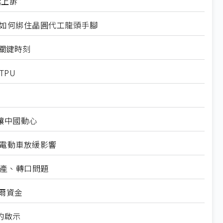
起上訴
規如何綁住晶圓代工龍頭手腳
十大關鍵時刻
TPU
仍讓中國動心
越電動車放緩影響
礦產、轉口問題
爾資金
的啟示