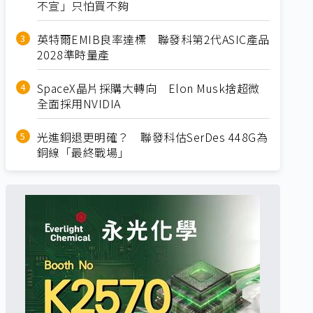
不宣」只怕買不夠
英特爾EMIB良率達標 聯發科第2代ASIC產品
2028準時量產
SpaceX晶片採購大轉向 Elon Musk捨超微
全面採用NVIDIA
光進銅退更明確？ 聯發科估SerDes 448G為
銅線「最終戰場」