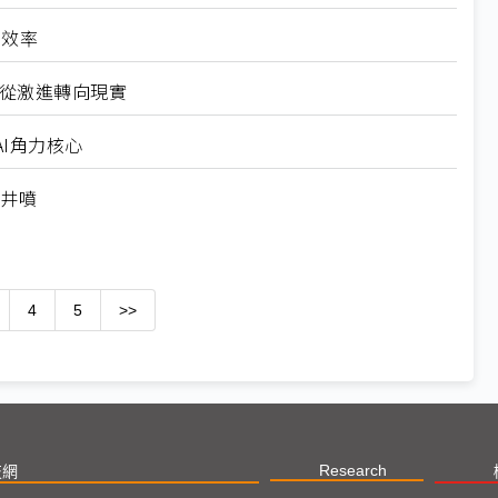
高效率
6從激進轉向現實
I角力核心
求井噴
4
5
>>
Research
技網