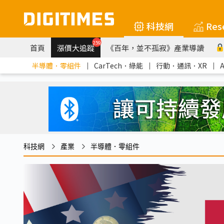
科技網
Res
259
首頁
漲價大追蹤
《百年，並不孤寂》產業導讀
半導體．零組件
｜
CarTech．綠能
｜
行動．通訊．XR
｜
科技網
產業
半導體．零組件