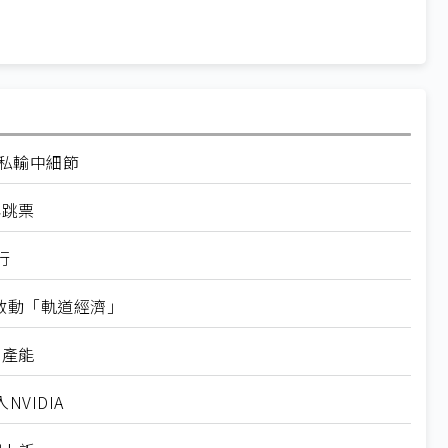
走私輸中細節
再跳票
行
內啟動「軌道經濟」
新產能
VIDIA