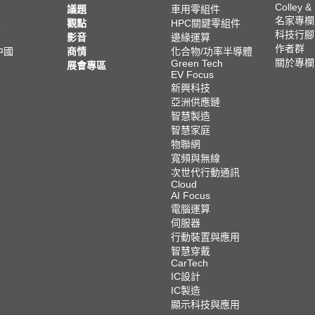
Colley &
議題
車用零組件
名家專欄
亞
觀點
HPC關鍵零組件
科技行腳
影音
邊緣運算
作者群
中國
商情
化合物/功率半導體
關於專欄
Green Tech
展會專區
EV Focus
新興科技
亞洲供應鏈
智慧製造
智慧家庭
物聯網
寬頻與無線
次世代行動通訊
Cloud
AI Focus
電腦運算
伺服器
行動裝置與應用
智慧穿戴
CarTech
IC設計
IC製造
顯示科技與應用