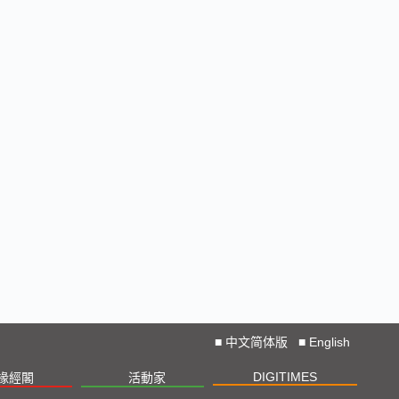
■
中文简体版
■
English
DIGITIMES
椽經閣
活動家