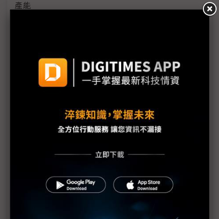
產能
黃仁勳誠聘Groq 員工股權「折現」約9成隨CEO加
入NVIDIA
川普10萬美元H-1B簽證費用爭議延燒 美國商會提起
上訴
魏哲家自嘲含淚打造台積美廠 NYT剖析1.8萬條法規
如何綁住晶圓代工龍頭手腳
從DeepSeek到H200鬆綁 盤點NVIDIA 2025年十大
關鍵時刻
新的逆襲之路？ 業者估未來5~10年中國將竄出多家
TPU
未蒙其利先受其害 美國製造業景氣連9個月衰退