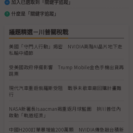
加入已選取到「關鍵字追蹤」
什麼是「關鍵字追蹤」
議題精選－川普關稅戰
美國「守門人行動」揭密 NVIDIA高階AI晶片地下走
私輸中細節
受美國政府停擺影響 Trump Mobile金色手機出貨再
跳票
現代汽車重返俄羅斯受阻 戰爭未歇車廠回購計畫難
行
NASA新署長Isaacman揭重返月球藍圖 拚川普任內
啟動「軌道經濟」
中國H200訂單暴增逾200萬顆 NVIDIA傳急敲台積新