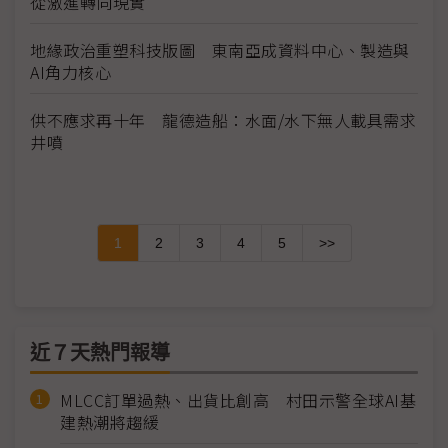
從激進轉向現實
地緣政治重塑科技版圖 東南亞成資料中心、製造與
AI角力核心
供不應求再十年 龍德造船：水面/水下無人載具需求
井噴
1
2
3
4
5
>>
近７天熱門報導
MLCC訂單過熱、出貨比創高 村田示警全球AI基
建熱潮將趨緩