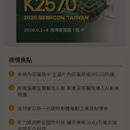
商情焦點
系統內部電路中 主晶片內部電源提供EOS防護
屏南偏鄉智慧韌性扎根 東港安泰醫院導入AI影像
辨識
英特蒙以新一代即時軟體推動工業控制革新
昕力資訊跨足國防科技 攜手美商Juxta引進尖端
全域定位科技