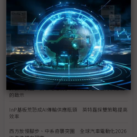
H200效能翻6倍、價格增3成 NVIDIA「清庫存」仍
讓中國動心
豐田目標2026全球生產破千萬輛 HEV需求強勁跨越
電動車放緩影響
東南亞各國與美貿易協議持續推進 2026聚焦關鍵礦
產、轉口問題
陳立武與川普關鍵40分鐘會談 將政治阻力化為英特
爾資金
評析：美國「創世紀任務」AI科研戰略對台灣供應鏈
的啟示
InP基板荒恐成AI傳輸供應瓶頸 英特磊採雙策略提高
效率
西方放慢腳步、中系奇襲突圍 全球汽車電動化2026