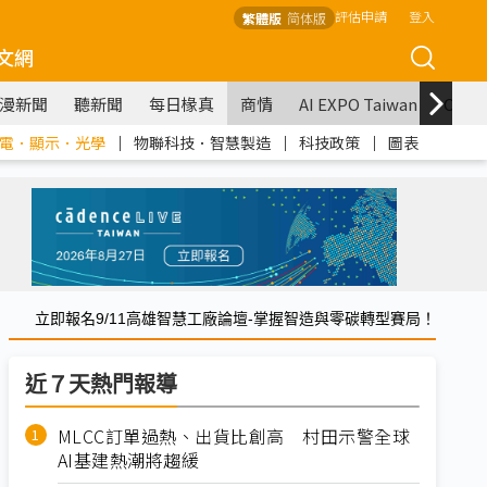
評估申請
登入
繁體版
简体版
文網
漫新聞
聽新聞
每日椽真
商情
AI EXPO Taiwan
COM
電．顯示．光學
｜
物聯科技．智慧製造
｜
科技政策
｜
圖表
立即報名9/11高雄智慧工廠論壇-掌握智造與零碳轉型賽局！
近７天熱門報導
MLCC訂單過熱、出貨比創高 村田示警全球
AI基建熱潮將趨緩