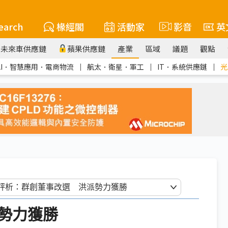
earch
椽經閣
活動家
影音
英
未來車供應鏈
蘋果供應鏈
產業
區域
議題
觀點
AI．智慧應用．電商物流
｜
航太．衛星．軍工
｜
IT．系統供應鏈
｜
光
勢力獲勝