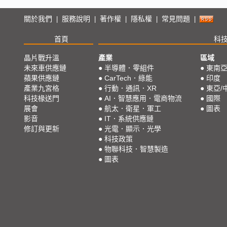
關於我們
服務說明
著作權
隱私權
常見問題
|
|
|
|
|
首頁
科
晶片戰升溫
產業
區域
未來車供應鏈
●
半導體．零組件
●
東南
蘋果供應鏈
●
CarTech．綠能
●
印度
產業九宮格
●
行動．通訊．XR
●
東亞/
科技椽送門
●
AI．智慧應用．電商物流
●
國際
展會
●
航太．衛星．軍工
●
圖表
影音
●
IT．系統供應鏈
修訂與更新
●
光電．顯示．光學
●
科技政策
●
物聯科技．智慧製造
●
圖表