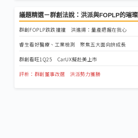
議題精選－群創法說：洪派與FOPLP的璀
群創FOPLP跌跌撞撞 洪進揚：量產把握在我心
睿生看好醫療、工業檢測 聚焦五大面向拚成長
群創看旺1Q25 CarUX擬赴美上市
評析：群創董事改選 洪派勢力獲勝