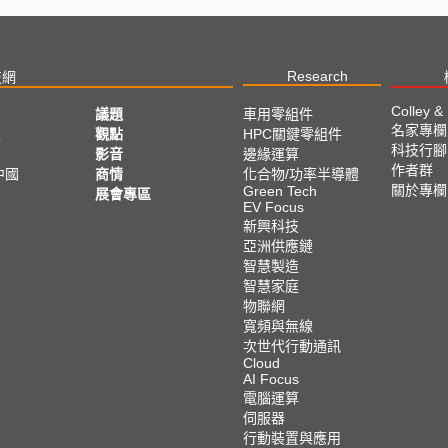
Research
技網
Colley &
議題
車用零組件
名家專欄
亞
觀點
HPC關鍵零組件
科技行腳
影音
邊緣運算
作者群
中國
商情
化合物/功率半導體
關於專欄
Green Tech
展會專區
EV Focus
新興科技
亞洲供應鏈
智慧製造
智慧家庭
物聯網
寬頻與無線
次世代行動通訊
Cloud
AI Focus
電腦運算
伺服器
行動裝置與應用