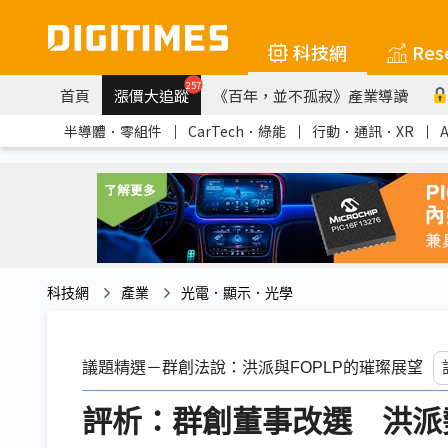
科技網
Res
257
首頁
漲價大追蹤
《百年，並不孤寂》產業導讀
半導體．零組件
｜
CarTech．綠能
｜
行動．通訊．XR
｜
科技網
產業
光電．顯示．光學
議題精選－群創法說：洪派與FOPLP的璀璨展望
評析：群創董事改選 洪派