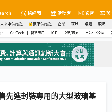
earch
椽經閣
活動家
影音
英
未來車供應鏈
蘋果供應鏈
產業
區域
議題
觀點
ge
｜
CarTech
｜
智慧應用
｜
ICT
｜
軟體/資安
｜
自動化/設備
｜
售先進封裝專用的大型玻璃基