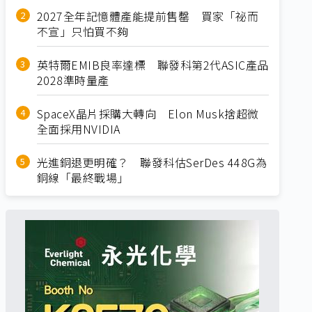
2027全年記憶體產能提前售罄 買家「祕而
不宣」只怕買不夠
英特爾EMIB良率達標 聯發科第2代ASIC產品
2028準時量產
SpaceX晶片採購大轉向 Elon Musk捨超微
全面採用NVIDIA
光進銅退更明確？ 聯發科估SerDes 448G為
銅線「最終戰場」