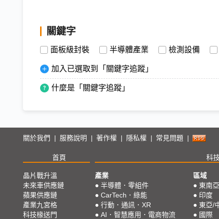
關鍵字
面板級封裝
半導體產業
檢測設備
加入已選取到「關鍵字追蹤」
什麼是「關鍵字追蹤」
關於我們
服務說明
著作權
隱私權
常見問題
|
|
|
|
|
首頁
科
晶片戰升溫
產業
區域
未來車供應鏈
●
半導體．零組件
●
東南
蘋果供應鏈
●
CarTech．綠能
●
印度
產業九宮格
●
行動．通訊．XR
●
東亞/
科技椽送門
●
AI．智慧應用．電商物流
●
國際