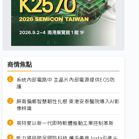
商情焦點
系統內部電路中 主晶片內部電源提供EOS防
護
屏南偏鄉智慧韌性扎根 東港安泰醫院導入AI影
像辨識
英特蒙以新一代即時軟體推動工業控制革新
昕力資訊跨足國防科技 攜手美商Juxta引進尖