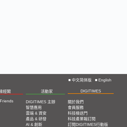
■
中文简体版
■
English
DIGITIMES
椽經閣
活動家
 Friends
DIGITIMES 主辦
關於我們
智慧應用
會員服務
雲端 & 資安
科技椽送門
產品 & 研發
科技產業報訂閱
AI & 創新
訂閱DIGITIMES行動版