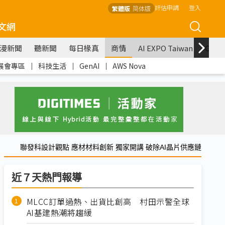
評估申請
登入
繁體版
简体版
文網
漫新聞
聽新聞
每日椽真
商情
AI EXPO Taiwan
COM
展會專區
｜
科技生活
｜
GenAI
｜
AWS Nova
聯發科設計觀點 應材材料創新 獨家開講 破除AI晶片供應鏈
近７天熱門報導
MLCC訂單過熱、出貨比創高 村田示警全球
AI基建熱潮將趨緩