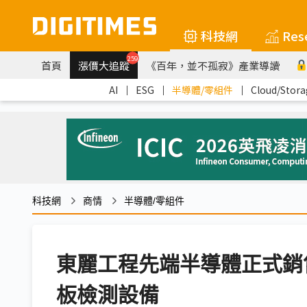
科技網
Res
259
首頁
漲價大追蹤
《百年，並不孤寂》產業導讀
AI
｜
ESG
｜
半導體/零組件
｜
Cloud/Stora
科技網
商情
半導體/零組件
東麗工程先端半導體正式銷
板檢測設備