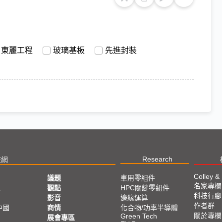
東麗工程
玻璃基板
先進封裝
Research
技網
Colley &
議題
車用零組件
名家專欄
亞
觀點
HPC關鍵零組件
科技行腳
影音
邊緣運算
作者群
中國
商情
化合物/功率半導體
關於專欄
Green Tech
展會專區