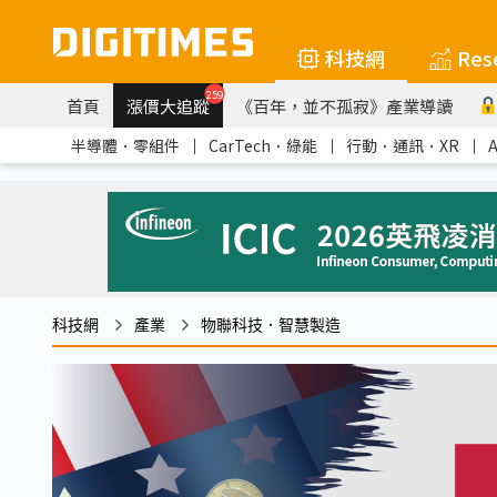
科技網
Res
259
首頁
漲價大追蹤
《百年，並不孤寂》產業導讀
半導體．零組件
｜
CarTech．綠能
｜
行動．通訊．XR
｜
科技網
產業
物聯科技．智慧製造