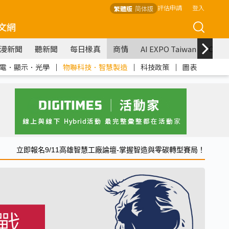
評估申請
登入
繁體版
简体版
文網
漫新聞
聽新聞
每日椽真
商情
AI EXPO Taiwan
COM
電．顯示．光學
｜
物聯科技．智慧製造
｜
科技政策
｜
圖表
立即報名9/11高雄智慧工廠論壇-掌握智造與零碳轉型賽局！