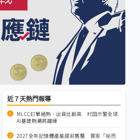
近７天熱門報導
MLCC訂單過熱、出貨比創高 村田示警全球
AI基建熱潮將趨緩
2027全年記憶體產能提前售罄 買家「祕而