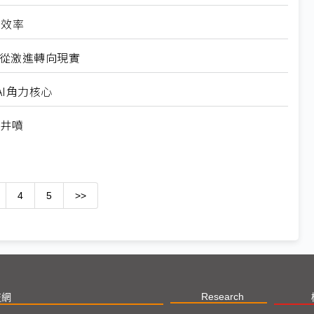
高效率
6從激進轉向現實
I角力核心
求井噴
4
5
>>
Research
技網