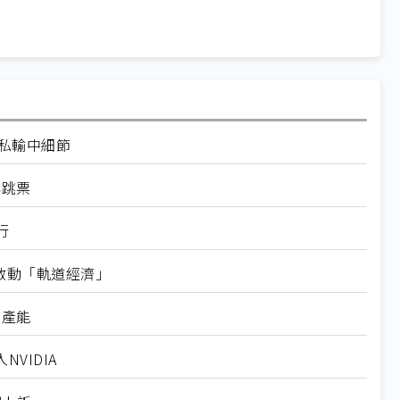
走私輸中細節
再跳票
行
內啟動「軌道經濟」
新產能
VIDIA