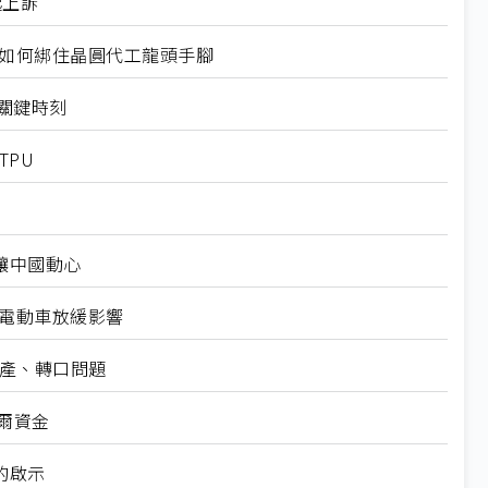
起上訴
規如何綁住晶圓代工龍頭手腳
十大關鍵時刻
TPU
仍讓中國動心
越電動車放緩影響
礦產、轉口問題
爾資金
的啟示