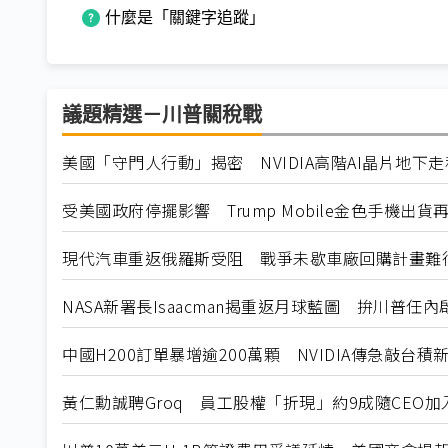
什麼是「關鍵字追蹤」
議題精選－川普關稅戰
美國「守門人行動」揭密 NVIDIA高階AI晶片地下
受美國政府停擺影響 Trump Mobile金色手機出貨
現代汽車重返俄羅斯受阻 戰爭未歇車廠回購計畫難
NASA新署長Isaacman揭重返月球藍圖 拚川普任
中國H200訂單暴增逾200萬顆 NVIDIA傳急敲台積
黃仁勳誠聘Groq 員工股權「折現」約9成隨CEO加入N