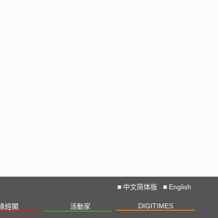
■
中文简体版
■
English
DIGITIMES
椽經閣
活動家