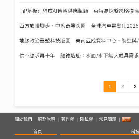
InP基板荒恐成AI傳輸供應瓶頸 英特磊採雙策略提
西方放慢腳步、中系奇襲突圍 全球汽車電動化202
地緣政治重塑科技版圖 東南亞成資料中心、製造與A
供不應求再十年 龍德造船：水面/水下無人載具需
1
2
3
關於我們
服務說明
著作權
隱私權
常見問題
|
|
|
|
|
首頁
科