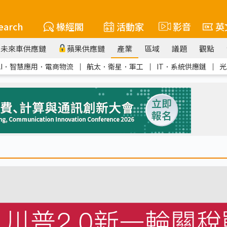
earch
椽經閣
活動家
影音
英
未來車供應鏈
蘋果供應鏈
產業
區域
議題
觀點
AI．智慧應用．電商物流
｜
航太．衛星．軍工
｜
IT．系統供應鏈
｜
光