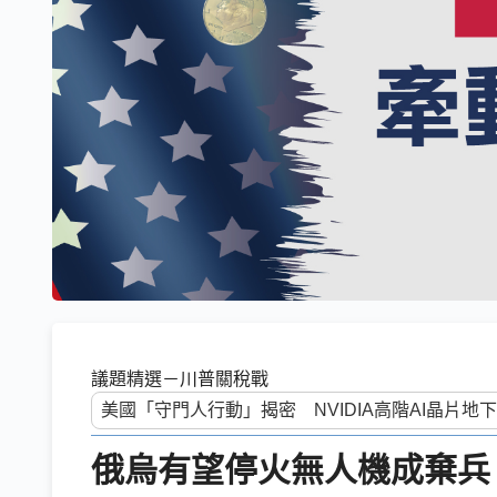
議題精選－川普關稅戰
俄烏有望停火無人機成棄兵