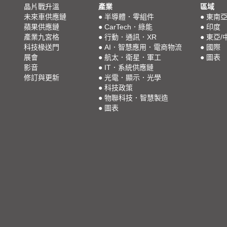
晶片戰升溫
產業
區域
未來車供應鏈
●
半導體．零組件
●
東南
蘋果供應鏈
●
CarTech．綠能
●
印度
產業九宮格
●
行動．通訊．XR
●
東亞/
科技椽送門
●
AI．智慧應用．電商物流
●
國際
展會
●
航太．衛星．軍工
●
圖表
影音
●
IT．系統供應鏈
修訂與更新
●
光電．顯示．光學
●
科技政策
●
物聯科技．智慧製造
●
圖表