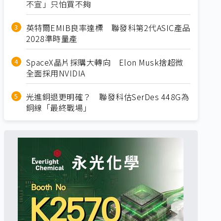
不宣」只怕買不夠
英特爾EMIB良率達標 聯發科第2代ASIC產品
2028準時量產
SpaceX晶片採購大轉向 Elon Musk捨超微
全面採用NVIDIA
光進銅退更明確？ 聯發科估SerDes 448G為
銅線「最終戰場」