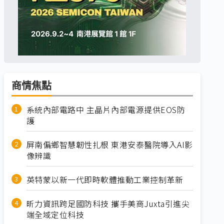
商情焦點
系統內部電路中 主晶片內部電源提供EOS防
護
屏南偏鄉智慧韌性扎根 東港安泰醫院導入AI影
像辨識
英特蒙以新一代即時軟體推動工業控制革新
昕力資訊跨足國防科技 攜手美商Juxta引進尖
端全域定位科技