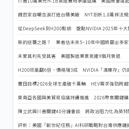
川普10萬美元H-1B簽證費用爭議延燒 美國商會提
魏哲家自嘲含淚打造台積美廠 NYT剖析1.8萬條法
從DeepSeek到H200鬆綁 盤點NVIDIA 2025年
新的逆襲之路？ 業者估未來5~10年中國將竄出多家
未蒙其利先受其害 美國製造業景氣連9個月衰退
H200效能翻6倍、價格增3成 NVIDIA「清庫存」
豐田目標2026全球生產破千萬輛 HEV需求強勁跨
東南亞各國與美貿易協議持續推進 2026聚焦關鍵
陳立武與川普關鍵40分鐘會談 將政治阻力化為英特
評析：美國「創世紀任務」AI科研戰略對台灣供應鏈