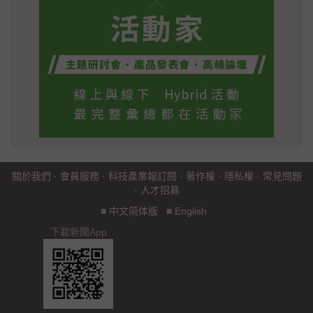
關於我們
·
會員服務
·
科技產業報訂閱
·
著作權
·
隱私權
·
常見問題
·
人才招募
■
中文简体版
■
English
下載新聞App