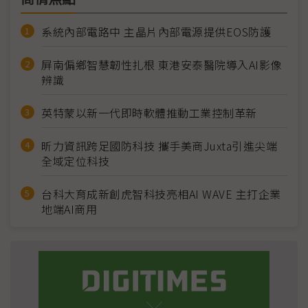
系統內部電路中 主晶片內部電源提供EOS防護
屏南偏鄉智慧韌性扎根 東港安泰醫院導入AI影像
辨識
英特蒙以新一代即時軟體推動工業控制革新
昕力資訊跨足國防科技 攜手美商Juxta引進尖端
全域定位科技
台科大育成新創虎智科技亮相AI WAVE 主打企業
地端AI商用