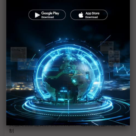
華為早知H20特供中國時日無多？ 推新晶片再打臉
美方
H20禁止出口中國後 黃仁勳再訪北京
繼NVIDIA、超微後 傳英特爾AI晶片出口中國須取得
許可
評析：川普「髮夾彎」—高明的變臉或引爆信任危
機？
降規AI晶片禁輸中國 美系半導體大廠利弊難衡
美方再禁NVIDIA H20輸中 伺服器鏈頭痛難估影響
NVIDIA H20出貨突喊卡 未先告知中國客戶引譁然
美國商務部證實將收緊NVIDIA、超微降規晶片輸中管
制