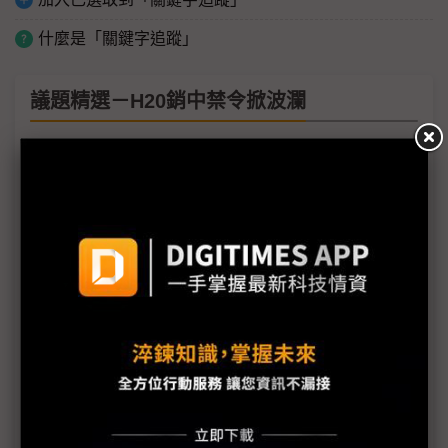
什麼是「關鍵字追蹤」
議題精選－H20銷中禁令掀波瀾
黃仁勳走出白宮、進入人民大會堂 中國行見了誰？
說了什麼？
NVIDIA、超微中國業務受創 川普抗中戰略晶片業承
壓
NVIDIA中國特供模式陷危機 華為、寒武紀等搶本土
市佔
H20禁令措手不及 傳NVIDIA營收損失逾100億美元
NVIDIA H20難逃管制 中國本土AI晶片出頭天？