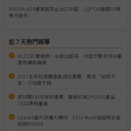
NVIDIA H20遭美國禁止出口中國 1QFY26面臨55億
美元損失
近７天熱門報導
MLCC訂單過熱、出貨比創高 村田示警全球AI基
建熱潮將趨緩
2027全年記憶體產能提前售罄 買家「祕而不
宣」只怕買不夠
英特爾EMIB良率達標 聯發科第2代ASIC產品
2028準時量產
SpaceX晶片採購大轉向 Elon Musk捨超微全面
採用NVIDIA