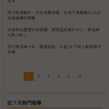
效率
西方放慢腳步、中系奇襲突圍 全球汽車電動化2026
從激進轉向現實
地緣政治重塑科技版圖 東南亞成資料中心、製造與
AI角力核心
供不應求再十年 龍德造船：水面/水下無人載具需求
井噴
1
2
3
4
5
>>
近７天熱門報導