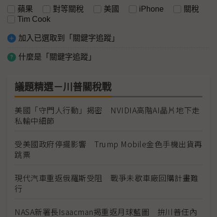
蘋果
對等關稅
美國
iPhone
關稅
Tim Cook
加入已選取到「關鍵字追蹤」
什麼是「關鍵字追蹤」
議題精選－川普關稅戰
美國「守門人行動」揭密 NVIDIA高階AI晶片地下走
私輸中細節
受美國政府停擺影響 Trump Mobile金色手機出貨再
跳票
現代汽車重返俄羅斯受阻 戰爭未歇車廠回購計畫難
行
NASA新署長Isaacman揭重返月球藍圖 拚川普任內