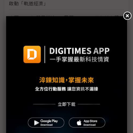
啟動「軌道經濟」
中國H200訂單暴增逾200萬顆 NVIDIA傳急敲台積新
產能
黃仁勳誠聘Groq 員工股權「折現」約9成隨CEO加
入NVIDIA
川普10萬美元H-1B簽證費用爭議延燒 美國商會提起
上訴
魏哲家自嘲含淚打造台積美廠 NYT剖析1.8萬條法規
如何綁住晶圓代工龍頭手腳
從DeepSeek到H200鬆綁 盤點NVIDIA 2025年十大
關鍵時刻
新的逆襲之路？ 業者估未來5~10年中國將竄出多家
TPU