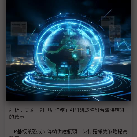
未蒙其利先受其害 美國製造業景氣連9個月衰退
H200效能翻6倍、價格增3成 NVIDIA「清庫存」仍
讓中國動心
豐田目標2026全球生產破千萬輛 HEV需求強勁跨越
電動車放緩影響
東南亞各國與美貿易協議持續推進 2026聚焦關鍵礦
產、轉口問題
陳立武與川普關鍵40分鐘會談 將政治阻力化為英特
爾資金
評析：美國「創世紀任務」AI科研戰略對台灣供應鏈
的啟示
InP基板荒恐成AI傳輸供應瓶頸 英特磊採雙策略提高