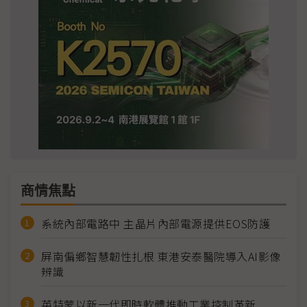
商情焦點
系統內部電路中 主晶片內部電源提供EOS防護
屏南偏鄉智慧韌性扎根 東港安泰醫院導入AI影像
辨識
英特蒙以新一代即時軟體推動工業控制革新