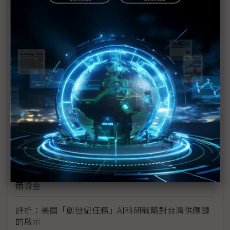
新的逆襲之路？ 業者估未來5~10年中國將竄出多家
TPU
未蒙其利先受其害 美國製造業景氣連9個月衰退
H200效能翻6倍、價格增3成 NVIDIA「清庫存」仍
讓中國動心
豐田目標2026全球生產破千萬輛 HEV需求強勁跨越
電動車放緩影響
東南亞各國與美貿易協議持續推進 2026聚焦關鍵礦
產、轉口問題
陳立武與川普關鍵40分鐘會談 將政治阻力化為英特
爾資金
評析：美國「創世紀任務」AI科研戰略對台灣供應鏈
的啟示