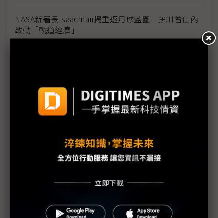
NASA新署長Isaacman揭重返月球藍圖 拚川普任內
啟動「軌道經濟」
中國H200訂單暴增逾200萬顆 NVIDIA傳急敲台積新
產能
黃仁勳誠聘Groq 員工股權「折現」約9成隨CEO加
入NVIDIA
川普10萬美元H-1B簽證費用爭議延燒 美國商會提起
上訴
魏哲家自嘲含淚打造台積美廠 NYT剖析1.8萬條法規
如何綁住晶圓代工龍頭手腳
從DeepSeek到H200鬆綁 盤點NVIDIA 2025年十大
關鍵時刻