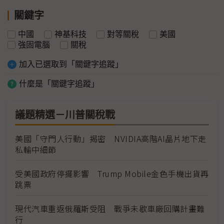
關鍵字
中國
神基科技
對等關稅
美國
強固電腦
關稅
加入已選取到「關鍵字追蹤」
什麼是「關鍵字追蹤」
議題精選－川普關稅戰
美國「守門人行動」揭密 NVIDIA高階AI晶片地下走
私輸中細節
受美國政府停擺影響 Trump Mobile金色手機出貨再
跳票
現代汽車重返俄羅斯受阻 戰爭未歇車廠回購計畫難
行