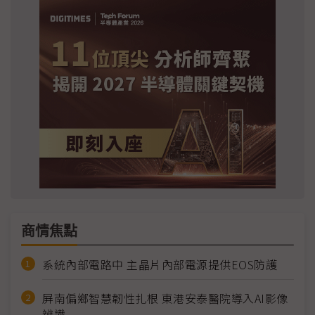
商情焦點
系統內部電路中 主晶片內部電源提供EOS防護
屏南偏鄉智慧韌性扎根 東港安泰醫院導入AI影像
辨識