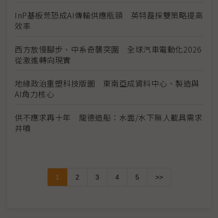
InP基板荒恐成AI傳輸供應瓶頸 英特磊採雙策略提高
效率
西方放慢腳步、中系奇襲突圍 全球汽車電動化2026
從激進轉向現實
地緣政治重塑科技版圖 東南亞成資料中心、製造與
AI角力核心
供不應求再十年 龍德造船：水面/水下無人載具需求
井噴
1
2
3
4
5
>>