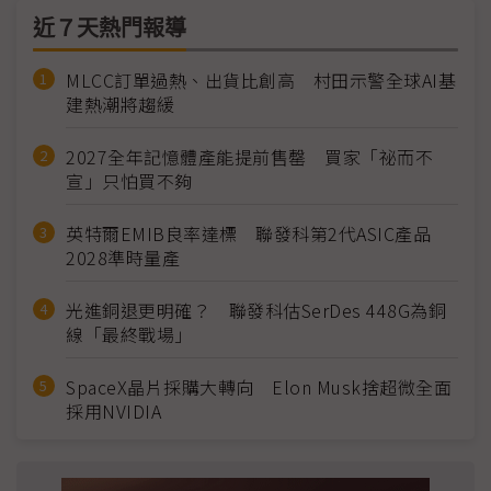
近７天熱門報導
MLCC訂單過熱、出貨比創高 村田示警全球AI基
建熱潮將趨緩
2027全年記憶體產能提前售罄 買家「祕而不
宣」只怕買不夠
英特爾EMIB良率達標 聯發科第2代ASIC產品
2028準時量產
光進銅退更明確？ 聯發科估SerDes 448G為銅
線「最終戰場」
SpaceX晶片採購大轉向 Elon Musk捨超微全面
採用NVIDIA