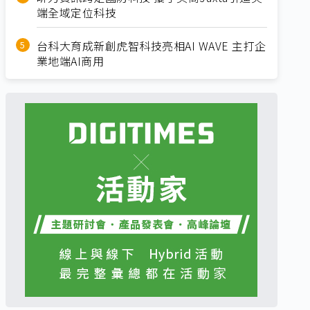
端全域定位科技
台科大育成新創虎智科技亮相AI WAVE 主打企
業地端AI商用