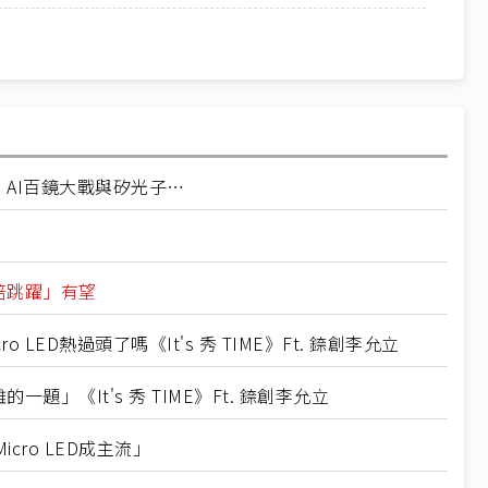
、AI百鏡大戰與矽光子⋯
百倍跳躍」有望
ED熱過頭了嗎《It's 秀 TIME》Ft. 錼創李允立
題」《It's 秀 TIME》Ft. 錼創李允立
ro LED成主流」