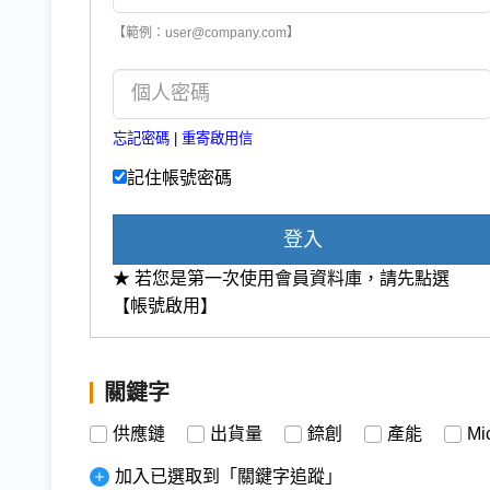
【範例：user@company.com】
忘記密碼
|
重寄啟用信
記住帳號密碼
登入
★ 若您是第一次使用會員資料庫，請先點選
【帳號啟用】
關鍵字
供應鏈
出貨量
錼創
產能
Mi
加入已選取到「關鍵字追蹤」