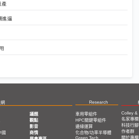
量產
潮進逼
用
Research
技網
Colley &
議題
車用零組件
名家專欄
亞
觀點
HPC關鍵零組件
科技行腳
影音
邊緣運算
作者群
中國
商情
化合物/功率半導體
關於專欄
Green Tech
展會專區