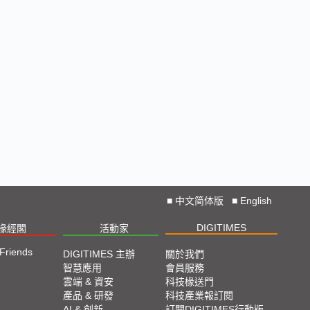
■
中文简体版
■
English
DIGITIMES
椽經閣
活動家
 Friends
DIGITIMES 主辦
關於我們
智慧應用
會員服務
雲端 & 資安
科技椽送門
產品 & 研發
科技產業報訂閱
AI & 創新
訂閱DIGITIMES行動版