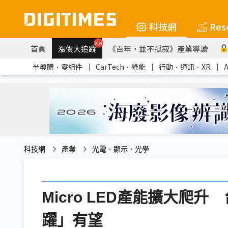
科技網
Res
259
首頁
漲價大追蹤
《百年，並不孤寂》產業導讀
半導體．零組件
｜
CarTech．綠能
｜
行動．通訊．XR
｜
科技網
產業
光電．顯示．光學
Micro LED產能擴大爬
躍」有望