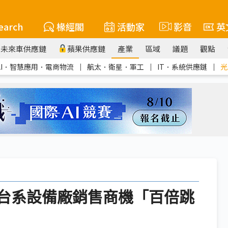
earch
椽經閣
活動家
影音
英
未來車供應鏈
蘋果供應鏈
產業
區域
議題
觀點
AI．智慧應用．電商物流
｜
航太．衛星．軍工
｜
IT．系統供應鏈
｜
光
升 台系設備廠銷售商機「百倍跳