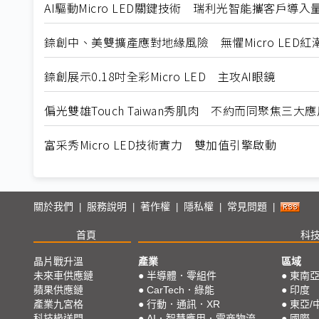
AI驅動Micro LED關鍵技術 瑞利光智能攜客戶導入
錼創中、美雙擴產應對地緣風險 無懼Micro LED紅
錼創展示0.18吋全彩Micro LED 主攻AI眼鏡
偏光雙雄Touch Taiwan秀肌肉 不約而同聚焦三大應
富采秀Micro LED技術實力 雙加值引擎啟動
關於我們
服務說明
著作權
隱私權
常見問題
|
|
|
|
|
首頁
科
晶片戰升溫
產業
區域
未來車供應鏈
●
半導體．零組件
●
東南
蘋果供應鏈
●
CarTech．綠能
●
印度
產業九宮格
●
行動．通訊．XR
●
東亞/
科技椽送門
●
AI．智慧應用．電商物流
●
國際