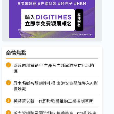
商情焦點
系統內部電路中 主晶片內部電源提供EOS防
護
屏南偏鄉智慧韌性扎根 東港安泰醫院導入AI影
像辨識
英特蒙以新一代即時軟體推動工業控制革新
昕力資訊跨足國防科技 攜手美商Juxta引進尖