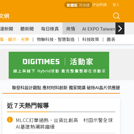
評估申請
登入
繁體版
简体版
文網
漫新聞
聽新聞
每日椽真
商情
AI EXPO Taiwan
COM
電．顯示．光學
｜
物聯科技．智慧製造
｜
科技政策
｜
圖表
聯發科設計觀點 應材材料創新 獨家開講 破除AI晶片供應鏈
近７天熱門報導
MLCC訂單過熱、出貨比創高 村田示警全球
AI基建熱潮將趨緩