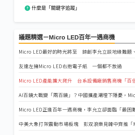
什麼是「關鍵字追蹤」
議題精選－Micro LED百年一遇商機
Micro LED最好的時光將至 錼創李允立談地緣難題
友達左擁Micro LED右抱電子紙 一個都不放過
Micro LED產能擴大爬升 台系設備廠銷售商機「
AI百鏡大戰變「兩百鏡」？中國擴產潮埋下隱憂，Micro L
Micro LED正逢百年一遇商機，李允立卻面臨「最困難的一
中美大象打架震動市場板塊 彭双浪樂見韓中齊推「Mic