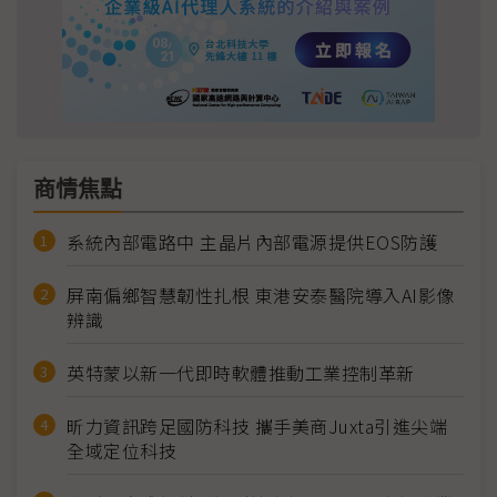
商情焦點
系統內部電路中 主晶片內部電源提供EOS防護
屏南偏鄉智慧韌性扎根 東港安泰醫院導入AI影像
辨識
英特蒙以新一代即時軟體推動工業控制革新
昕力資訊跨足國防科技 攜手美商Juxta引進尖端
全域定位科技