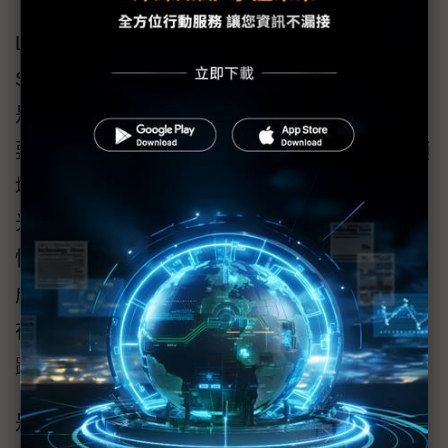
Lumentum雲端與網路平台首席技術長Matthew
Sysak博士表示，「實現448 Gbps的傳輸速度
是推動AI驅動雲端基礎設施中光互連技術的重
要里程碑。這項合作凸顯Lumentum在光子學領
域的專業技術，也體現了我們致力於提供頂尖
光學元件的承諾，以支援AI和雲端資料中心的
快速擴展。由於AI和ML應用需要即時處理不斷
成長的資料集，我們的高效能外部調製雷射將
在實現更快、更高效且具擴展性的資料中心網
路方面發揮關鍵作用。」
是德科技網路和資料中心解決方案副總裁