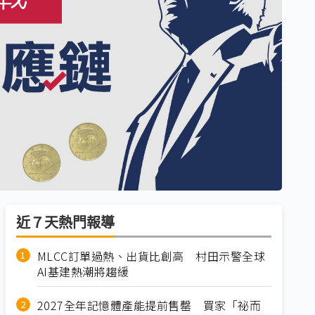
近７天熱門報導
MLCC訂單過熱、出貨比創高 村田示警全球
AI基建熱潮將趨緩
2027全年記憶體產能提前售罄 買家「祕而