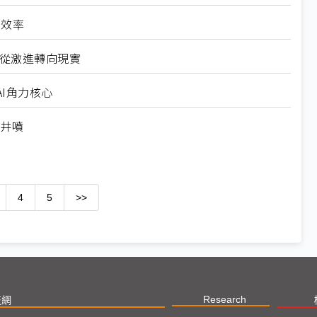
高效率
6從激進轉向現實
I角力核心
求井噴
4
5
>>
Research
技網