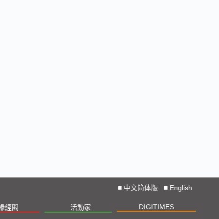
■
中文简体版
■
English
DIGITIMES
椽經閣
活動家