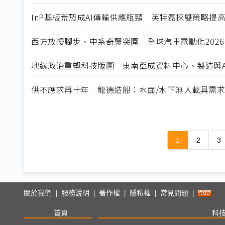
InP基板荒恐成AI傳輸供應瓶頸 英特磊採雙策略提
西方放慢腳步、中系奇襲突圍 全球汽車電動化202
地緣政治重塑科技版圖 東南亞成資料中心、製造與A
供不應求再十年 龍德造船：水面/水下無人載具需
1
2
3
關於我們
服務說明
著作權
隱私權
常見問題
|
|
|
|
|
首頁
科