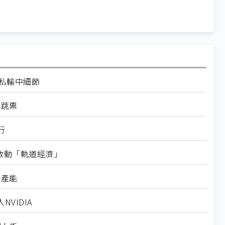
走私輸中細節
再跳票
行
內啟動「軌道經濟」
新產能
VIDIA