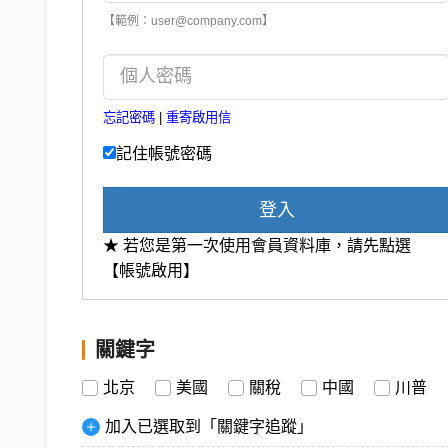
【範例：user@company.com】
忘記密碼
|
重寄啟用信
記住帳號密碼
登入
★ 若您是第一次使用會員資料庫，請先點選
【帳號啟用】
關鍵字
北京
美國
關稅
中國
川普
加入已選取到「關鍵字追蹤」