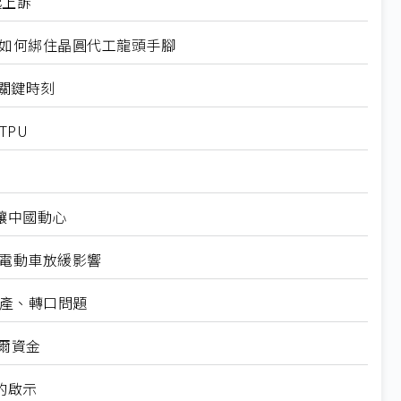
起上訴
規如何綁住晶圓代工龍頭手腳
十大關鍵時刻
TPU
仍讓中國動心
越電動車放緩影響
礦產、轉口問題
爾資金
的啟示