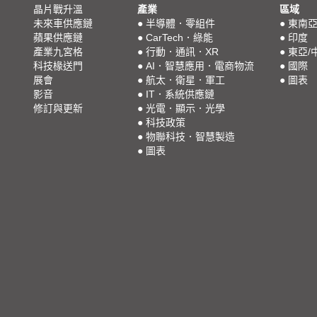
晶片戰升溫
產業
區域
未來車供應鏈
●
半導體．零組件
●
東南
蘋果供應鏈
●
CarTech．綠能
●
印度
產業九宮格
●
行動．通訊．XR
●
東亞/
科技椽送門
●
AI．智慧應用．電商物流
●
國際
展會
●
航太．衛星．軍工
●
圖表
影音
●
IT．系統供應鏈
修訂與更新
●
光電．顯示．光學
●
科技政策
●
物聯科技．智慧製造
●
圖表