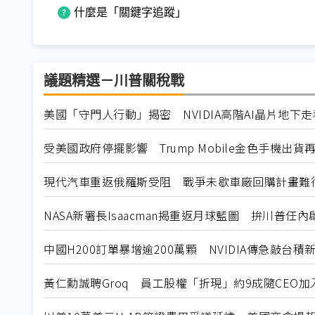
什麼是「關鍵字追蹤」
議題精選－川普關稅戰
美國「守門人行動」揭密 NVIDIA高階AI晶片地下
受美國政府停擺影響 Trump Mobile金色手機出貨
現代汽車重返俄羅斯受阻 戰爭未歇車廠回購計畫難
NASA新署長Isaacman揭重返月球藍圖 拚川普任
中國H200訂單暴增逾200萬顆 NVIDIA傳急敲台積
黃仁勳誠聘Groq 員工股權「折現」約9成隨CEO加入N