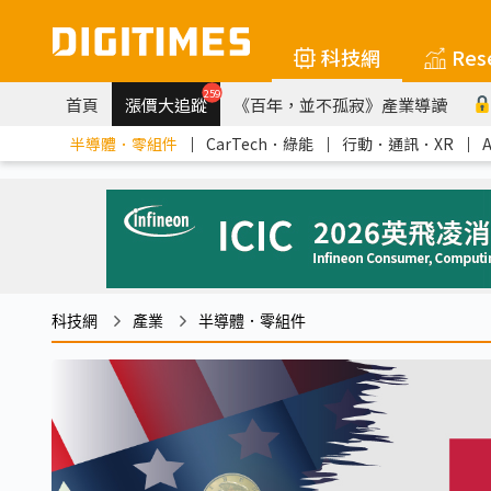
科技網
Res
259
首頁
漲價大追蹤
《百年，並不孤寂》產業導讀
半導體．零組件
｜
CarTech．綠能
｜
行動．通訊．XR
｜
科技網
產業
半導體．零組件