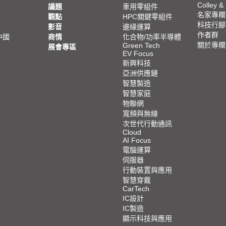
Colley &
議題
車用零組件
名家專欄
亞
觀點
HPC關鍵零組件
科技行腳
影音
邊緣運算
作者群
中國
商情
化合物/功率半導體
關於專欄
Green Tech
展會專區
EV Focus
新興科技
亞洲供應鏈
智慧製造
智慧家庭
物聯網
寬頻與無線
次世代行動通訊
Cloud
AI Focus
電腦運算
伺服器
行動裝置與應用
智慧穿戴
CarTech
IC設計
IC製造
顯示科技與應用