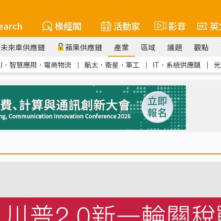
earch
椽經閣
活動家
影音
英
未來車供應鏈
蘋果供應鏈
產業
區域
議題
觀點
AI．智慧應用．電商物流
｜
航太．衛星．軍工
｜
IT．系統供應鏈
｜
光