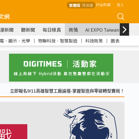
評估申請
登入
繁體版
简体版
文網
漫新聞
聽新聞
每日椽真
商情
AI EXPO Taiwan
COM
電．顯示．光學
｜
物聯科技．智慧製造
｜
科技政策
｜
圖表
立即報名9/11高雄智慧工廠論壇-掌握智造與零碳轉型賽局！