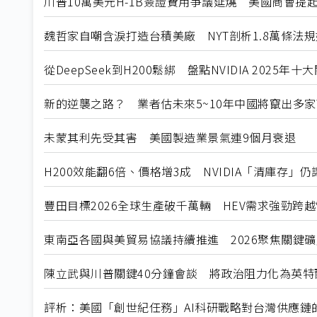
川普10萬美元H-1B簽證費用爭議延燒 美國商會提
魏哲家自嘲含淚打造台積美廠 NYT剖析1.8萬條法
從DeepSeek到H200鬆綁 盤點NVIDIA 2025年
新的逆襲之路？ 業者估未來5~10年中國將竄出多家
未蒙其利先受其害 美國製造業景氣連9個月衰退
H200效能翻6倍、價格增3成 NVIDIA「清庫存」
豐田目標2026全球生產破千萬輛 HEV需求強勁跨
東南亞各國與美貿易協議持續推進 2026聚焦關鍵
陳立武與川普關鍵40分鐘會談 將政治阻力化為英特
評析：美國「創世紀任務」AI科研戰略對台灣供應鏈