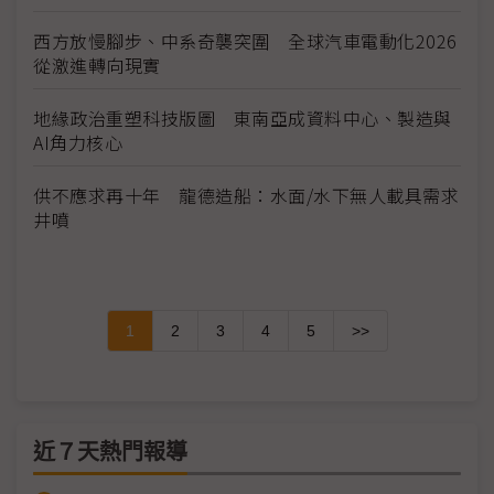
西方放慢腳步、中系奇襲突圍 全球汽車電動化2026
從激進轉向現實
地緣政治重塑科技版圖 東南亞成資料中心、製造與
AI角力核心
供不應求再十年 龍德造船：水面/水下無人載具需求
井噴
1
2
3
4
5
>>
近７天熱門報導