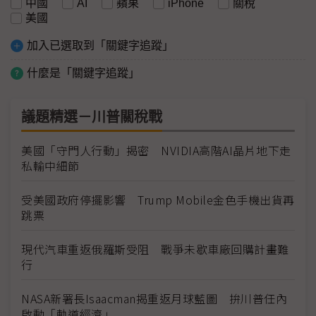
中國
AI
蘋果
iPhone
關稅
美國
加入已選取到「關鍵字追蹤」
什麼是「關鍵字追蹤」
議題精選－川普關稅戰
美國「守門人行動」揭密 NVIDIA高階AI晶片地下走
私輸中細節
受美國政府停擺影響 Trump Mobile金色手機出貨再
跳票
現代汽車重返俄羅斯受阻 戰爭未歇車廠回購計畫難
行
NASA新署長Isaacman揭重返月球藍圖 拚川普任內
啟動「軌道經濟」