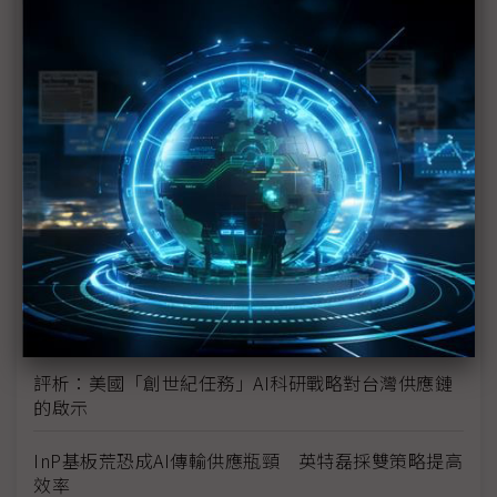
未蒙其利先受其害 美國製造業景氣連9個月衰退
H200效能翻6倍、價格增3成 NVIDIA「清庫存」仍
讓中國動心
豐田目標2026全球生產破千萬輛 HEV需求強勁跨越
電動車放緩影響
東南亞各國與美貿易協議持續推進 2026聚焦關鍵礦
產、轉口問題
陳立武與川普關鍵40分鐘會談 將政治阻力化為英特
爾資金
評析：美國「創世紀任務」AI科研戰略對台灣供應鏈
的啟示
InP基板荒恐成AI傳輸供應瓶頸 英特磊採雙策略提高
效率