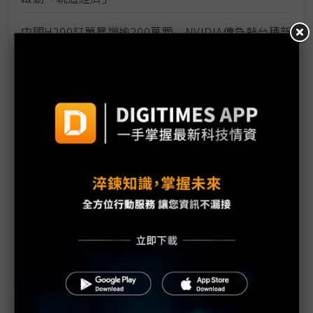
中國H200訂單暴增逾200萬顆 NVIDIA傳急敲台積新
產能
黃仁勳誠聘Groq 員工股權「折現」約9成隨CEO加
入NVIDIA
川普10萬美元H-1B簽證費用爭議延燒 美國商會提起
上訴
魏哲家自嘲含淚打造台積美廠 NYT剖析1.8萬條法規
如何綁住晶圓代工龍頭手腳
從DeepSeek到H200鬆綁 盤點NVIDIA 2025年十大
關鍵時刻
新的逆襲之路？ 業者估未來5~10年中國將竄出多家
TPU