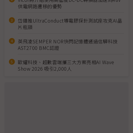
供電網路遷移的優勢
岱鐠推UltraConduct導電膠探針測試座攻克AI晶
片瓶頸
英飛凌SEMPER NOR快閃記憶體通過信驊科技
AST2700 BMC認證
歐耀科技、超數雲端攜三大方案亮相AI Wave
Show 2026 吸引2,000人