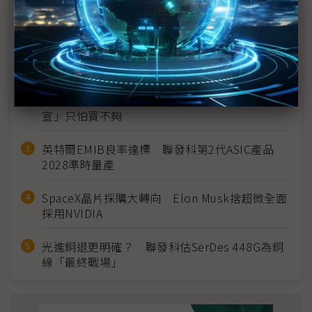
近７天熱門報導
MLCC訂單過熱、出貨比創高 村田示警全球AI基
建熱潮將趨緩
2027全年記憶體產能提前售罄 買家「祕而不
宣」只怕買不夠
英特爾EMIB良率達標 聯發科第2代ASIC產品
2028準時量產
SpaceX晶片採購大轉向 Elon Musk捨超微全面
採用NVIDIA
光進銅退更明確？ 聯發科估SerDes 448G為銅
線「最終戰場」