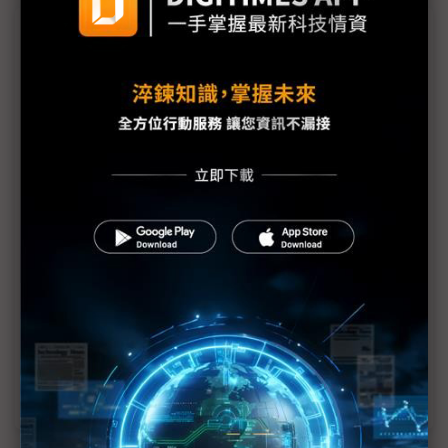
議題精選－Google I/O 2025亮點一次看
評析：Meta、Google紛提「世界模型」 蘋果如何
接招？
Google I/O後「谷底反彈」 攜手台積電展望多年合
作
Google共同創辦人坦承智慧眼鏡失敗原因 豪言
2030前達標AGI
Google I/O 2025：Google重返智慧眼鏡市場 強調
AI功能整合
Google I/O 2025：AI搜尋模式、AI代理人、Veo 3影
音模型 全面擴大AI布局