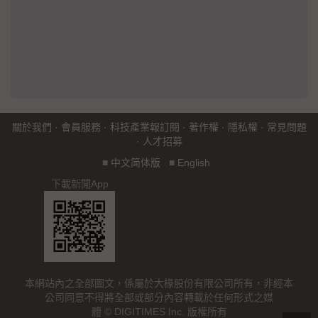
關於我們
·
會員服務
·
科技產業報訂閱
·
著作權
·
隱私權
·
常見問題
·
人才招募
■
中文简体版
■
English
下載新聞App
本網站內之全部圖文，係屬於大椽股份有限公司所有，非經本
公司同意不得將全部或部分內容轉載於任何形式之媒
體 © DIGITIMES Inc. 版權所有