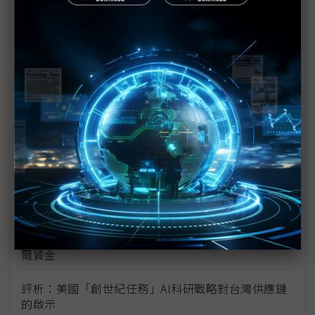
新的逆襲之路？ 業者估未來5~10年中國將竄出多家
TPU
未蒙其利先受其害 美國製造業景氣連9個月衰退
H200效能翻6倍、價格增3成 NVIDIA「清庫存」仍
讓中國動心
豐田目標2026全球生產破千萬輛 HEV需求強勁跨越
電動車放緩影響
東南亞各國與美貿易協議持續推進 2026聚焦關鍵礦
產、轉口問題
陳立武與川普關鍵40分鐘會談 將政治阻力化為英特
爾資金
評析：美國「創世紀任務」AI科研戰略對台灣供應鏈
的啟示