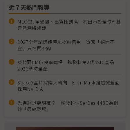
近７天熱門報導
MLCC訂單過熱、出貨比創高 村田示警全球AI基
建熱潮將趨緩
2027全年記憶體產能提前售罄 買家「祕而不
宣」只怕買不夠
英特爾EMIB良率達標 聯發科第2代ASIC產品
2028準時量產
SpaceX晶片採購大轉向 Elon Musk捨超微全面
採用NVIDIA
光進銅退更明確？ 聯發科估SerDes 448G為銅
線「最終戰場」