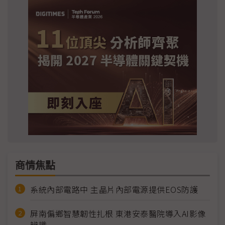
商情焦點
系統內部電路中 主晶片內部電源提供EOS防護
屏南偏鄉智慧韌性扎根 東港安泰醫院導入AI影像
辨識