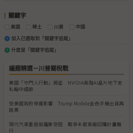
關鍵字
美國
稀土
川普
中國
加入已選取到「關鍵字追蹤」
什麼是「關鍵字追蹤」
議題精選－川普關稅戰
美國「守門人行動」揭密 NVIDIA高階AI晶片地下走
私輸中細節
受美國政府停擺影響 Trump Mobile金色手機出貨再
跳票
現代汽車重返俄羅斯受阻 戰爭未歇車廠回購計畫難
行