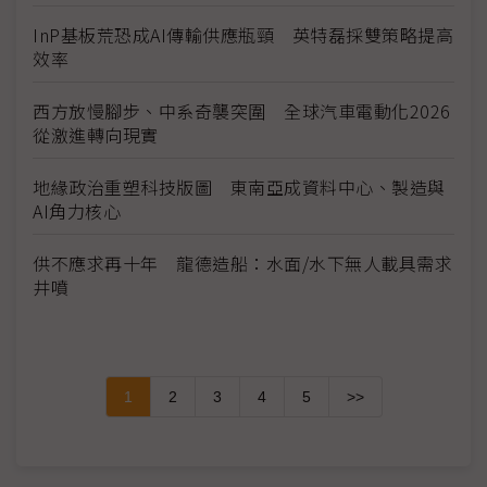
InP基板荒恐成AI傳輸供應瓶頸 英特磊採雙策略提高
效率
西方放慢腳步、中系奇襲突圍 全球汽車電動化2026
從激進轉向現實
地緣政治重塑科技版圖 東南亞成資料中心、製造與
AI角力核心
供不應求再十年 龍德造船：水面/水下無人載具需求
井噴
1
2
3
4
5
>>