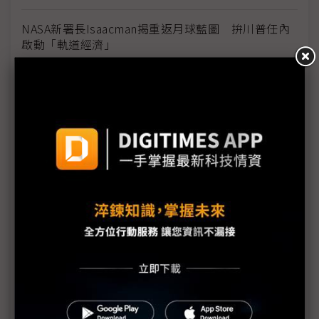
NASA新署長Isaacman揭重返月球藍圖 拚川普任內
啟動「軌道經濟」
中國H200訂單暴增逾200萬顆 NVIDIA傳急敲台積新
產能
黃仁勳誠聘Groq 員工股權「折現」約9成隨CEO加
入NVIDIA
川普10萬美元H-1B簽證費用爭議延燒 美國商會提起
上訴
魏哲家自嘲含淚打造台積美廠 NYT剖析1.8萬條法規
如何綁住晶圓代工龍頭手腳
從DeepSeek到H200鬆綁 盤點NVIDIA 2025年十大
關鍵時刻