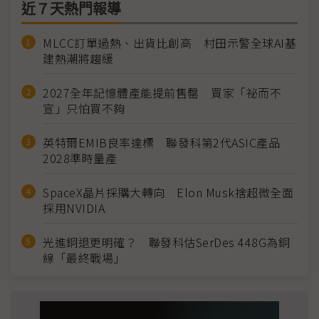
近７天熱門報導
MLCC訂單過熱、出貨比創高 村田示警全球AI基
建熱潮將趨緩
2027全年記憶體產能提前售罄 買家「祕而不
宣」只怕買不夠
英特爾EMIB良率達標 聯發科第2代ASIC產品
2028準時量產
SpaceX晶片採購大轉向 Elon Musk捨超微全面
採用NVIDIA
光進銅退更明確？ 聯發科估SerDes 448G為銅
線「最終戰場」