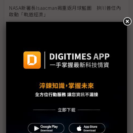
NASA新署長Isaacman揭重返月球藍圖 拚川普任內
啟動「軌道經濟」
中國H200訂單暴增逾200萬顆 NVIDIA傳急敲台積新
產能
黃仁勳誠聘Groq 員工股權「折現」約9成隨CEO加
入NVIDIA
川普10萬美元H-1B簽證費用爭議延燒 美國商會提起
上訴
魏哲家自嘲含淚打造台積美廠 NYT剖析1.8萬條法規
如何綁住晶圓代工龍頭手腳
從DeepSeek到H200鬆綁 盤點NVIDIA 2025年十大
關鍵時刻
新的逆襲之路？ 業者估未來5~10年中國將竄出多家