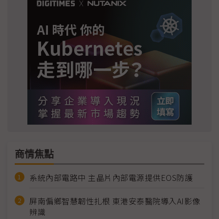
商情焦點
系統內部電路中 主晶片內部電源提供EOS防護
屏南偏鄉智慧韌性扎根 東港安泰醫院導入AI影像
辨識