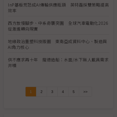
InP基板荒恐成AI傳輸供應瓶頸 英特磊採雙策略提高
效率
西方放慢腳步、中系奇襲突圍 全球汽車電動化2026
從激進轉向現實
地緣政治重塑科技版圖 東南亞成資料中心、製造與
AI角力核心
供不應求再十年 龍德造船：水面/水下無人載具需求
井噴
1
2
3
4
5
>>