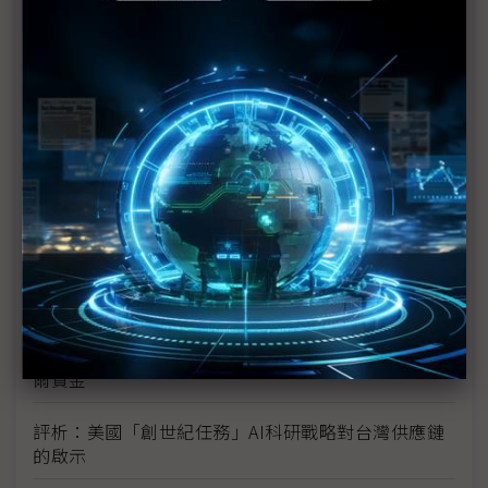
TPU
未蒙其利先受其害 美國製造業景氣連9個月衰退
H200效能翻6倍、價格增3成 NVIDIA「清庫存」仍
讓中國動心
豐田目標2026全球生產破千萬輛 HEV需求強勁跨越
電動車放緩影響
東南亞各國與美貿易協議持續推進 2026聚焦關鍵礦
產、轉口問題
陳立武與川普關鍵40分鐘會談 將政治阻力化為英特
爾資金
評析：美國「創世紀任務」AI科研戰略對台灣供應鏈
的啟示