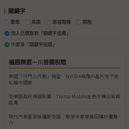
關鍵字
重電
美國
華城電機
關稅
加入已選取到「關鍵字追蹤」
什麼是「關鍵字追蹤」
議題精選－川普關稅戰
美國「守門人行動」揭密 NVIDIA高階AI晶片地下走
私輸中細節
受美國政府停擺影響 Trump Mobile金色手機出貨再
跳票
現代汽車重返俄羅斯受阻 戰爭未歇車廠回購計畫難
行