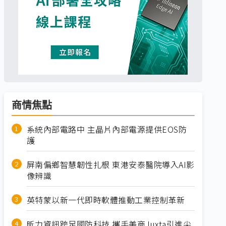
商情焦點
系統內部電路中 主晶片內部電源提供EOS防
護
屏南偏鄉智慧韌性扎根 東港安泰醫院導入AI影
像辨識
英特蒙以新一代即時軟體推動工業控制革新
昕力資訊跨足國防科技 攜手美商Juxta引進尖