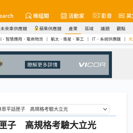
earch
椽經閣
活動家
影音
英
未來車供應鏈
蘋果供應鏈
產業
區域
議題
觀點
AI．智慧應用．電商物流
｜
航太．衛星．軍工
｜
IT．系統供應鏈
｜
光
匣子 高規格考驗大立光