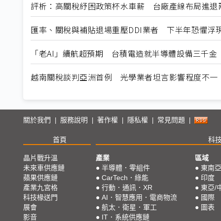
評析：高關稅紓困政策杯水車薪 台廠產線布局進退
匯率、關稅與補貼退場重壓DDI業者 下半年恐懼浮
「老AI」續航超預期 台積電造就半導體設備三千金
越南關稅談判亞洲首例 光學業者坦言影響程度不一
關於我們
服務說明
著作權
隱私權
常見問題
|
|
|
|
|
首頁
科
晶片戰升溫
產業
區域
未來車供應鏈
●
半導體．零組件
●
東南
蘋果供應鏈
●
CarTech．綠能
●
印度
產業九宮格
●
行動．通訊．XR
●
東亞/
科技椽送門
●
AI．智慧應用．電商物流
●
國際
展會
●
航太．衛星．軍工
●
圖表
影音
●
IT．系統供應鏈