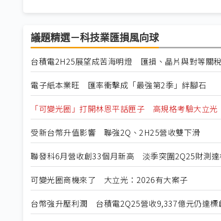
議題精選－科技業匯損風向球
台積電2H25展望成苦海明燈 匯損、晶片與對等關
電子紙本業旺 匯率衝擊成「最強第2季」絆腳石
「可變光圈」打開林恩平話匣子 高規格考驗大立光
受新台幣升值影響 聯強2Q、2H25營收雙下滑
聯發科6月營收創33個月新高 淡季突圍2Q25財測達
可變光圈商機來了 大立光：2026有大案子
台幣強升壓利潤 台積電2Q25營收9,337億元仍達標