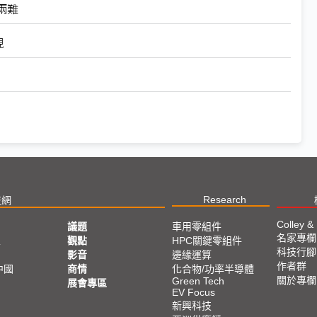
兩難
現
Research
技網
Colley &
議題
車用零組件
名家專欄
亞
觀點
HPC關鍵零組件
科技行腳
影音
邊緣運算
作者群
中國
商情
化合物/功率半導體
關於專欄
Green Tech
展會專區
EV Focus
新興科技