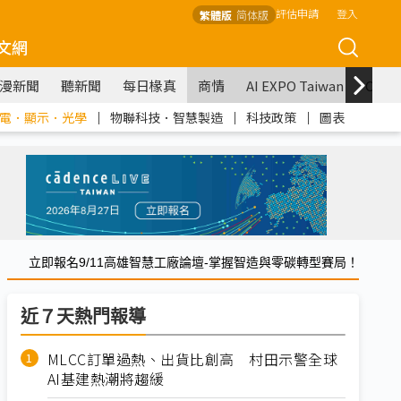
評估申請
登入
繁體版
简体版
文網
漫新聞
聽新聞
每日椽真
商情
AI EXPO Taiwan
COM
電．顯示．光學
｜
物聯科技．智慧製造
｜
科技政策
｜
圖表
立即報名9/11高雄智慧工廠論壇-掌握智造與零碳轉型賽局！
近７天熱門報導
MLCC訂單過熱、出貨比創高 村田示警全球
AI基建熱潮將趨緩