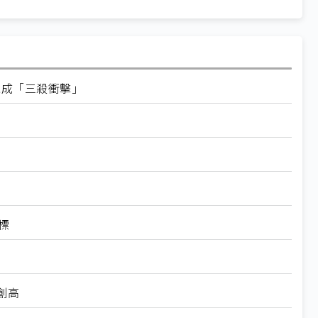
稅成「三殺衝擊」
標
創高