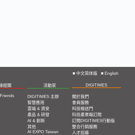
■
中文简体版
■
English
DIGITIMES
椽經閣
活動家
 Friends
DIGITIMES 主辦
關於我們
智慧應用
會員服務
雲端 & 資安
科技椽送門
產品 & 研發
科技產業報訂閱
AI & 創新
訂閱DIGITIMES行動版
其他
整合行銷服務
AI EXPO Taiwan
人才招募