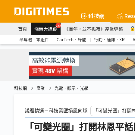
科技網
Res
259
首頁
漲價大追蹤
《百年，並不孤寂》產業導讀
半導體．零組件
｜
CarTech．綠能
｜
行動．通訊．XR
｜
科技網
產業
光電．顯示．光學
議題精選－科技業匯損風向球
「可變光圈」打開林恩平話