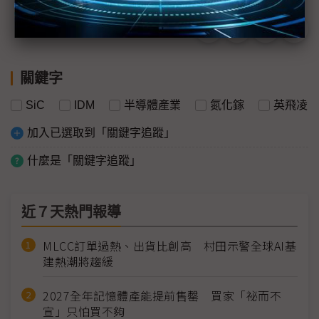
關鍵字
SiC
IDM
半導體產業
氮化鎵
英飛凌
加入已選取到「關鍵字追蹤」
什麼是「關鍵字追蹤」
近７天熱門報導
MLCC訂單過熱、出貨比創高 村田示警全球AI基
建熱潮將趨緩
2027全年記憶體產能提前售罄 買家「祕而不
宣」只怕買不夠