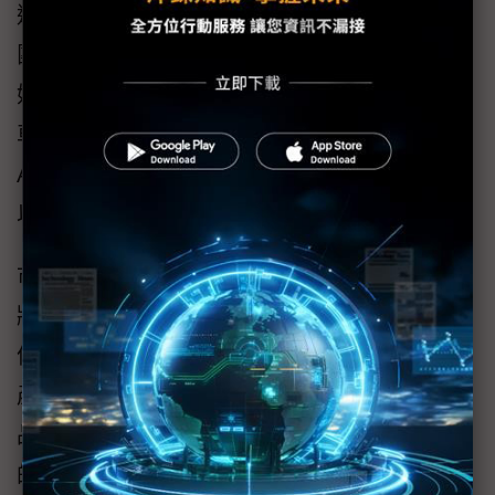
這些增強的能力，加上英飛凌強大的GaN專業
團隊，以及業界最廣泛的智慧財產權組合，恰
好可以滿足基於GaN的功率半導體在工業、汽
車、消費、運算和通訊等領域快速普及，包括
AI系統電源、太陽能逆變器、充電器和適配器
以及馬達控制系統等。
市場分析師預測， GaN在功率應用領域的營收
將以每年36%的速度成長，到2030年達到約25
億美元。英飛凌擁有專有的生產能力和強大的
產品組合，2024年發布了40多款新型GaN產
品，這使其成為尋求高品質GaN解決方案客戶
的首選合作夥伴。