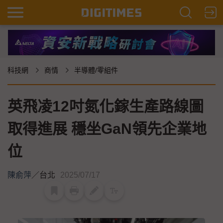
科技網
商情
半導體/零組件
英飛凌12吋氮化鎵生產路線圖
取得進展 穩坐GaN領先企業地
位
陳俞萍
／
台北
2025/07/17