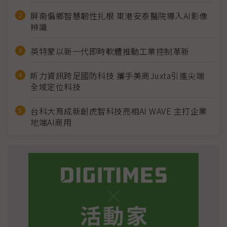
屏南偏鄉智慧韌性扎根 東港安泰醫院導入AI影像
辨識
英特蒙以新一代即時軟體推動工業控制革新
昕力資訊跨足國防科技 攜手美商Juxta引進尖端
全域定位科技
台科大育成新創虎智科技亮相AI WAVE 主打企業
地端AI商用