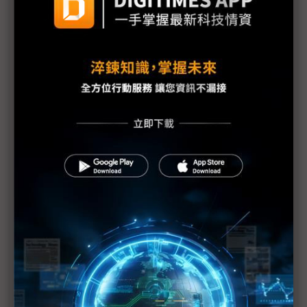
NVIDIA晶片換稀土？黃仁勳：對中美談判無內線消息
黃仁勳大讚華為「不可思議」 坦言H20供貨有兩大
未知數
黃仁勳現身北京鏈博會 稱H20晶片訂單湧入
川普同意解禁H20輸中 黃仁勳「必敗的仗」逆轉勝
川普翻盤解禁H20輸中 黃仁勳的進退應對
黃仁勳出席鏈博會前 證實川普政府放行NVIDIA H20
出口中國
（獨家）黃仁勳訪中誠意足 台積助攻RTX 6000D拚
兩百萬顆出貨
評析：黃仁勳赴京前美政界先開砲 科技CEO政治紅
線怎麼劃？