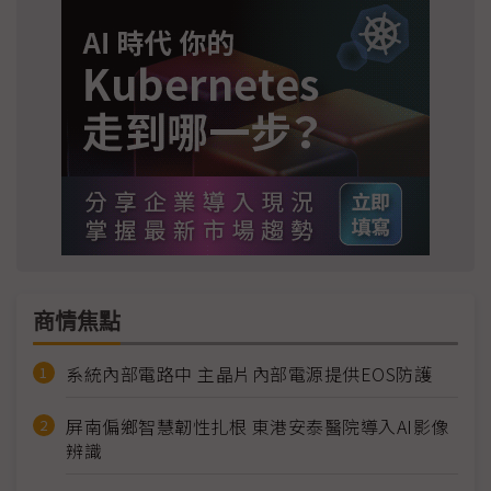
商情焦點
系統內部電路中 主晶片內部電源提供EOS防護
屏南偏鄉智慧韌性扎根 東港安泰醫院導入AI影像
辨識