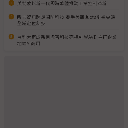
英特蒙以新一代即時軟體推動工業控制革新
昕力資訊跨足國防科技 攜手美商Juxta引進尖端
全域定位科技
台科大育成新創虎智科技亮相AI WAVE 主打企業
地端AI商用