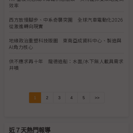
效率
西方放慢腳步、中系奇襲突圍 全球汽車電動化2026
從激進轉向現實
地緣政治重塑科技版圖 東南亞成資料中心、製造與
AI角力核心
供不應求再十年 龍德造船：水面/水下無人載具需求
井噴
1
2
3
4
5
>>
近７天熱門報導