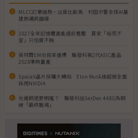
MLCC訂單過熱、出貨比創高 村田示警全球AI基
建熱潮將趨緩
2027全年記憶體產能提前售罄 買家「祕而不
宣」只怕買不夠
英特爾EMIB良率達標 聯發科第2代ASIC產品
2028準時量產
SpaceX晶片採購大轉向 Elon Musk捨超微全面
採用NVIDIA
光進銅退更明確？ 聯發科估SerDes 448G為銅
線「最終戰場」