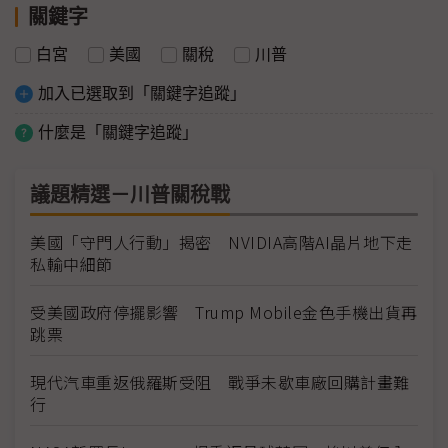
關鍵字
白宮
美國
關稅
川普
加入已選取到「關鍵字追蹤」
什麼是「關鍵字追蹤」
議題精選－川普關稅戰
美國「守門人行動」揭密 NVIDIA高階AI晶片地下走
私輸中細節
受美國政府停擺影響 Trump Mobile金色手機出貨再
跳票
現代汽車重返俄羅斯受阻 戰爭未歇車廠回購計畫難
行