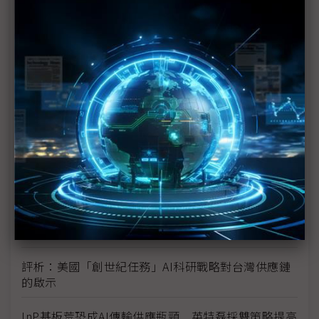
未蒙其利先受其害 美國製造業景氣連9個月衰退
H200效能翻6倍、價格增3成 NVIDIA「清庫存」仍
讓中國動心
豐田目標2026全球生產破千萬輛 HEV需求強勁跨越
電動車放緩影響
東南亞各國與美貿易協議持續推進 2026聚焦關鍵礦
產、轉口問題
陳立武與川普關鍵40分鐘會談 將政治阻力化為英特
爾資金
評析：美國「創世紀任務」AI科研戰略對台灣供應鏈
的啟示
InP基板荒恐成AI傳輸供應瓶頸 英特磊採雙策略提高