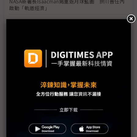
NASA新署長Isaacman揭重返月球藍圖 拚川普任內
啟動「軌道經濟」
中國H200訂單暴增逾200萬顆 NVIDIA傳急敲台積新
產能
黃仁勳誠聘Groq 員工股權「折現」約9成隨CEO加
入NVIDIA
川普10萬美元H-1B簽證費用爭議延燒 美國商會提起
上訴
魏哲家自嘲含淚打造台積美廠 NYT剖析1.8萬條法規
如何綁住晶圓代工龍頭手腳
從DeepSeek到H200鬆綁 盤點NVIDIA 2025年十大
關鍵時刻
新的逆襲之路？ 業者估未來5~10年中國將竄出多家
TPU