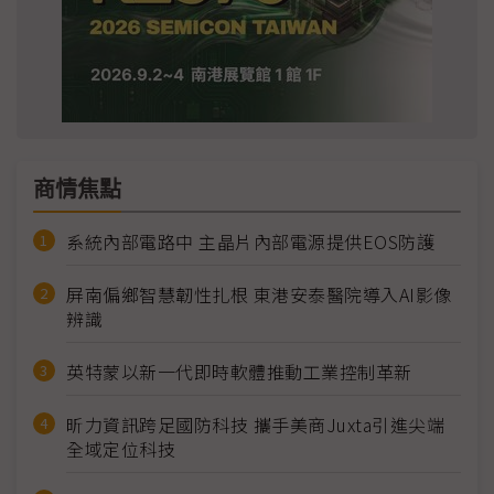
商情焦點
系統內部電路中 主晶片內部電源提供EOS防護
屏南偏鄉智慧韌性扎根 東港安泰醫院導入AI影像
辨識
英特蒙以新一代即時軟體推動工業控制革新
昕力資訊跨足國防科技 攜手美商Juxta引進尖端
全域定位科技