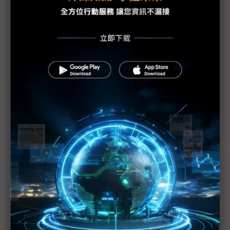
議題精選－台灣車市解凍仍遙遙無期？
台灣車市尚未解凍 232條款成不定時炸彈
國產車供應鏈憂35年前情景再現 台汽車產業10年內
收攤？
國產車毛利恐斷崖式探底 供應鏈沙盤調整訂單比例
台美關稅喬不定 市場可能等不到進口車降價？
近７天熱門報導
MLCC訂單過熱、出貨比創高 村田示警全球AI基
建熱潮將趨緩
2027全年記憶體產能提前售罄 買家「祕而不