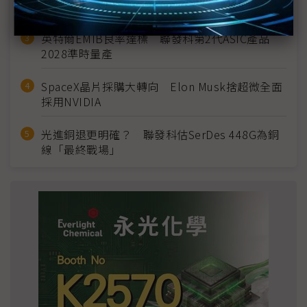
宣」只怕買不夠
英特爾EMIB良率達標 聯發科第2代ASIC產品
2028準時量產
SpaceX晶片採購大轉向 Elon Musk捨超微全面
採用NVIDIA
光進銅退更明確？ 聯發科估SerDes 448G為銅
線「最終戰場」