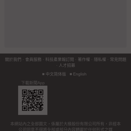
關於我們
·
會員服務
·
科技產業報訂閱
·
著作權
·
隱私權
·
常見問題
·
人才招募
■
中文简体版
■
English
下載新聞App
本網站內之全部圖文，係屬於大椽股份有限公司所有，非經本
公司同意不得將全部或部分內容轉載於任何形式之媒