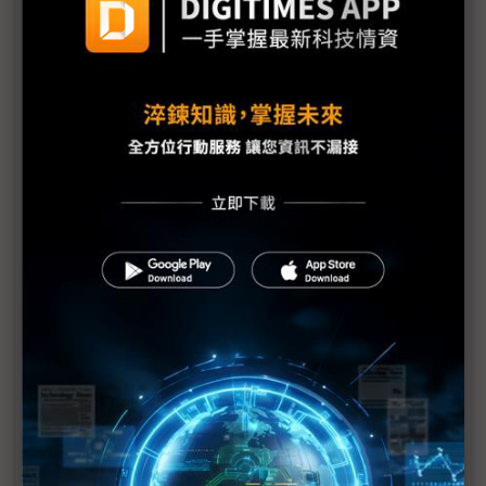
韓廠樂見美AI晶片返中 憂15%「川皇稅」轉嫁白忙
傳中國政府勸退中企採用H20 川普「抽成」始料未
及
川普：中國5年內無法取得Blackwell架構晶片 認定
H20已是過時晶片
川普與NVIDIA談GPU輸中交易 出口管制淪為交易買
賣引發華府震撼
評析：H20重啟出口附帶15%收益上繳 業界憂距封
殺恐僅一步之遙
評析：見證權力如何創造金錢 川普關稅為全球上了
一課
中國對美解除晶片管制態度矛盾 批H20不環保又盼
放行HBM出口