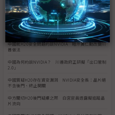
黃仁勳再赴白宮遊說川普 美國放行H20出口中國許
可證
傳NVIDIA、超微與川普達成共識 中國AI晶片銷售
15%上繳交換AI晶片解禁
中國就H20安全問題約談NVIDIA 暗示黃仁勳改變川
普做法
中國為何約談NVIDIA？ 川普政府正研擬「出口管制
2.0」
中國質疑H20存在資安漏洞 NVIDIA安全長：晶片絕
不含後門、終止開關
中方關切H20後門疑慮之際 白宮官員透露擬追蹤晶
片流向