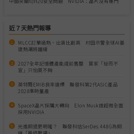
中國突關切H20安全問題 NVIDIA：晶片沒有後門
近７天熱門報導
MLCC訂單過熱、出貨比創高 村田示警全球AI基
建熱潮將趨緩
2027全年記憶體產能提前售罄 買家「祕而不
宣」只怕買不夠
英特爾EMIB良率達標 聯發科第2代ASIC產品
2028準時量產
SpaceX晶片採購大轉向 Elon Musk捨超微全面
採用NVIDIA
光進銅退更明確？ 聯發科估SerDes 448G為銅
線「最終戰場」