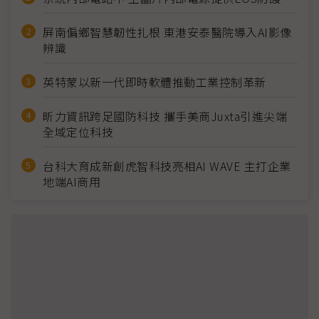
屏南偏鄉智慧韌性扎根 東港安泰醫院導入AI影像
辨識
英特蒙以新一代即時軟體推動工業控制革新
昕力資訊跨足國防科技 攜手美商Juxta引進尖端
全域定位科技
台科大育成新創虎智科技亮相AI WAVE 主打企業
地端AI商用