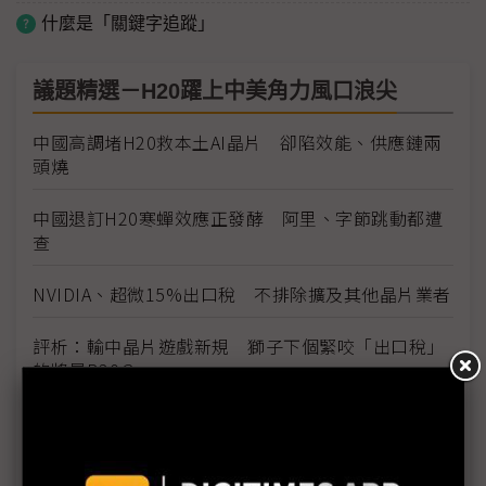
什麼是「關鍵字追蹤」
議題精選－H20躍上中美角力風口浪尖
中國高調堵H20救本土AI晶片 卻陷效能、供應鏈兩
頭燒
中國退訂H20寒蟬效應正發酵 阿里、字節跳動都遭
查
NVIDIA、超微15%出口稅 不排除擴及其他晶片業者
評析：輸中晶片遊戲新規 獅子下個緊咬「出口稅」
的將是B30？
川普NVIDIA H20抽成如出口稅 美貿易政策淪交易籌
碼