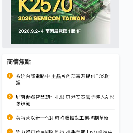
商情焦點
系統內部電路中 主晶片內部電源提供EOS防
護
屏南偏鄉智慧韌性扎根 東港安泰醫院導入AI影
像辨識
英特蒙以新一代即時軟體推動工業控制革新
昕力資訊跨足國防科技 攜手美商Juxta引進尖