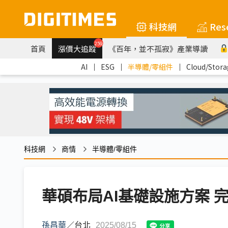
科技網
Res
259
首頁
漲價大追蹤
《百年，並不孤寂》產業導讀
AI
｜
ESG
｜
半導體/零組件
｜
Cloud/Stora
科技網
商情
半導體/零組件
華碩布局AI基礎設施方案 完美
孫昌華
／
台北
2025/08/15