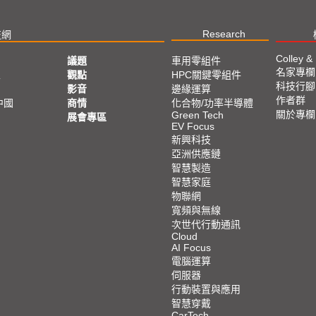
Research
技網
Colley &
議題
車用零組件
名家專欄
亞
觀點
HPC關鍵零組件
科技行腳
影音
邊緣運算
作者群
中國
商情
化合物/功率半導體
關於專欄
Green Tech
展會專區
EV Focus
新興科技
亞洲供應鏈
智慧製造
智慧家庭
物聯網
寬頻與無線
次世代行動通訊
Cloud
AI Focus
電腦運算
伺服器
行動裝置與應用
智慧穿戴
CarTech