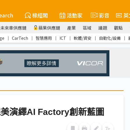
earch
椽經閣
活動家
影音
英
未來車供應鏈
蘋果供應鏈
產業
區域
議題
觀點
ge
｜
CarTech
｜
智慧應用
｜
ICT
｜
軟體/資安
｜
自動化/設備
｜
演繹AI Factory創新藍圖