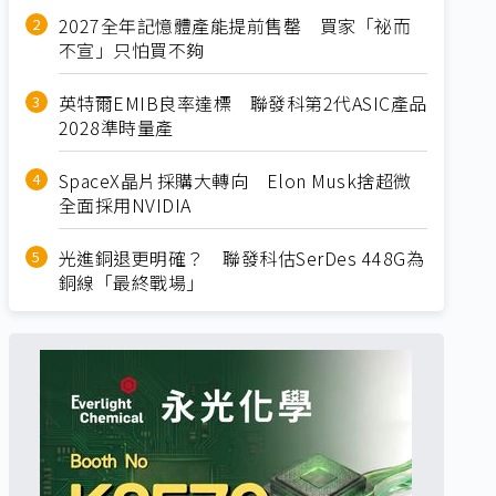
2027全年記憶體產能提前售罄 買家「祕而
不宣」只怕買不夠
英特爾EMIB良率達標 聯發科第2代ASIC產品
2028準時量產
SpaceX晶片採購大轉向 Elon Musk捨超微
全面採用NVIDIA
光進銅退更明確？ 聯發科估SerDes 448G為
銅線「最終戰場」