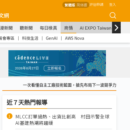
評估申請
登入
繁體版
简体版
文網
漫新聞
聽新聞
每日椽真
商情
AI EXPO Taiwan
COM
展會專區
｜
科技生活
｜
GenAI
｜
AWS Nova
一次看懂自主工廠技術藍圖，搶先布局下一波競爭力
近７天熱門報導
MLCC訂單過熱、出貨比創高 村田示警全球
AI基建熱潮將趨緩