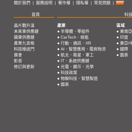
關於我們
服務說明
著作權
隱私權
常見問題
|
|
|
|
|
首頁
科
晶片戰升溫
產業
區域
未來車供應鏈
●
半導體．零組件
●
東南
蘋果供應鏈
●
CarTech．綠能
●
印度
產業九宮格
●
行動．通訊．XR
●
東亞/
科技椽送門
●
AI．智慧應用．電商物流
●
國際
展會
●
航太．衛星．軍工
●
圖表
影音
●
IT．系統供應鏈
修訂與更新
●
光電．顯示．光學
●
科技政策
●
物聯科技．智慧製造
●
圖表