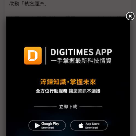
啟動「軌道經濟」
中國H200訂單暴增逾200萬顆 NVIDIA傳急敲台積新
產能
黃仁勳誠聘Groq 員工股權「折現」約9成隨CEO加
入NVIDIA
川普10萬美元H-1B簽證費用爭議延燒 美國商會提起
上訴
魏哲家自嘲含淚打造台積美廠 NYT剖析1.8萬條法規
如何綁住晶圓代工龍頭手腳
從DeepSeek到H200鬆綁 盤點NVIDIA 2025年十大
關鍵時刻
新的逆襲之路？ 業者估未來5~10年中國將竄出多家
TPU