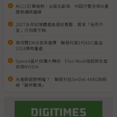
MLCC訂單過熱、出貨比創高 村田示警全球AI基
建熱潮將趨緩
2027全年記憶體產能提前售罄 買家「祕而不
宣」只怕買不夠
英特爾EMIB良率達標 聯發科第2代ASIC產品
2028準時量產
SpaceX晶片採購大轉向 Elon Musk捨超微全面
採用NVIDIA
光進銅退更明確？ 聯發科估SerDes 448G為銅
線「最終戰場」