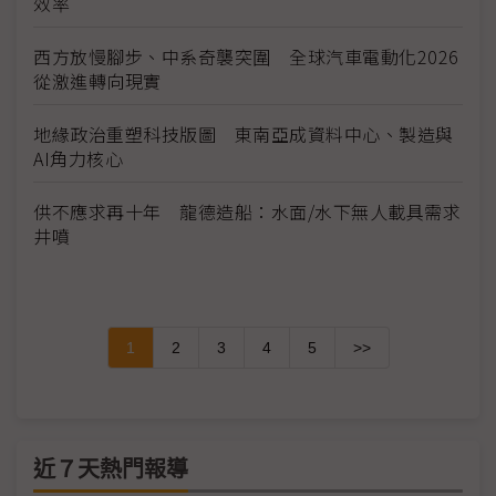
效率
西方放慢腳步、中系奇襲突圍 全球汽車電動化2026
從激進轉向現實
地緣政治重塑科技版圖 東南亞成資料中心、製造與
AI角力核心
供不應求再十年 龍德造船：水面/水下無人載具需求
井噴
1
2
3
4
5
>>
近７天熱門報導