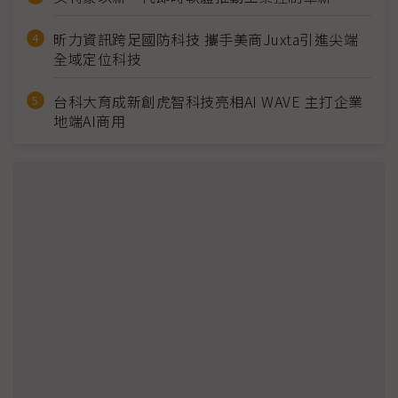
昕力資訊跨足國防科技 攜手美商Juxta引進尖端
全域定位科技
台科大育成新創虎智科技亮相AI WAVE 主打企業
地端AI商用