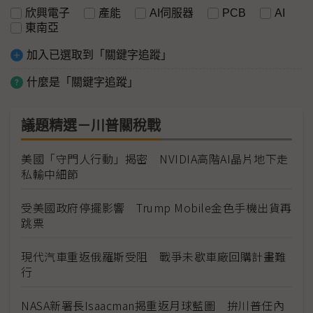
欣興電子
產能
AI伺服器
PCB
AI
東南亞
加入已選取到「關鍵字追蹤」
什麼是「關鍵字追蹤」
議題精選－川普關稅戰
美國「守門人行動」揭密 NVIDIA高階AI晶片地下走
私輸中細節
受美國政府停擺影響 Trump Mobile金色手機出貨再
跳票
現代汽車重返俄羅斯受阻 戰爭未歇車廠回購計畫難
行
NASA新署長Isaacman揭重返月球藍圖 拚川普任內