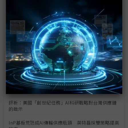
未蒙其利先受其害 美國製造業景氣連9個月衰退
H200效能翻6倍、價格增3成 NVIDIA「清庫存」仍
讓中國動心
豐田目標2026全球生產破千萬輛 HEV需求強勁跨越
電動車放緩影響
東南亞各國與美貿易協議持續推進 2026聚焦關鍵礦
產、轉口問題
陳立武與川普關鍵40分鐘會談 將政治阻力化為英特
爾資金
評析：美國「創世紀任務」AI科研戰略對台灣供應鏈
的啟示
InP基板荒恐成AI傳輸供應瓶頸 英特磊採雙策略提高