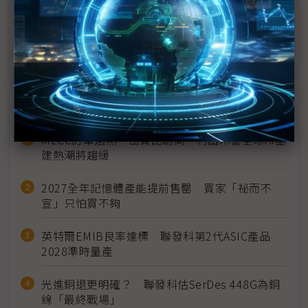
科技1分鐘：軌道電網
科技1分鐘：立方衛星
近７天熱門報導
MLCC訂單過熱、出貨比創高 村田示警全球AI基
建熱潮將趨緩
2027全年記憶體產能提前售罄 買家「祕而不
宣」只怕買不夠
英特爾EMIB良率達標 聯發科第2代ASIC產品
2028準時量產
光進銅退更明確？ 聯發科估SerDes 448G為銅
線「最終戰場」