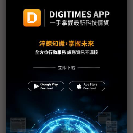
專訪TASA吳宗信：福衛八號領軍 台灣「晶片化」衛
星艦隊瞄準全球ODM生態系
（獨家）專訪OneWeb亞太副總裁 攜手台灣「四大
廠商」共創低軌衛星商機
（獨家）OneWeb亞太副總專訪：亞太已全面準備就
緒 台灣成「戰略核心」
臻鼎、華通4Q25接力迎消費旺季 2026跨入AI伺服
器關鍵年
低軌衛星在手訂單破十億 昇達科4Q25毛利率挑戰
60%
全訊獲SSPA軍用標案 2026年出貨貢獻營收成長
LEO重塑通訊版圖 數發部：台灣不會只用OneWeb