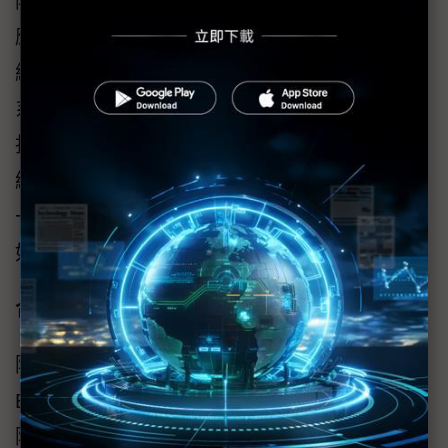
陳叔永協理不諱言導入過程中的不同挑戰的因
應，尤其廠內的流管控經過30年的流程習慣已
經根深蒂固，一下子要打掉重練並開始用ERP
系統的流程，自是受到內部第一線人員的抗
拒，透過東捷資訊的PM團隊與顧問間的穿針引
線，並輔以相當的客製化模組的設計來克服第
一線工作人員的作業負擔，才讓整個專案可以
如倒吃甘蔗般的步入正軌。
合作夥伴角色：東捷資訊做為可信賴轉型顧問
陳叔永協理為此特別表達完全信賴東捷資訊
ERP整合規畫中心陳歆穎副總經理與專案團
隊，強調其深入梳理美亞鋼管的流程、嚴謹管