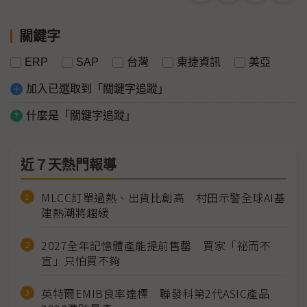
關鍵字
ERP
SAP
台灣
東捷資訊
美亞
加入已選取到「關鍵字追蹤」
什麼是「關鍵字追蹤」
近７天熱門報導
MLCC訂單過熱、出貨比創高 村田示警全球AI基
建熱潮將趨緩
2027全年記憶體產能提前售罄 買家「祕而不
宣」只怕買不夠
英特爾EMIB良率達標 聯發科第2代ASIC產品