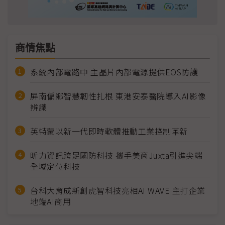
商情焦點
系統內部電路中 主晶片內部電源提供EOS防護
屏南偏鄉智慧韌性扎根 東港安泰醫院導入AI影像
辨識
英特蒙以新一代即時軟體推動工業控制革新
昕力資訊跨足國防科技 攜手美商Juxta引進尖端
全域定位科技
台科大育成新創虎智科技亮相AI WAVE 主打企業
地端AI商用