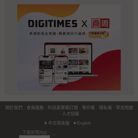
關於我們
·
會員服務
·
科技產業報訂閱
·
著作權
·
隱私權
·
常見問題
·
人才招募
■
中文简体版
■
English
下載新聞App