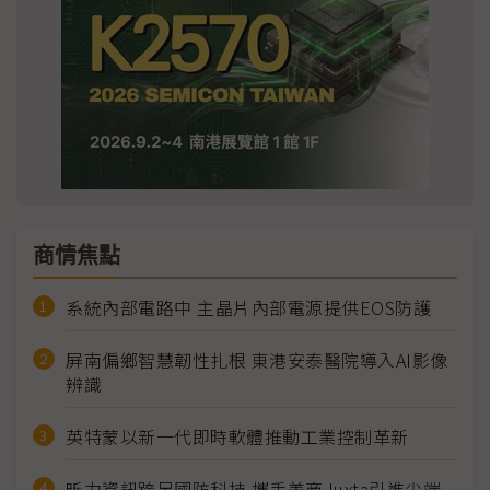
商情焦點
系統內部電路中 主晶片內部電源提供EOS防護
屏南偏鄉智慧韌性扎根 東港安泰醫院導入AI影像
辨識
英特蒙以新一代即時軟體推動工業控制革新
昕力資訊跨足國防科技 攜手美商Juxta引進尖端