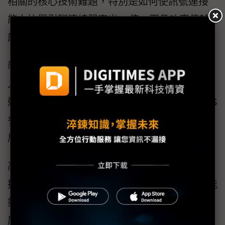
相關的核心技術難題，特別是如何使訊號連接
能力比單引腳連接器高出80倍，而且功率傳輸
能力提升4倍。
新型四排屏蔽設計提供適用傳輸模型的電源輸
入與輸出功能，單一板對板連接器內可整合多
達80個引腳。此外，在80引腳的訊號設計中，S
參數輸入規格還可分配至指定的首選引腳布
局。
高度創新的四排屏蔽結構可顯著降低電磁干
擾，滿足嚴苛的電磁干擾 / 電磁相容性標準，能
夠減輕法規測試負擔，並加快產品認證流程。
屏蔽功能也可確保通訊零誤差，無縫支援營運