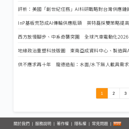
評析：美國「創世紀任務」AI科研戰略對台灣供應鏈
InP基板荒恐成AI傳輸供應瓶頸 英特磊採雙策略提
西方放慢腳步、中系奇襲突圍 全球汽車電動化202
地緣政治重塑科技版圖 東南亞成資料中心、製造與A
供不應求再十年 龍德造船：水面/水下無人載具需
1
2
3
關於我們
服務說明
著作權
隱私權
常見問題
|
|
|
|
|