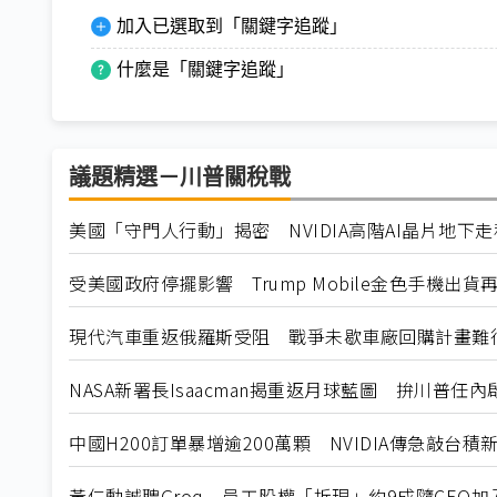
加入已選取到「關鍵字追蹤」
什麼是「關鍵字追蹤」
議題精選－川普關稅戰
美國「守門人行動」揭密 NVIDIA高階AI晶片地下
受美國政府停擺影響 Trump Mobile金色手機出貨
現代汽車重返俄羅斯受阻 戰爭未歇車廠回購計畫難
NASA新署長Isaacman揭重返月球藍圖 拚川普任
中國H200訂單暴增逾200萬顆 NVIDIA傳急敲台積
黃仁勳誠聘Groq 員工股權「折現」約9成隨CEO加入N