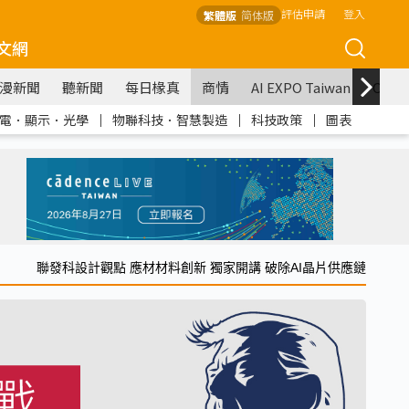
評估申請
登入
繁體版
简体版
文網
漫新聞
聽新聞
每日椽真
商情
AI EXPO Taiwan
COM
電．顯示．光學
｜
物聯科技．智慧製造
｜
科技政策
｜
圖表
聯發科設計觀點 應材材料創新 獨家開講 破除AI晶片供應鏈