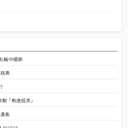
走私輸中細節
再跳票
行
內啟動「軌道經濟」
新產能
VIDIA