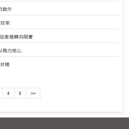
的啟示
高效率
6從激進轉向現實
I角力核心
求井噴
4
5
>>