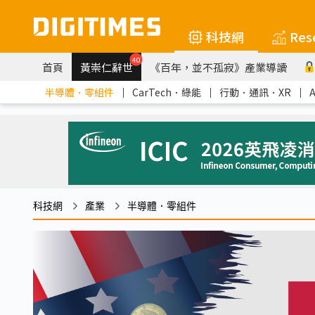
科技網
Res
40
首頁
黃崇仁辭世
《百年，並不孤寂》產業導讀
半導體．零組件
｜
CarTech．綠能
｜
行動．通訊．XR
｜
科技網
產業
半導體．零組件