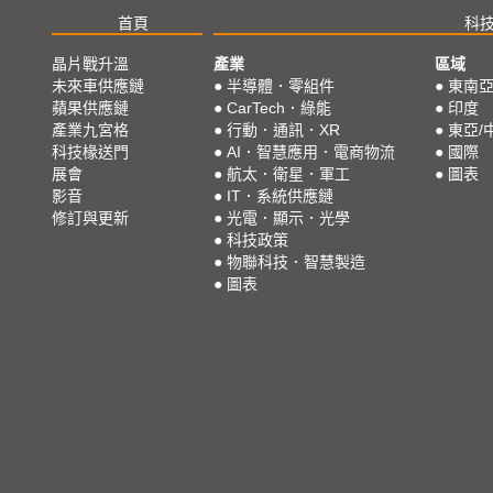
首頁
科
晶片戰升溫
產業
區域
未來車供應鏈
●
半導體．零組件
●
東南
蘋果供應鏈
●
CarTech．綠能
●
印度
產業九宮格
●
行動．通訊．XR
●
東亞/
科技椽送門
●
AI．智慧應用．電商物流
●
國際
展會
●
航太．衛星．軍工
●
圖表
影音
●
IT．系統供應鏈
修訂與更新
●
光電．顯示．光學
●
科技政策
●
物聯科技．智慧製造
●
圖表