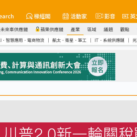
earch
椽經閣
活動家
影音
英
未來車供應鏈
蘋果供應鏈
產業
區域
議題
觀點
AI．智慧應用．電商物流
｜
航太．衛星．軍工
｜
IT．系統供應鏈
｜
光