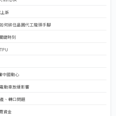
起上訴
規如何綁住晶圓代工龍頭手腳
十大關鍵時刻
TPU
仍讓中國動心
越電動車放緩影響
礦產、轉口問題
爾資金