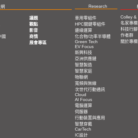
Research
技網
Colley &
議題
車用零組件
名家專欄
亞
觀點
HPC關鍵零組件
科技行腳
影音
邊緣運算
作者群
中國
商情
化合物/功率半導體
關於專欄
Green Tech
展會專區
EV Focus
新興科技
亞洲供應鏈
智慧製造
智慧家庭
物聯網
寬頻與無線
次世代行動通訊
Cloud
AI Focus
電腦運算
伺服器
行動裝置與應用
智慧穿戴
CarTech
IC設計