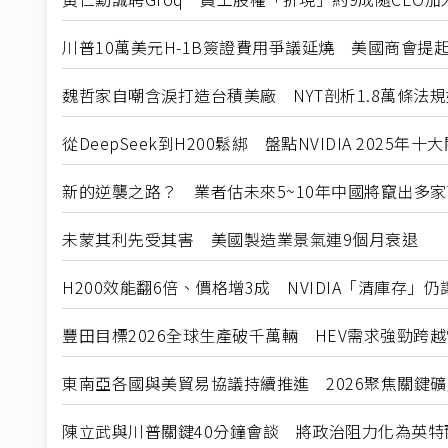
川普10萬美元H-1B簽證費用爭議延燒 美國商會提
魏哲家自嘲含淚打造台積美廠 NYT剖析1.8萬條法
從DeepSeek到H200鬆綁 盤點NVIDIA 2025年
新的逆襲之路？ 業者估未來5~10年中國將竄出多家
未蒙其利先受其害 美國製造業景氣連9個月衰退
H200效能翻6倍、價格增3成 NVIDIA「清庫存」
豐田目標2026全球生產破千萬輛 HEV需求強勁跨
東南亞各國與美貿易協議持續推進 2026聚焦關鍵
陳立武與川普關鍵40分鐘會談 將政治阻力化為英特