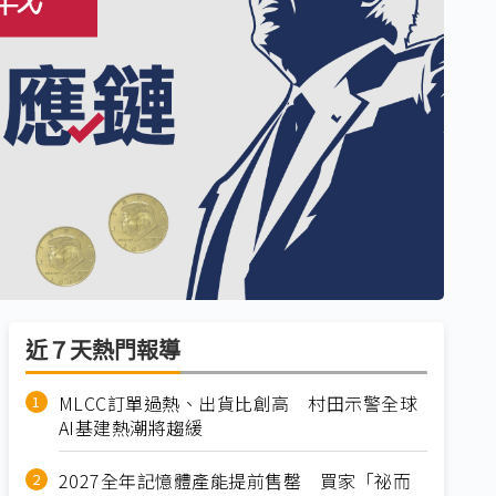
近７天熱門報導
MLCC訂單過熱、出貨比創高 村田示警全球
AI基建熱潮將趨緩
2027全年記憶體產能提前售罄 買家「祕而