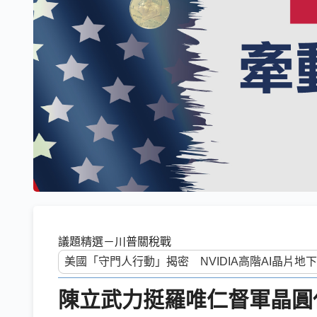
議題精選－川普關稅戰
陳立武力挺羅唯仁督軍晶圓代