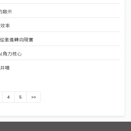
的啟示
高效率
6從激進轉向現實
I角力核心
求井噴
4
5
>>