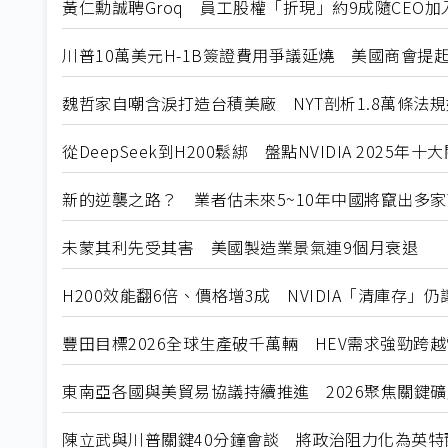
黃仁勳誠聘Groq 員工股權「折現」約9成隨CEO加入N
川普10萬美元H-1B簽證費用爭議延燒 美國商會提
魏哲家自嘲含淚打造台積美廠 NYT剖析1.8萬條法
從DeepSeek到H200鬆綁 盤點NVIDIA 2025年
新的逆襲之路？ 業者估未來5~10年中國將竄出多家
未蒙其利先受其害 美國製造業景氣連9個月衰退
H200效能翻6倍、價格增3成 NVIDIA「清庫存」
豐田目標2026全球生產破千萬輛 HEV需求強勁跨
東南亞各國與美貿易協議持續推進 2026聚焦關鍵
陳立武與川普關鍵40分鐘會談 將政治阻力化為英特