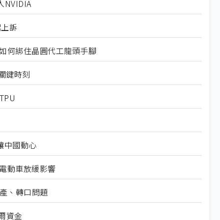
VIDIA
起上訴
規如何綁住晶圓代工龍頭手腳
十大關鍵時刻
TPU
仍讓中國動心
越電動車放緩影響
礦產、轉口問題
爾資金