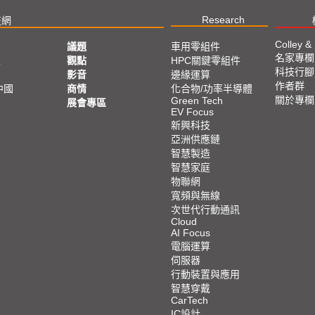
Research
技網
Colley &
議題
車用零組件
名家專欄
亞
觀點
HPC關鍵零組件
科技行腳
影音
邊緣運算
作者群
中國
商情
化合物/功率半導體
關於專欄
Green Tech
展會專區
EV Focus
新興科技
亞洲供應鏈
智慧製造
智慧家庭
物聯網
寬頻與無線
次世代行動通訊
Cloud
AI Focus
電腦運算
伺服器
行動裝置與應用
智慧穿戴
CarTech
IC設計