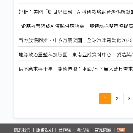
評析：美國「創世紀任務」AI科研戰略對台灣供應鏈
InP基板荒恐成AI傳輸供應瓶頸 英特磊採雙策略提
西方放慢腳步、中系奇襲突圍 全球汽車電動化202
地緣政治重塑科技版圖 東南亞成資料中心、製造與A
供不應求再十年 龍德造船：水面/水下無人載具需
1
2
3
關於我們
服務說明
著作權
隱私權
常見問題
|
|
|
|
|