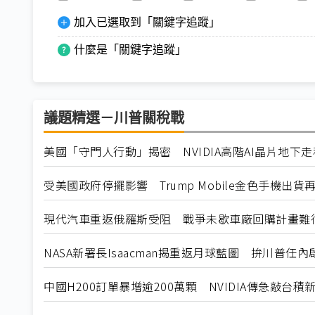
加入已選取到「關鍵字追蹤」
什麼是「關鍵字追蹤」
議題精選－川普關稅戰
美國「守門人行動」揭密 NVIDIA高階AI晶片地下
受美國政府停擺影響 Trump Mobile金色手機出貨
現代汽車重返俄羅斯受阻 戰爭未歇車廠回購計畫難
NASA新署長Isaacman揭重返月球藍圖 拚川普任
中國H200訂單暴增逾200萬顆 NVIDIA傳急敲台積