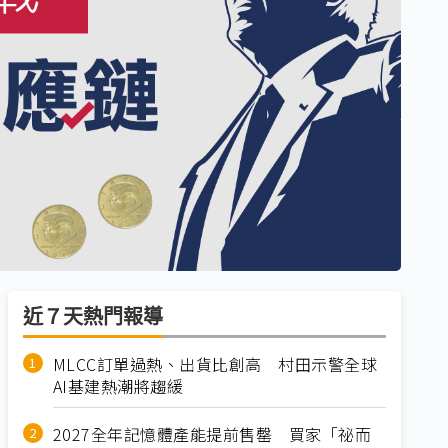
近７天熱門報導
MLCC訂單過熱、出貨比創高 村田示警全球
AI基建熱潮將趨緩
2027全年記憶體產能提前售罄 買家「祕而