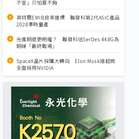
不宣」只怕買不夠
英特爾EMIB良率達標 聯發科第2代ASIC產品
2028準時量產
光進銅退更明確？ 聯發科估SerDes 448G為
銅線「最終戰場」
SpaceX晶片採購大轉向 Elon Musk捨超微
全面採用NVIDIA