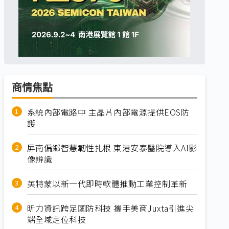
商情焦點
系統內部電路中 主晶片內部電源提供EOS防
護
屏南偏鄉智慧韌性扎根 東港安泰醫院導入AI影
像辨識
英特蒙以新一代即時軟體推動工業控制革新
昕力資訊跨足國防科技 攜手美商Juxta引進尖
端全域定位科技