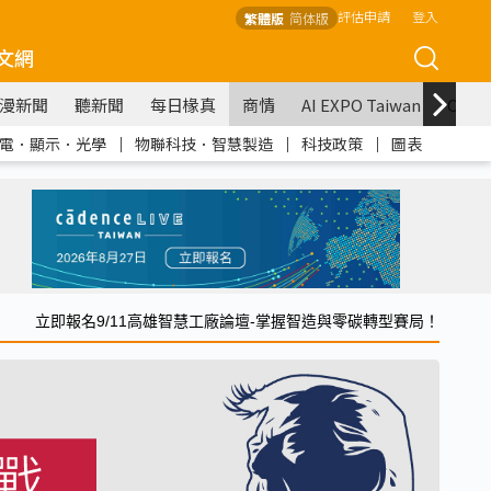
評估申請
登入
繁體版
简体版
文網
漫新聞
聽新聞
每日椽真
商情
AI EXPO Taiwan
COM
電．顯示．光學
｜
物聯科技．智慧製造
｜
科技政策
｜
圖表
立即報名9/11高雄智慧工廠論壇-掌握智造與零碳轉型賽局！