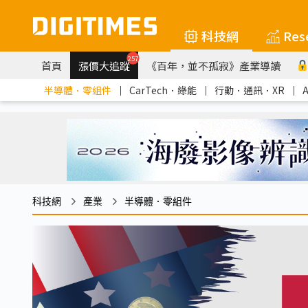
科技網
Res
257
首頁
漲價大追蹤
《百年，並不孤寂》產業導讀
半導體．零組件
｜
CarTech．綠能
｜
行動．通訊．XR
｜
科技網
產業
半導體．零組件