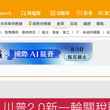
earch
椽經閣
活動家
影音
英
未來車供應鏈
蘋果供應鏈
產業
區域
議題
觀點
AI．智慧應用．電商物流
｜
航太．衛星．軍工
｜
IT．系統供應鏈
｜
光