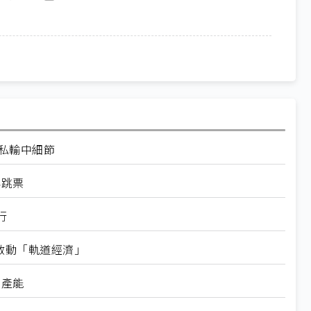
走私輸中細節
再跳票
行
內啟動「軌道經濟」
新產能