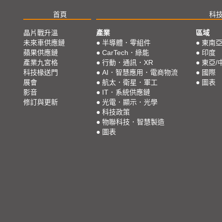
首頁
科
晶片戰升溫
產業
區域
未來車供應鏈
●
半導體．零組件
●
東南
蘋果供應鏈
●
CarTech．綠能
●
印度
產業九宮格
●
行動．通訊．XR
●
東亞/
科技椽送門
●
AI．智慧應用．電商物流
●
國際
展會
●
航太．衛星．軍工
●
圖表
影音
●
IT．系統供應鏈
修訂與更新
●
光電．顯示．光學
●
科技政策
●
物聯科技．智慧製造
●
圖表