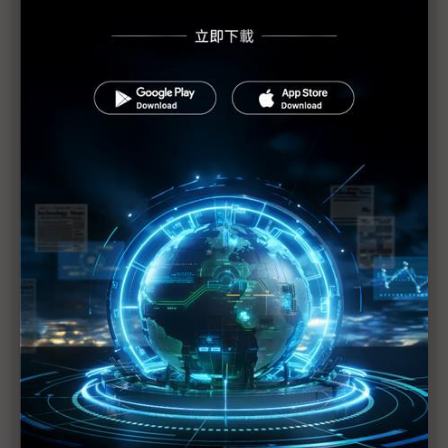
鐳洋「黑鳶1號」成功入軌 2026年再發射3顆8U物
聯網立方衛星
不用羨慕南韓世界號 台灣在軌推進技術有望成功
火箭發射成本若降低 立方衛星將百家爭鳴
台灣太空三期計畫大改 國家安全與產業發展雙向並
進
次世代通訊聯盟聚焦6G、衛星戰略 打造產業跨域鐵
三角
南韓世界號第4次發射成功 民營宇宙價值鏈大放異
彩
科技1分鐘：南韓世界號火箭
FD-SOI成三星成熟製程主力 偕意法半導體布局航太