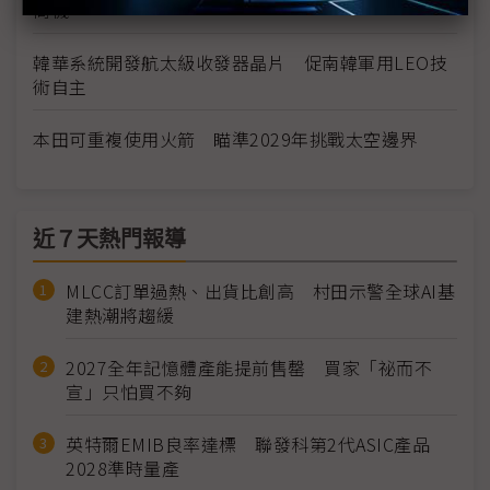
商機
韓華系統開發航太級收發器晶片 促南韓軍用LEO技
術自主
本田可重複使用火箭 瞄準2029年挑戰太空邊界
近７天熱門報導
MLCC訂單過熱、出貨比創高 村田示警全球AI基
建熱潮將趨緩
2027全年記憶體產能提前售罄 買家「祕而不
宣」只怕買不夠
英特爾EMIB良率達標 聯發科第2代ASIC產品
2028準時量產