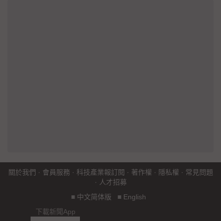
關於我們
·
會員服務
·
科技產業報訂閱
·
著作權
·
隱私權
·
常見問題
·
人才招募
■
中文简体版
■
English
下載新聞App