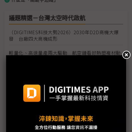
議題精選－台灣太空時代啟航
（DIGITIMES科技大勢2026）2030年D2D商機大爆
發 台廠四大商機成形
輕量化、高速量產兩大驅動 航空鏈看好熱塑複材動
能
原相科技成TASA首家太空技術授權商 1Q26再添兩
家台廠
亞馬遜接力Starlink卡位太空 台PCB廠再迎衛星板
出貨動能
創未來「鐘雀1號」隨福八升空 有望補足台戰術通
訊缺口