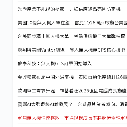
光學產業不能說的祕密 非紅供應鏈點亮國防商機
美國10億無人機大單在望 雷虎1Q26同步啟動台美
台美同步釋出無人機大單 考驗供應鏈三大備戰指標
漢翔與美國Vantor結盟 導入無人機無GPS核心技術
攸泰科技：無人機GCS訂單開始導入
金興精密布局中國外溢商機 泰國自動化產線1H26
歐洲軍工需求升溫 神基看旺2026強固電腦成長動能
雲端AI太強邊緣AI難發展？ 台系晶片業者轉向非消
軍用無人機快速擴散 市場規模成長率將超過全球軍