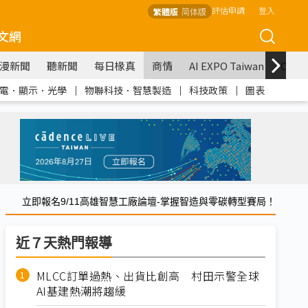
評估申請
登入
繁體版
简体版
文網
漫新聞
聽新聞
每日椽真
商情
AI EXPO Taiwan
COM
電．顯示．光學
｜
物聯科技．智慧製造
｜
科技政策
｜
圖表
立即報名9/11高雄智慧工廠論壇-掌握智造與零碳轉型賽局！
近７天熱門報導
MLCC訂單過熱、出貨比創高 村田示警全球
AI基建熱潮將趨緩