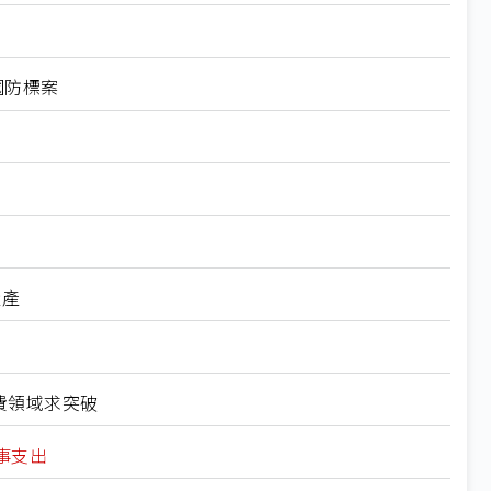
國防標案
量產
費領域求突破
事支出