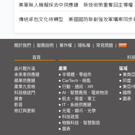
美軍無人機擬採去中供應鏈 新技術策重奪回主導權
傳統承包文化待轉型 美國國防新創強攻軍購案同步
關於我們
服務說明
著作權
隱私權
常見問題
|
|
|
|
|
首頁
科
晶片戰升溫
產業
區域
未來車供應鏈
●
半導體．零組件
●
東南
蘋果供應鏈
●
CarTech．綠能
●
印度
產業九宮格
●
行動．通訊．XR
●
東亞/
科技椽送門
●
AI．智慧應用．電商物流
●
國際
展會
●
航太．衛星．軍工
●
圖表
影音
●
IT．系統供應鏈
修訂與更新
●
光電．顯示．光學
●
科技政策
●
物聯科技．智慧製造
●
圖表