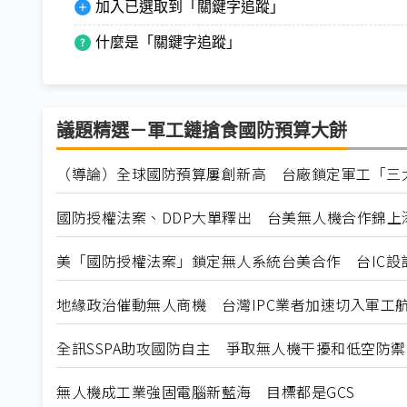
加入已選取到「關鍵字追蹤」
什麼是「關鍵字追蹤」
議題精選－軍工鏈搶食國防預算大餅
（導論）全球國防預算屢創新高 台廠鎖定軍工「三
國防授權法案、DDP大單釋出 台美無人機合作錦上
美「國防授權法案」鎖定無人系統台美合作 台IC設
地緣政治催動無人商機 台灣IPC業者加速切入軍工
全訊SSPA助攻國防自主 爭取無人機干擾和低空防
無人機成工業強固電腦新藍海 目標都是GCS