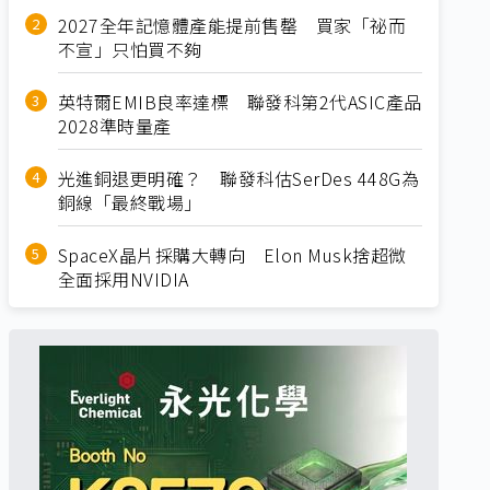
2027全年記憶體產能提前售罄 買家「祕而
不宣」只怕買不夠
英特爾EMIB良率達標 聯發科第2代ASIC產品
2028準時量產
光進銅退更明確？ 聯發科估SerDes 448G為
銅線「最終戰場」
SpaceX晶片採購大轉向 Elon Musk捨超微
全面採用NVIDIA