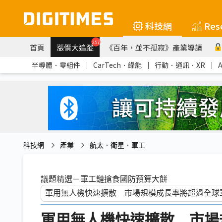
科技網
Res
257
首頁
漲價大追蹤
《百年，並不孤寂》產業導讀
半導體．零組件
｜
CarTech．綠能
｜
行動．通訊．XR
｜
科技網
產業
航太．衛星．軍工
議題精選－軍工鏈搶食國防預算大餅
軍用無人機快速擴散 市場