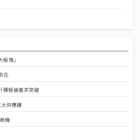
大板塊」
添花
計積極搶進求突破
航太供應鏈
禦商機