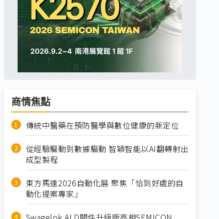
商情焦點
傳統中醫藥在預防醫學與數位健康的新定位
從經驗驅動到數據驅動 智穎智能以AI翻轉射出
成型製程
東方馬達2026自動化展 聚焦「恰到好處的自
動化提案專家」
Swagelok ALD閥件升級版亮相SEMICON