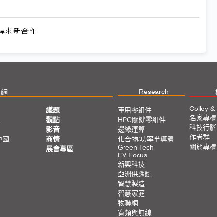
尋求新合作
Research
技網
Colley &
議題
車用零組件
名家專欄
亞
觀點
HPC關鍵零組件
科技行腳
影音
邊緣運算
作者群
中國
商情
化合物/功率半導體
關於專欄
Green Tech
展會專區
EV Focus
新興科技
亞洲供應鏈
智慧製造
智慧家庭
物聯網
寬頻與無線