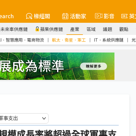
earch
椽經閣
活動家
影音
英
未來車供應鏈
蘋果供應鏈
產業
區域
議題
觀點
AI．智慧應用．電商物流
｜
航太．衛星．軍工
｜
IT．系統供應鏈
｜
光
規模成長率將超過全球軍事支