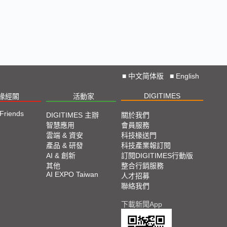
■
中文简体版
■
English
DIGITIMES
椽經閣
活動家
 Friends
DIGITIMES 主辦
關於我們
智慧應用
會員服務
雲端 & 資安
科技椽送門
產品 & 研發
科技產業報訂閱
AI & 創新
訂閱DIGITIMES行動版
其他
整合行銷服務
AI EXPO Taiwan
人才招募
聯絡我們
下載新聞App