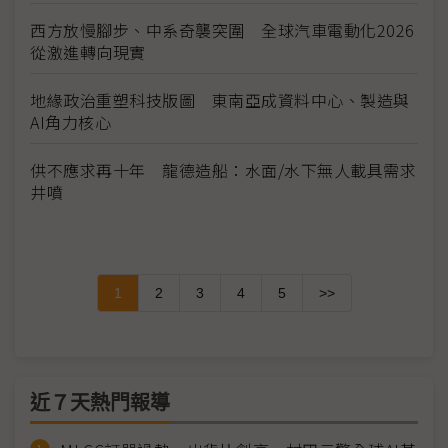
西方放慢腳步、中系奇襲突圍 全球汽車電動化2026
從激進轉向現實
地緣政治重塑科技版圖 東南亞成資料中心、製造與
AI角力核心
供不應求再十年 龍德造船：水面/水下無人載具需求
井噴
1
2
3
4
5
>>
近７天熱門報導