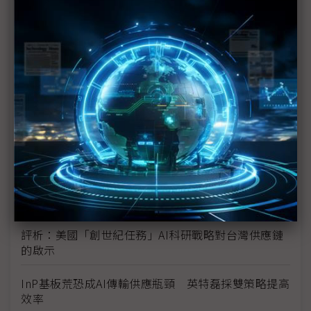
未蒙其利先受其害 美國製造業景氣連9個月衰退
H200效能翻6倍、價格增3成 NVIDIA「清庫存」仍
讓中國動心
豐田目標2026全球生產破千萬輛 HEV需求強勁跨越
電動車放緩影響
東南亞各國與美貿易協議持續推進 2026聚焦關鍵礦
產、轉口問題
陳立武與川普關鍵40分鐘會談 將政治阻力化為英特
爾資金
評析：美國「創世紀任務」AI科研戰略對台灣供應鏈
的啟示
InP基板荒恐成AI傳輸供應瓶頸 英特磊採雙策略提高
效率