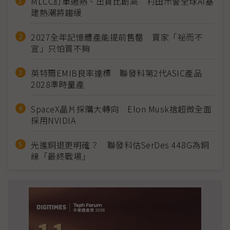
MLCC訂單過熱、出貨比創高 村田示警全球AI基
建熱潮將趨緩
2027全年記憶體產能提前售罄 買家「祕而不
宣」只怕買不夠
英特爾EMIB良率達標 聯發科第2代ASIC產品
2028準時量產
SpaceX晶片採購大轉向 Elon Musk捨超微全面
採用NVIDIA
光進銅退更明確？ 聯發科估SerDes 448G為銅
線「最終戰場」