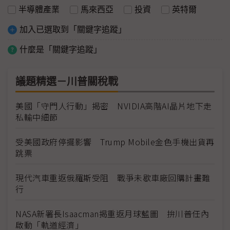
半導體產業
馬來西亞
投資
英特爾
加入已選取到「關鍵字追蹤」
什麼是「關鍵字追蹤」
議題精選－川普關稅戰
美國「守門人行動」揭密 NVIDIA高階AI晶片地下走
私輸中細節
受美國政府停擺影響 Trump Mobile金色手機出貨再
跳票
現代汽車重返俄羅斯受阻 戰爭未歇車廠回購計畫難
行
NASA新署長Isaacman揭重返月球藍圖 拚川普任內
啟動「軌道經濟」