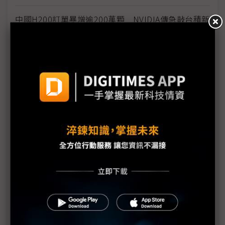
中國H200訂單暴增逾200萬顆 NVIDIA傳急敲台積新
產能
黃仁勳誠聘Groq 員工股權「折現」約9成隨CEO加
入NVIDIA
川普10萬美元H-1B簽證費用爭議延燒 美國商會提起
上訴
魏哲家自嘲含淚打造台積美廠 NYT剖析1.8萬條法規
如何綁住晶圓代工龍頭手腳
從DeepSeek到H200鬆綁 盤點NVIDIA 2025年十大
關鍵時刻
新的逆襲之路？ 業者估未來5~10年中國將竄出多家
TPU