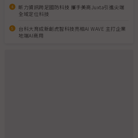
昕力資訊跨足國防科技 攜手美商Juxta引進尖端
全域定位科技
台科大育成新創虎智科技亮相AI WAVE 主打企業
地端AI商用