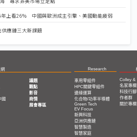
速出海 尋求非美市場立足點
2026年上看26% 中國與歐洲成主引擎、美國動能疲弱
逼出供應鏈三大新課題
Research
技網
Colley &
議題
車用零組件
名家專欄
亞
觀點
HPC關鍵零組件
科技行腳
影音
邊緣運算
作者群
中國
商情
化合物/功率半導體
關於專欄
Green Tech
展會專區
EV Focus
新興科技
亞洲供應鏈
智慧製造
智慧家庭