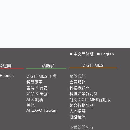
■
中文简体版
■
English
DIGITIMES
椽經閣
活動家
 Friends
DIGITIMES 主辦
關於我們
智慧應用
會員服務
雲端 & 資安
科技椽送門
產品 & 研發
科技產業報訂閱
AI & 創新
訂閱DIGITIMES行動版
其他
整合行銷服務
AI EXPO Taiwan
人才招募
聯絡我們
下載新聞App