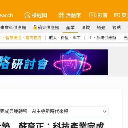
earch
椽經閣
活動家
影音
英
未來車供應鏈
蘋果供應鏈
產業
區域
議題
觀點
AI．智慧應用．電商物流
｜
航太．衛星．軍工
｜
IT．系統供應鏈
｜
光
科技大勢 蘇育正：科技產業完成