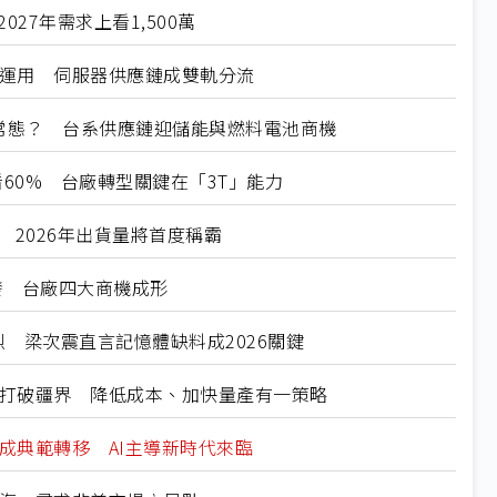
2027年需求上看1,500萬
向法源運用 伺服器供應鏈成雙軌分流
心成新常態？ 台系供應鏈迎儲能與燃料電池商機
年上看60% 台廠轉型關鍵在「3T」能力
服器 2026年出貨量將首度稱霸
大爆發 台廠四大商機成形
競爭激烈 梁次震直言記憶體缺料成2026關鍵
慧眼鏡打破疆界 降低成本、加快量產有一策略
業完成典範轉移 AI主導新時代來臨