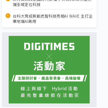
端全域定位科技
台科大育成新創虎智科技亮相AI WAVE 主打企
業地端AI商用