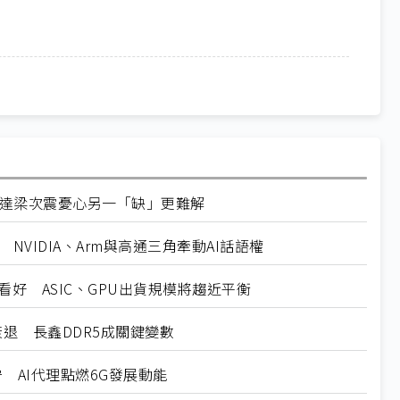
期 廣達梁次震憂心另一「缺」更難解
 NVIDIA、Arm與高通三角牽動AI話語權
前景看好 ASIC、GPU出貨規模將趨近平衡
轉衰退 長鑫DDR5成關鍵變數
保守 AI代理點燃6G發展動能