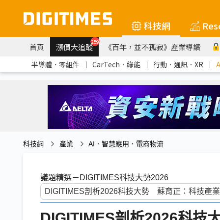
科技網
Res
259
首頁
漲價大追蹤
《百年，並不孤寂》產業導讀
半導體．零組件
｜
CarTech．綠能
｜
行動．通訊．XR
｜
科技網
產業
AI．智慧應用．電商物流
議題精選－DIGITIMES科技大勢2026
DIGITIMES剖析2026