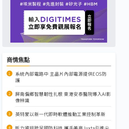
商情焦點
系統內部電路中 主晶片內部電源提供EOS防
護
屏南偏鄉智慧韌性扎根 東港安泰醫院導入AI影
像辨識
英特蒙以新一代即時軟體推動工業控制革新
昕力資訊跨足國防科技 攜手美商Juxta引進尖