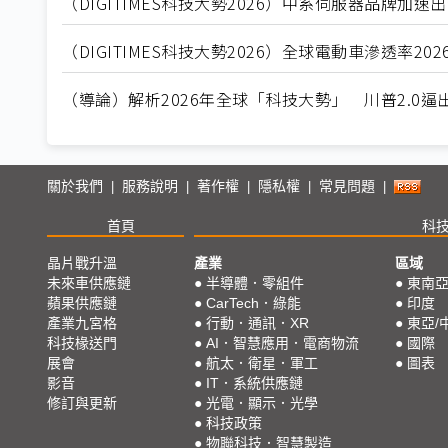
（DIGITIMES科技大勢2026）中系伺服器品牌加
（DIGITIMES科技大勢2026）全球電動車滲透率
（導論）解析2026年全球「科技大勢」 川普2.0
關於我們
服務說明
著作權
隱私權
常見問題
|
|
|
|
|
首頁
科
晶片戰升溫
產業
區域
未來車供應鏈
●
半導體．零組件
●
東南
蘋果供應鏈
●
CarTech．綠能
●
印度
產業九宮格
●
行動．通訊．XR
●
東亞/
科技椽送門
●
AI．智慧應用．電商物流
●
國際
展會
●
航太．衛星．軍工
●
圖表
影音
●
IT．系統供應鏈
修訂與更新
●
光電．顯示．光學
●
科技政策
●
物聯科技．智慧製造