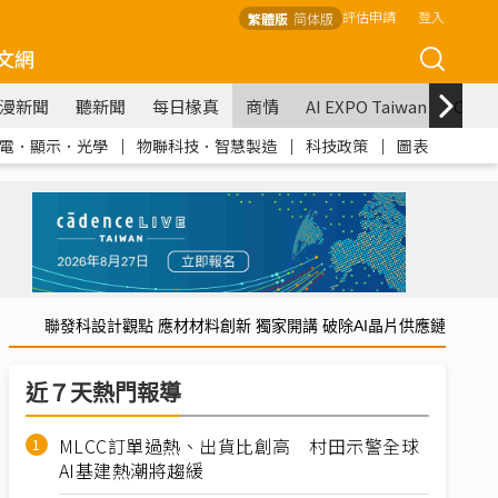
評估申請
登入
繁體版
简体版
文網
漫新聞
聽新聞
每日椽真
商情
AI EXPO Taiwan
COM
電．顯示．光學
｜
物聯科技．智慧製造
｜
科技政策
｜
圖表
聯發科設計觀點 應材材料創新 獨家開講 破除AI晶片供應鏈
近７天熱門報導
MLCC訂單過熱、出貨比創高 村田示警全球
AI基建熱潮將趨緩