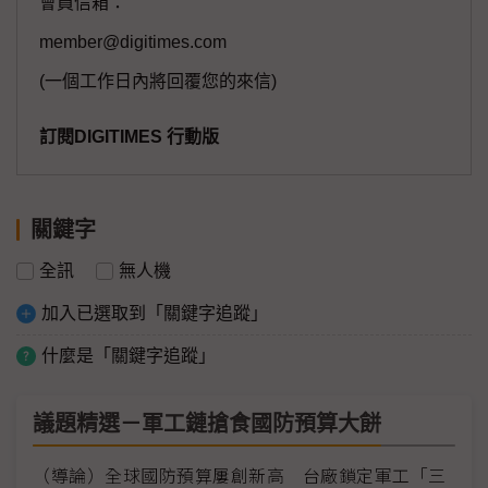
會員信箱：
member@digitimes.com
(一個工作日內將回覆您的來信)
訂閱DIGITIMES 行動版
關鍵字
全訊
無人機
加入已選取到「關鍵字追蹤」
什麼是「關鍵字追蹤」
議題精選－軍工鏈搶食國防預算大餅
（導論）全球國防預算屢創新高 台廠鎖定軍工「三