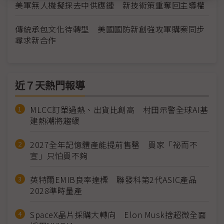
美軍無人機擬採去中供應鏈 新技術策重奪回主導權
傳統承包文化待轉型 美國國防新創強攻軍購案同步
尋求新合作
近７天熱門報導
MLCC訂單過熱、出貨比創高 村田示警全球AI基
建熱潮將趨緩
2027全年記憶體產能提前售罄 買家「祕而不
宣」只怕買不夠
英特爾EMIB良率達標 聯發科第2代ASIC產品
2028準時量產
SpaceX晶片採購大轉向 Elon Musk捨超微全面