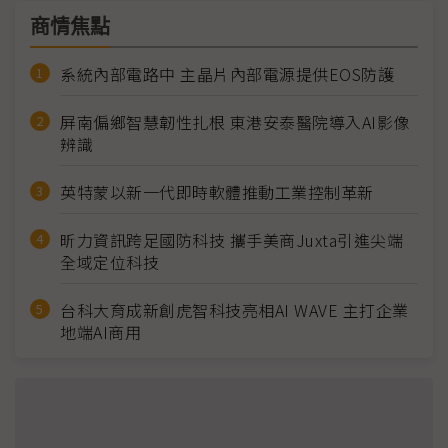
商情焦點
系統內部電路中 主晶片內部電源提供EOS防護
屏南偏鄉智慧韌性扎根 東港安泰醫院導入AI影像
辨識
英特蒙以新一代即時軟體推動工業控制革新
昕力資訊跨足國防科技 攜手美商Juxta引進尖端
全域定位科技
台科大育成新創虎智科技亮相AI WAVE 主打企業
地端AI商用