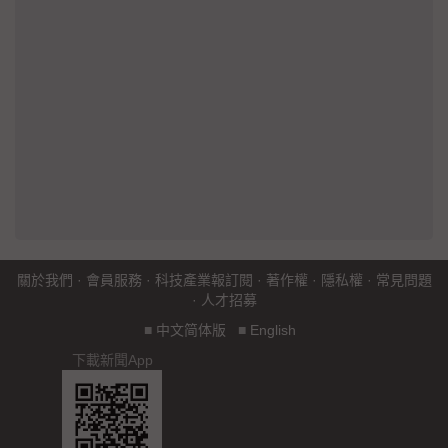
關於我們
·
會員服務
·
科技產業報訂閱
·
著作權
·
隱私權
·
常見問題
·
人才招募
■
中文简体版
■
English
下載新聞App