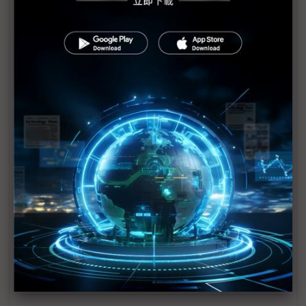
國防標案
台美同步釋出無人機大單 考驗供應鏈三大備戰指標
漢翔與美國Vantor結盟 導入無人機無GPS核心技術
攸泰科技：無人機GCS訂單開始導入
金興精密布局中國外溢商機 泰國自動化產線1H26量
產
歐洲軍工需求升溫 神基看旺2026強固電腦成長動能
雲端AI太強邊緣AI難發展？ 台系晶片業者轉向非消
費領域求突破
軍用無人機快速擴散 市場規模成長率將超過全球軍
事支出