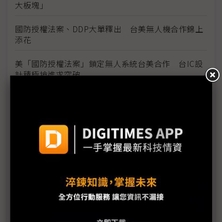
大板塊」
國防授權法案、DDP大單釋出 台美無人機合作錦上
添花
美「國防授權法案」鎖定無人系統台美合作 台IC設
計積極搶進求突破
地緣政治催動無人商機 台灣IPC業者加速切入軍工
航太供應鏈
全訊SSPA助攻國防自主 爭取無人機干擾和低空防禦
商機
無人機成工業強固電腦新藍海 目標都是GCS
光學產業不能說的祕密 非紅供應鏈點亮國防商機
美國10億無人機大單在望 雷虎1Q26同步啟動台美